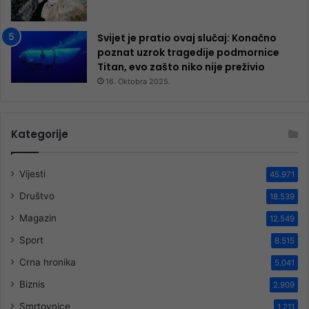
Svijet je pratio ovaj slučaj: Konačno
poznat uzrok tragedije podmornice
Titan, evo zašto niko nije preživio
16. Oktobra 2025.
Kategorije
Vijesti
45.971
Društvo
18.539
Magazin
12.549
Sport
8.515
Crna hronika
5.041
Biznis
2.909
Smrtovnice
1.211