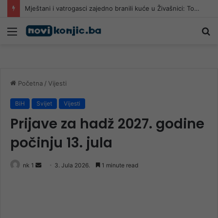
Mještani i vatrogasci zajedno branili kuće u Živašnici: Tokom noći provlačili crijeva do požarišta
Meni
Pr
Početna
/
Vijesti
BiH
Svijet
Vijesti
Prijave za hadž 2027. godine
počinju 13. jula
Send
nk 1
3. Jula 2026.
1 minute read
an
email