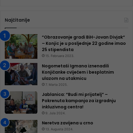
Najčitanije
“Obrazovanje gradi BiH-Jovan Divjak“
– Konjic je u posljednje 22 godine imao
25 ​​stipendista
15. Februara 2023.
Nogometaši Igmana iznenadili
Konjičanke cvijećem i besplatnim
ulazom na utakmicu
7. Marta 2025.
Jablanica: “Budi mi prijatelj” –
Pokrenuta kampanja za izgradnju
inkluzivnog centra!
9. Jula 2024.
Neretva zavijena u crno
13. Augusta 2024.