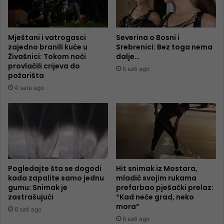
Mještani i vatrogasci
Severina o Bosni i
zajedno branili kuće u
Srebrenici: Bez toga nema
Živašnici: Tokom noći
dalje…
provlačili crijeva do
6 sati ago
požarišta
4 sata ago
Pogledajte šta se dogodi
Hit snimak iz Mostara,
kada zapalite samo jednu
mladić svojim rukama
gumu: Snimak je
prefarbao pješački prelaz:
zastrašujući
“Kad neće grad, neko
mora”
6 sati ago
6 sati ago