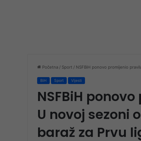
Početna
/
Sport
/
NSFBiH ponovo promijenio pravila
BiH
Sport
Vijesti
NSFBiH ponovo p
U novoj sezoni o
baraž za Prvu li