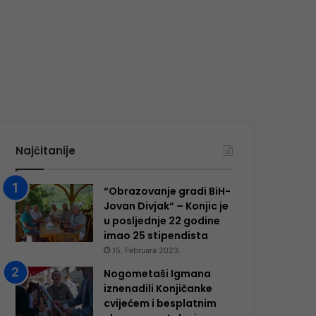
Najčitanije
“Obrazovanje gradi BiH-
Jovan Divjak“ – Konjic je
u posljednje 22 godine
imao 25 ​​stipendista
15. Februara 2023.
Nogometaši Igmana
iznenadili Konjičanke
cvijećem i besplatnim