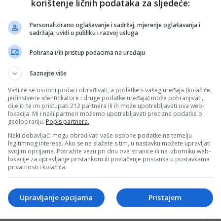
korištenje ličnih podataka za sljedeće:
Personalizirano oglašavanje i sadržaj, mjerenje oglašavanja i
sadržaja, uvidi u publiku i razvoj usluga
Pohrana i/ili pristup podacima na uređaju
Saznajte više
a
, za raziliku od prethodne kada ih je bilo 14, a učesnici
Vaši će se osobni podaci obrađivati, a podatke s vašeg uređaja (kolačiće,
 GOŠK, Travnik, TOŠK, Radnik H, Tomislav, Igman,
jedinstvene identifikatore i druge podatke uređaja) može pohranjivati,
dijeliti te im pristupati 212 partnera ili ih može upotrebljavati ova web-
c, Rudar Kakanj i Čapljina
.
lokacija. Mi i naši partneri možemo upotrebljavati precizne podatke o
geolociranju.
Popis partnera.
e takmičenja za sezonu 2026/27. već sada je po
Neki dobavljači mogu obrađivati vaše osobne podatke na temelju
legitimnog interesa. Ako se ne slažete s tim, u nastavku možete upravljati
 se igrati baraž za ulazak u Prva liga FBiH između
svojim opcijama. Potražite vezu pri dnu ove stranice ili na izborniku web-
lokacije za upravljanje pristankom ili povlačenje pristanka u postavkama
privatnosti i kolačića.
17.30 časova, dok je revanš četiri dana kasnije, odnosno
Upravljanje opcijama
Pristajem