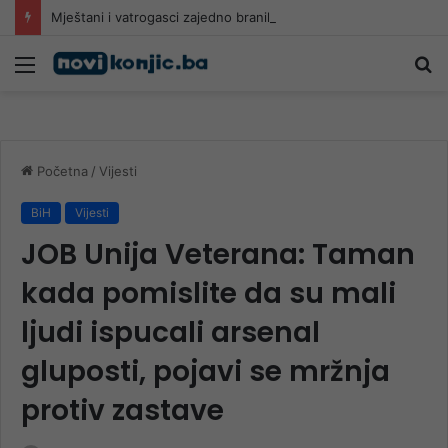
Mještani i vatrogasci zajedno branili kuće u Živašnici: Tokom noći provlačili crijeva do požarišta
Meni
Pr
Početna
/
Vijesti
BiH
Vijesti
JOB Unija Veterana: Taman
kada pomislite da su mali
ljudi ispucali arsenal
gluposti, pojavi se mržnja
protiv zastave