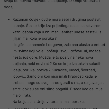
svoju domovinu -navode u saopćenju iz Unije veterana i
dodaju:
Razuman čovjek ovdje mora sebi i drugima postaviti
pitanje. Šta se krije iza prijedloga da se sa zatvorom
kazni osoba koja u bh. manji entitet unese zastavu s
ljiljanima. Koja je poruka ?
I logički se nameće i odgovor, zabrana ulaska u entitet
RS svima koji vole i poštuju svoju državu. Ili, možda
nešto još gore. Možda je to poziv na neka nova
ubijanja, neki novi rat ? Ko se krije iza takvih suludih
ideja, poruka, poziva ? Kukavice, luđaci, šverceri,
lopovi… Samo oni koji nisu imali hrabrosti kada je
trebalo, nego su svoj narod gurali u rat, u ranjavanja u
smrt, dok su se oni silno bogatili. E sada kao da im je
malo i rata.
Na kraju su iz Unije veterana imali poruku.