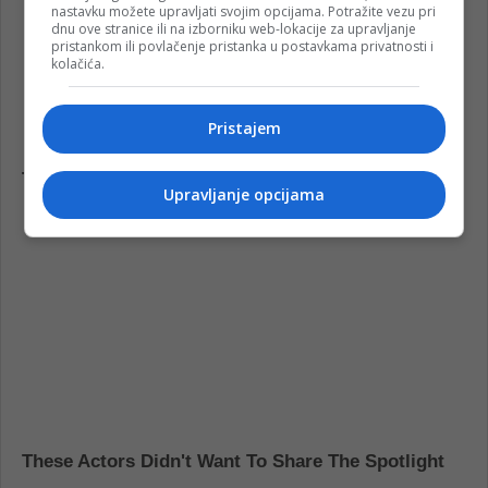
nastavku možete upravljati svojim opcijama. Potražite vezu pri
dnu ove stranice ili na izborniku web-lokacije za upravljanje
pristankom ili povlačenje pristanka u postavkama privatnosti i
kolačića.
Pristajem
Upravljanje opcijama