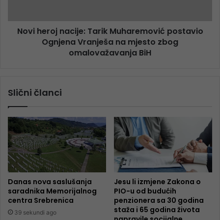
Novi heroj nacije: Tarik Muharemović postavio
Ognjena Vranješa na mjesto zbog
omalovažavanja BiH
Slični članci
Danas nova saslušanja
Jesu li izmjene Zakona o
saradnika Memorijalnog
PIO-u od budućih
centra Srebrenica
penzionera sa 30 godina
staža i 65 godina života
39 sekundi ago
napravile socijalne