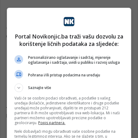
Portal Novikonjic.ba traži vašu dozvolu za
korištenje ličnih podataka za sljedeće:
Personalizirano oglašavanje i sadržaj, mjerenje
oglašavanja i sadržaja, uvidi u publiku i razvoj usluga
Pohrana i/ili pristup podacima na uređaju
Saznajte više
Vaši će se osobni podaci obrađivati, a podatke s vašeg
uređaja (kolačiće, jedinstvene identifikatore i druge podatke
uređaja) može pohranjivati, dijeliti te im pristupati 212
partnera ili ih može upotrebljavati ova web-lokacija. Mi i naši
partneri možemo upotrebljavati precizne podatke o
geolociranju.
Popis partnera.
Neki dobavljači mogu obrađivati vaše osobne podatke na
temelju legitimnog interesa. Ako se ne slažete s tim, u