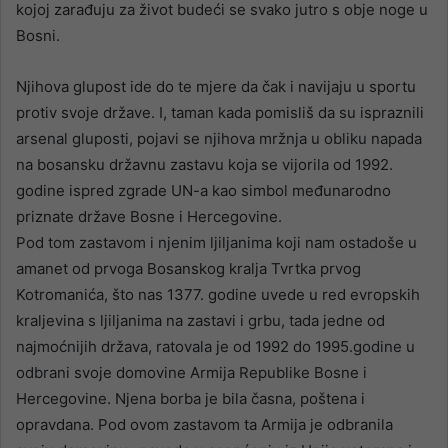
kojoj zarađuju za život budeći se svako jutro s obje noge u
Bosni.
Njihova glupost ide do te mjere da čak i navijaju u sportu
protiv svoje države. I, taman kada pomisliš da su ispraznili
arsenal gluposti, pojavi se njihova mržnja u obliku napada
na bosansku državnu zastavu koja se vijorila od 1992.
godine ispred zgrade UN-a kao simbol međunarodno
priznate države Bosne i Hercegovine.
Pod tom zastavom i njenim ljiljanima koji nam ostadoše u
amanet od prvoga Bosanskog kralja Tvrtka prvog
Kotromanića, što nas 1377. godine uvede u red evropskih
kraljevina s ljiljanima na zastavi i grbu, tada jedne od
najmoćnijih država, ratovala je od 1992 do 1995.godine u
odbrani svoje domovine Armija Republike Bosne i
Hercegovine. Njena borba je bila časna, poštena i
opravdana. Pod ovom zastavom ta Armija je odbranila