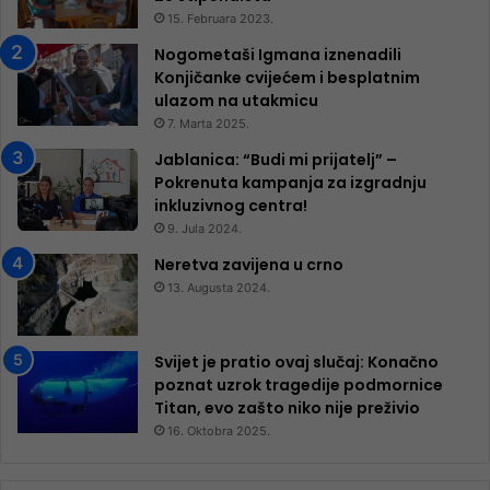
15. Februara 2023.
Nogometaši Igmana iznenadili
Konjičanke cvijećem i besplatnim
ulazom na utakmicu
7. Marta 2025.
Jablanica: “Budi mi prijatelj” –
Pokrenuta kampanja za izgradnju
inkluzivnog centra!
9. Jula 2024.
Neretva zavijena u crno
13. Augusta 2024.
Svijet je pratio ovaj slučaj: Konačno
poznat uzrok tragedije podmornice
Titan, evo zašto niko nije preživio
16. Oktobra 2025.