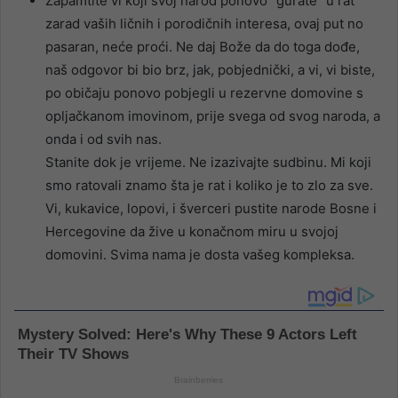
Zapamtite vi koji svoj narod ponovo “gurate” u rat
zarad vaših ličnih i porodičnih interesa, ovaj put no
pasaran, neće proći. Ne daj Bože da do toga dođe,
naš odgovor bi bio brz, jak, pobjednički, a vi, vi biste,
po običaju ponovo pobjegli u rezervne domovine s
opljačkanom imovinom, prije svega od svog naroda, a
onda i od svih nas.
Stanite dok je vrijeme. Ne izazivajte sudbinu. Mi koji
smo ratovali znamo šta je rat i koliko je to zlo za sve.
Vi, kukavice, lopovi, i šverceri pustite narode Bosne i
Hercegovine da žive u konačnom miru u svojoj
domovini. Svima nama je dosta vašeg kompleksa.