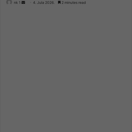
Send
nk 1
4. Jula 2026.
2 minutes read
an
email