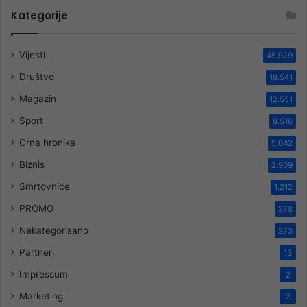
Kategorije
Vijesti
45.979
Društvo
18.541
Magazin
12.551
Sport
8.516
Crna hronika
5.042
Biznis
2.909
Smrtovnice
1.212
PROMO
278
Nekategorisano
273
Partneri
13
Impressum
2
Marketing
2