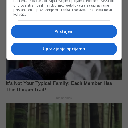
nastavku možete upravljati svojim opcijama. Potražite vezu pri
dnu ove stranice ili na izborniku web-lokacije za upravljanje
pristankom ili povlačenje pristanka u postavkama privatnosti i
kolačića.
Pristajem
Upravljanje opcijama