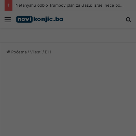
Netanyahu odbio Trumpov plan za Gazu: Izrael neće povući vojsku dok Hamas ne bude razoružan
Meni
Pr
Početna
/
Vijesti
/
BiH