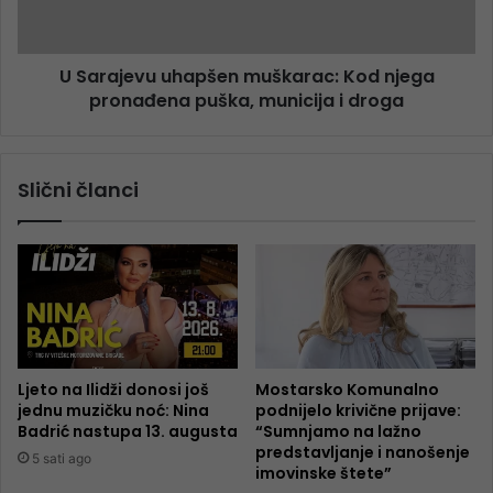
U Sarajevu uhapšen muškarac: Kod njega
pronađena puška, municija i droga
Slični članci
Ljeto na Ilidži donosi još
Mostarsko Komunalno
jednu muzičku noć: Nina
podnijelo krivične prijave:
Badrić nastupa 13. augusta
“Sumnjamo na lažno
predstavljanje i nanošenje
5 sati ago
imovinske štete”