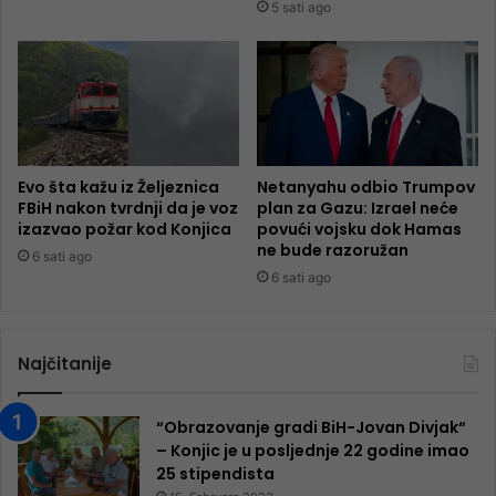
5 sati ago
Evo šta kažu iz Željeznica
Netanyahu odbio Trumpov
FBiH nakon tvrdnji da je voz
plan za Gazu: Izrael neće
izazvao požar kod Konjica
povući vojsku dok Hamas
ne bude razoružan
6 sati ago
6 sati ago
Najčitanije
“Obrazovanje gradi BiH-Jovan Divjak“
– Konjic je u posljednje 22 godine imao
25 ​​stipendista