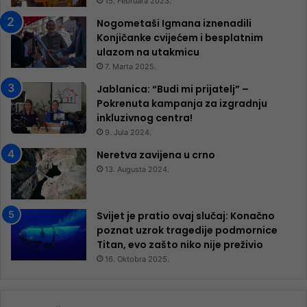
15. Februara 2023.
Nogometaši Igmana iznenadili
Konjičanke cvijećem i besplatnim
ulazom na utakmicu
7. Marta 2025.
Jablanica: “Budi mi prijatelj” –
Pokrenuta kampanja za izgradnju
inkluzivnog centra!
9. Jula 2024.
Neretva zavijena u crno
13. Augusta 2024.
Svijet je pratio ovaj slučaj: Konačno
poznat uzrok tragedije podmornice
Titan, evo zašto niko nije preživio
16. Oktobra 2025.