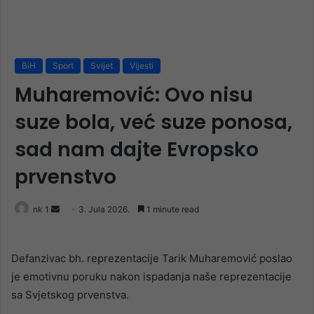
BiH
Sport
Svijet
Vijesti
Muharemović: Ovo nisu
suze bola, već suze ponosa,
sad nam dajte Evropsko
prvenstvo
Send
nk 1
3. Jula 2026.
1 minute read
an
email
Defanzivac bh. reprezentacije Tarik Muharemović poslao
je emotivnu poruku nakon ispadanja naše reprezentacije
sa Svjetskog prvenstva.