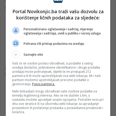
Portal Novikonjic.ba traži vašu dozvolu za
korištenje ličnih podataka za sljedeće:
Personalizirano oglašavanje i sadržaj, mjerenje
oglašavanja i sadržaja, uvidi u publiku i razvoj usluga
Pohrana i/ili pristup podacima na uređaju
Saznajte više
Vaši će se osobni podaci obrađivati, a podatke s vašeg
uređaja (kolačiće, jedinstvene identifikatore i druge podatke
uređaja) može pohranjivati, dijeliti te im pristupati 212
partnera ili ih može upotrebljavati ova web-lokacija. Mi i naši
partneri možemo upotrebljavati precizne podatke o
geolociranju.
Popis partnera.
Neki dobavljači mogu obrađivati vaše osobne podatke na
temelju legitimnog interesa. Ako se ne slažete s tim, u
nastavku možete upravljati svojim opcijama. Potražite vezu pri
dnu ove stranice ili na izborniku web-lokacije za upravljanje
pristankom ili povlačenje pristanka u postavkama privatnosti i
kolačića.