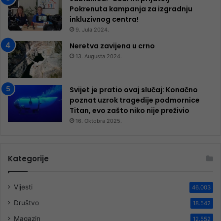
Pokrenuta kampanja za izgradnju
inkluzivnog centra!
9. Jula 2024.
Neretva zavijena u crno
13. Augusta 2024.
Svijet je pratio ovaj slučaj: Konačno
poznat uzrok tragedije podmornice
Titan, evo zašto niko nije preživio
16. Oktobra 2025.
Kategorije
Vijesti
46.003
Društvo
18.542
Magazin
12.552