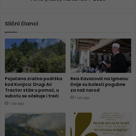
Slični članci
Pojačana zračna podrška
Reis Kavazović na Igmanu:
kod Konjica: Drugi Air
Dvije su bolesti pogubne
Tractor stiže u pomoć, u
za naš narod
subotu se očekuje i treći
1 sat ago
1 sat ago