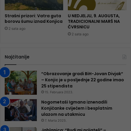
Strašni prizori: Vatra guta
U NEDJELJU, 9. AUGUSTA,
borovu šumu iznad Konjica
TRADICIONALNI MARŠ NA
ČVRSNICU
2 sata ago
2 sata ago
Najčitanije
“Obrazovanje gradi BiH-Jovan Divjak“
– Konjic je u posljednje 22 godine imao
25 ​​stipendista
15. Februara 2023.
Nogometaši Igmana iznenadili
Konjičanke cvijećem i besplatnim
ulazom na utakmicu
7. Marta 2025.
Jablanica: “Budi mi prijatelj” –