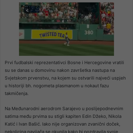
Prvi fudbalski reprezentativci Bosne i Hercegovine vratili
su se danas u domovinu nakon završetka nastupa na
Svjetskom prvenstvu, na kojem su ostvarili najveći uspjeh
u historiji bh. nogometa plasmanom u nokaut fazu
takmičenja.
Na Međunarodni aerodrom Sarajevo u poslijepodnevnim
satima među prvima su stigli kapiten Edin Džeko, Nikola
Katić i Ivan Bašić. Iako nije organizovan zvanični doček,
nekolicina navijača se okupila kako bi pozdravila svoje