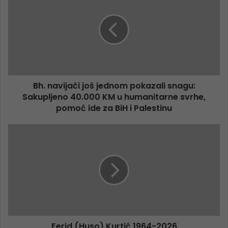
Bh. navijači još jednom pokazali snagu:
Sakupljeno 40.000 KM u humanitarne svrhe,
pomoć ide za BiH i Palestinu
Ferid (Huso) Kurtić 1964-2026