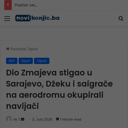
Pojačan saobraćaj širom BiH: Najveće gužve na putu Mostar – Jablanica, požari kod Konjica više ne ometaju promet
Meni
Pr
Početna
/
Sport
BiH
Sport
Vijesti
Dio Zmajeva stigao u
Sarajevo, Džeku i saigrače
na aerodromu okupirali
navijači
Send
nk 1
3. Jula 2026.
1 minute read
an