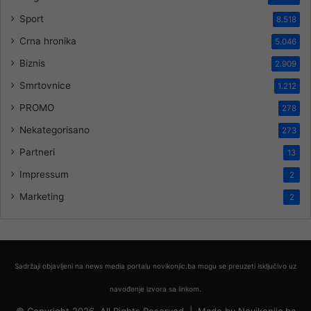
Sport
8.518
Crna hronika
5.046
Biznis
2.909
Smrtovnice
1.212
PROMO
278
Nekategorisano
273
Partneri
13
Impressum
2
Marketing
2
Sadržaji objavljeni na news media portalu novikonjic.ba mogu se preuzeti isključivo uz
navođenje izvora sa linkom.
© Copyright 2026, All Rights Reserved |
Made by
Novikonjic.ba