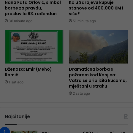
Nana Fata Orlović, simbol
Ko u Sarajevu kupuje
borbe za pravdu,
stanove od 400.000 KM i
proslavila 83. rođendan
više?
36 minuta ago
51 minuta ago
Dženaza: Emir (Meho)
Dramatična borba s
Ramić
požarom kod Konjica:
Vatra se približila kućama,
1 sat ago
mještani u strahu
2 sata ago
Najčitanije