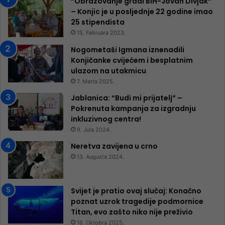
“Obrazovanje gradi BiH-Jovan Divjak“
– Konjic je u posljednje 22 godine imao
25 ​​stipendista
15. Februara 2023.
Nogometaši Igmana iznenadili
Konjičanke cvijećem i besplatnim
ulazom na utakmicu
7. Marta 2025.
Jablanica: “Budi mi prijatelj” –
Pokrenuta kampanja za izgradnju
inkluzivnog centra!
9. Jula 2024.
Neretva zavijena u crno
13. Augusta 2024.
Svijet je pratio ovaj slučaj: Konačno
poznat uzrok tragedije podmornice
Titan, evo zašto niko nije preživio
16. Oktobra 2025.