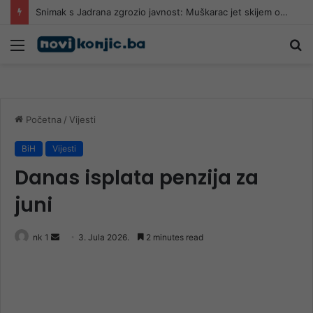
Snimak s Jadrana zgrozio javnost: Muškarac jet skijem ometao avione koji su gasili požar
Meni
Pr
Početna
/
Vijesti
BiH
Vijesti
Danas isplata penzija za
juni
Send
nk 1
3. Jula 2026.
2 minutes read
an
email