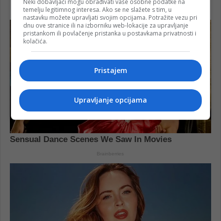
Neki dobavljači mogu obrađivati vaše osobne podatke na
temelju legitimnog interesa. Ako se ne slažete s tim, u
nastavku možete upravljati svojim opcijama. Potražite vezu pri
dnu ove stranice ili na izborniku web-lokacije za upravljanje
pristankom ili povlačenje pristanka u postavkama privatnosti i
kolačića.
Pristajem
Upravljanje opcijama