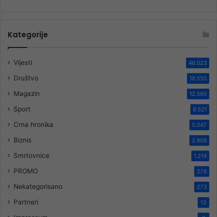
Kategorije
Vijesti
46.023
Društvo
18.550
Magazin
12.560
Sport
8.521
Crna hronika
5.047
Biznis
2.909
Smrtovnice
1.214
PROMO
278
Nekategorisano
273
Partneri
13