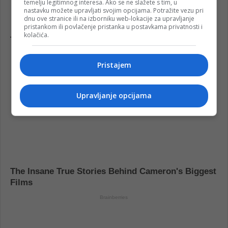
temelju legitimnog interesa. Ako se ne slažete s tim, u
nastavku možete upravljati svojim opcijama. Potražite vezu pri
dnu ove stranice ili na izborniku web-lokacije za upravljanje
pristankom ili povlačenje pristanka u postavkama privatnosti i
kolačića.
Pristajem
Upravljanje opcijama