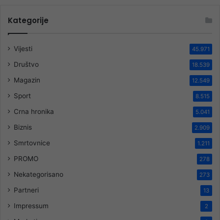
Kategorije
Vijesti
45.971
Društvo
18.539
Magazin
12.549
Sport
8.515
Crna hronika
5.041
Biznis
2.909
Smrtovnice
1.211
PROMO
278
Nekategorisano
273
Partneri
13
Impressum
2