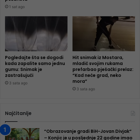
1 sat ago
Pogledajte šta se dogodi
Hit snimak iz Mostara,
kada zapalite samo jednu
mladić svojim rukama
gumu: Snimak je
prefarbao pješački prelaz:
zastrašujući
“Kad neće grad, neko
mora”
3 sata ago
3 sata ago
Najčitanije
“Obrazovanje gradi BiH-Jovan Divjak“
– Konjic je u posljednje 22 godine imao