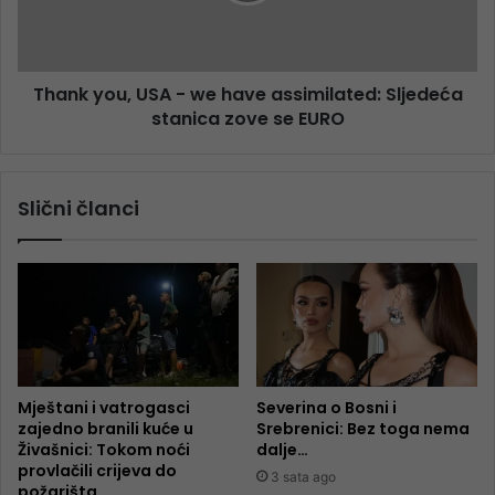
Thank you, USA - we have assimilated: Sljedeća
stanica zove se EURO
Slični članci
Mještani i vatrogasci
Severina o Bosni i
zajedno branili kuće u
Srebrenici: Bez toga nema
Živašnici: Tokom noći
dalje…
provlačili crijeva do
3 sata ago
požarišta