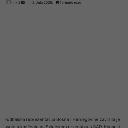
Send
nk 2
2. Jula 2026.
1 minute read
an
email
Fudbalska reprezentacija Bosne i Hercegovine završila je
svoje takmičenje na Svjetskom prvenstvu u SAD, Kanadi i