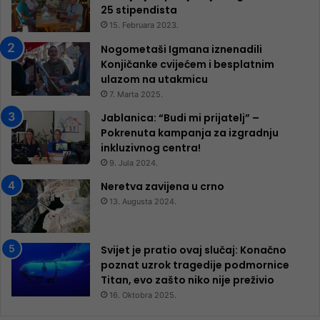
25 ​​stipendista
15. Februara 2023.
Nogometaši Igmana iznenadili
Konjičanke cvijećem i besplatnim
ulazom na utakmicu
7. Marta 2025.
Jablanica: “Budi mi prijatelj” –
Pokrenuta kampanja za izgradnju
inkluzivnog centra!
9. Jula 2024.
Neretva zavijena u crno
13. Augusta 2024.
Svijet je pratio ovaj slučaj: Konačno
poznat uzrok tragedije podmornice
Titan, evo zašto niko nije preživio
16. Oktobra 2025.