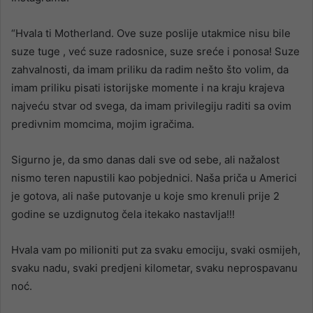
“Hvala ti Motherland. Ove suze poslije utakmice nisu bile
suze tuge , već suze radosnice, suze sreće i ponosa! Suze
zahvalnosti, da imam priliku da radim nešto što volim, da
imam priliku pisati istorijske momente i na kraju krajeva
najveću stvar od svega, da imam privilegiju raditi sa ovim
predivnim momcima, mojim igračima.
Sigurno je, da smo danas dali sve od sebe, ali nažalost
nismo teren napustili kao pobjednici. Naša priča u Americi
je gotova, ali naše putovanje u koje smo krenuli prije 2
godine se uzdignutog čela itekako nastavlja!!!
Hvala vam po milioniti put za svaku emociju, svaki osmijeh,
svaku nadu, svaki predjeni kilometar, svaku neprospavanu
noć.