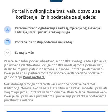
Portal Novikonjic.ba traži vašu dozvolu za
korištenje ličnih podataka za sljedeće:
Personalizirano oglašavanje i sadržaj, mjerenje oglašavanja i
sadržaja, uvidi u publiku i razvoj usluga
Pohrana i/ili pristup podacima na uređaju
Saznajte više
Vaši će se osobni podaci obrađivati, a podatke s vašeg uređaja (kolačiće,
jedinstvene identifikatore i druge podatke uređaja) može pohranjivati,
dijeliti te im pristupati 212 partnera ili ih može upotrebljavati ova web-
lokacija. Mi i naši partneri možemo upotrebljavati precizne podatke o
geolociranju.
Popis partnera.
Neki dobavljači mogu obrađivati vaše osobne podatke na temelju
legitimnog interesa. Ako se ne slažete s tim, u nastavku možete upravljati
se oprostiti:
svojim opcijama. Potražite vezu pri dnu ove stranice ili na izborniku web-
lokacije za upravljanje pristankom ili povlačenje pristanka u postavkama
privatnosti i kolačića.
n.