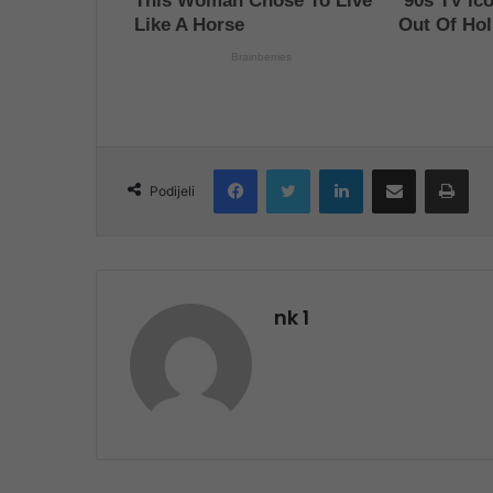
Facebook
Twitter
LinkedIn
Share via Email
Pri
Podijeli
nk 1