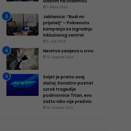
ulazom na utakmicu
7. Marta 2025.
Jablanica: “Budi mi
prijatelj” – Pokrenuta
kampanja za izgradnju
inkluzivnog centra!
9. Jula 2024.
Neretva zavijena u crno
13. Augusta 2024.
Svijet je pratio ovaj
slučaj: Konačno poznat
uzrok tragedije
podmornice Titan, evo
zašto niko nije preživio
16. Oktobra 2025.