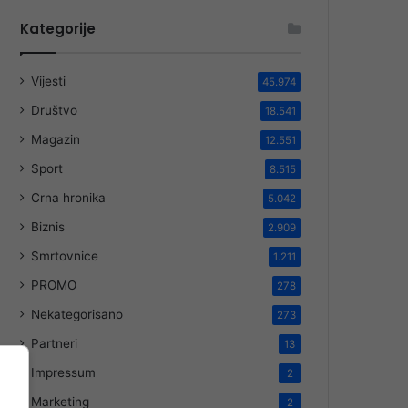
Kategorije
Vijesti
45.974
Društvo
18.541
Magazin
12.551
Sport
8.515
Crna hronika
5.042
Biznis
2.909
Smrtovnice
1.211
PROMO
278
Nekategorisano
273
Partneri
13
Impressum
2
Marketing
2