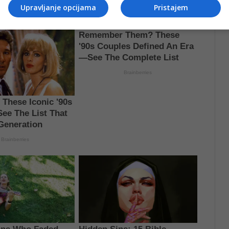
Upravljanje opcijama
Pristajem