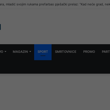
t rudara iz Zenice: “Djeca traže, a nemam im šta odnijeti, spavamo na d
VO
MAGAZIN
SPORT
SMRTOVNICE
PROMO
PART