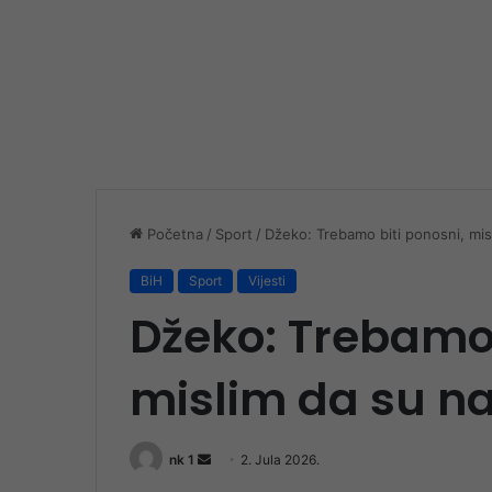
Početna
/
Sport
/
Džeko: Trebamo biti ponosni, misli
BiH
Sport
Vijesti
Džeko: Trebamo 
mislim da su nav
Send
nk 1
2. Jula 2026.
an