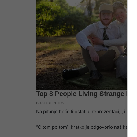
Na pitanje hoće li ostati u reprezentaciji, ili će 
“O tom po tom”, kratko je odgovorio naš kapite