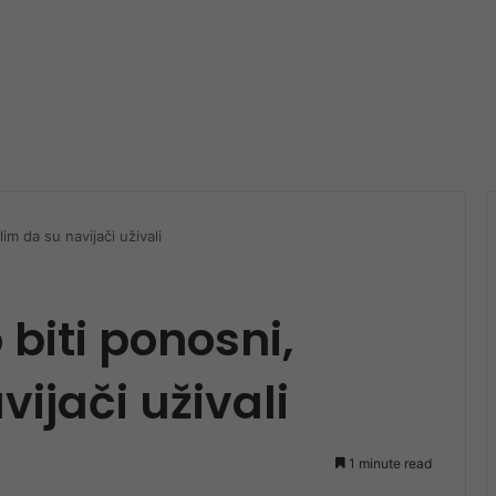
m da su navijači uživali
biti ponosni,
ijači uživali
1 minute read