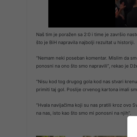
Naš tim je poražen sa 2:0 i time je završio na
što je BiH napravila najbolji rezultat u historiji.
“Nemam neki poseban komentar. Mislim da smo 
ponosni na ono što smo napravili”, rekao je Dž
“Nisu kod tog drugog gola kod nas stvari krenul
primiti taj gol. Poslije crvenog kartona imali sm
“Hvala navijačima koji su nas pratili kroz ovo S
na nas, isto kao što smo mi ponosni na njih”.