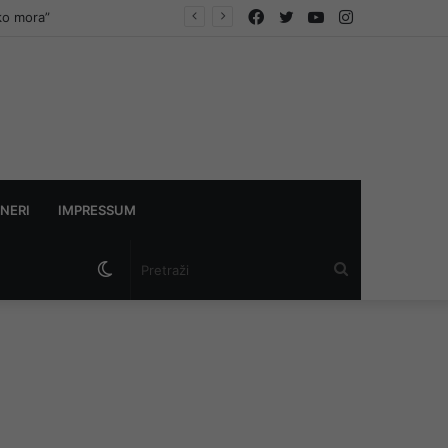
Facebook
Twitter
YouTube
Instagram
askama”
NERI
IMPRESSUM
Switch
Pretraži
skin