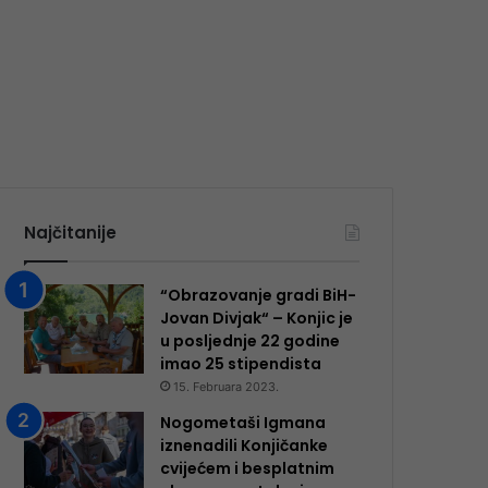
Najčitanije
“Obrazovanje gradi BiH-
Jovan Divjak“ – Konjic je
u posljednje 22 godine
imao 25 ​​stipendista
15. Februara 2023.
Nogometaši Igmana
iznenadili Konjičanke
cvijećem i besplatnim