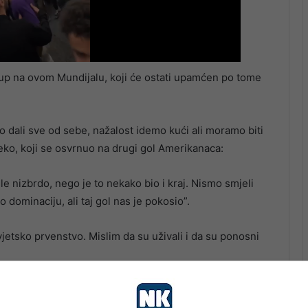
stup na ovom Mundijalu, koji će ostati upamćen po tome
dali sve od sebe, nažalost idemo kući ali moramo biti
eko, koji se osvrnuo na drugi gol Amerikanaca:
e nizbrdo, nego je to nekako bio i kraj. Nismo smjeli
o dominaciju, ali taj gol nas je pokosio”.
vjetsko prvenstvo. Mislim da su uživali i da su ponosni