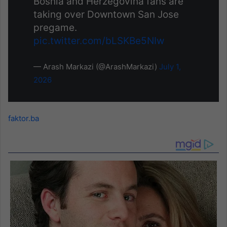
Bosnia and Herzegovina fans are
taking over Downtown San Jose
pregame.
pic.twitter.com/bLSKBe5NIw
— Arash Markazi (@ArashMarkazi)
July 1,
2026
faktor.ba