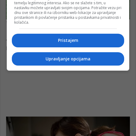
temelju legitimnog interesa. Ako se ne slažete s tim, u
nastavku možete upravljati svojim opcijama. Potražite vezu pri
dnu ove stranice ili na izborniku web-lokacije za upravljanje
pristankom ili povlačenje pristanka u postavkama privatnosti i
kolačića.
Pristajem
Upravljanje opcijama