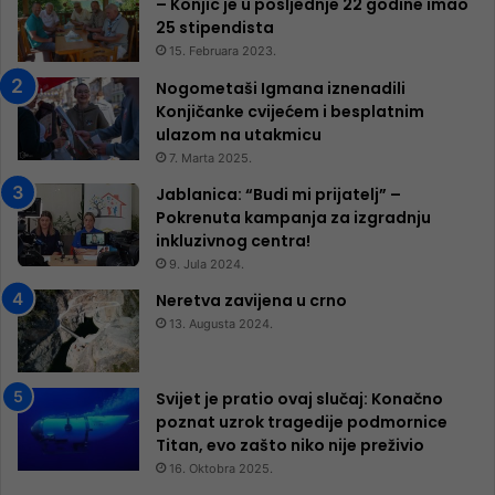
– Konjic je u posljednje 22 godine imao
25 ​​stipendista
15. Februara 2023.
Nogometaši Igmana iznenadili
Konjičanke cvijećem i besplatnim
ulazom na utakmicu
7. Marta 2025.
Jablanica: “Budi mi prijatelj” –
Pokrenuta kampanja za izgradnju
inkluzivnog centra!
9. Jula 2024.
Neretva zavijena u crno
13. Augusta 2024.
Svijet je pratio ovaj slučaj: Konačno
poznat uzrok tragedije podmornice
Titan, evo zašto niko nije preživio
16. Oktobra 2025.