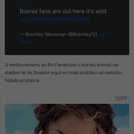
Bosnia fans are out here it’s wild
pic.twitter.com/frIW8f7lVI
— Brentley Weissman (@Brentley12)
July 1,
2026
U međuvremenu su BH Fanaticosi u korteu krenuli na
stadion te će Zmajevi sigurno imati podršku od nekoliko
hiljada pristalica.