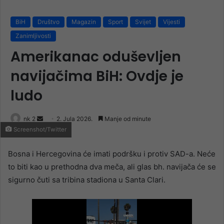
BiH
Društvo
Magazin
Sport
Svijet
Vijesti
Zanimljivosti
Amerikanac oduševljen
navijačima BiH: Ovdje je
ludo
Send
nk 2
2. Jula 2026.
Manje od minute
Screenshot/Twitter
an
email
Bosna i Hercegovina će imati podršku i protiv SAD-a. Neće
to biti kao u prethodna dva meča, ali glas bh. navijača će se
sigurno čuti sa tribina stadiona u Santa Clari.