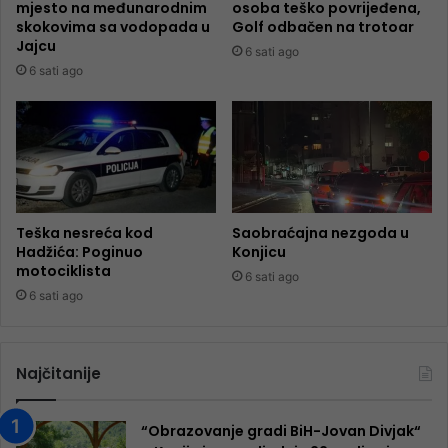
mjesto na međunarodnim
osoba teško povrijeđena,
skokovima sa vodopada u
Golf odbačen na trotoar
Jajcu
6 sati ago
6 sati ago
Teška nesreća kod
Saobraćajna nezgoda u
Hadžića: Poginuo
Konjicu
motociklista
6 sati ago
6 sati ago
Najčitanije
“Obrazovanje gradi BiH-Jovan Divjak“