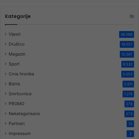
Kategorije
Vijesti
46.068
Društvo
18.557
Magazin
12.567
Sport
8.532
Crna hronika
5.053
Biznis
2.911
Smrtovnice
1.215
PROMO
278
Nekategorisano
273
Partneri
13
Impressum
2