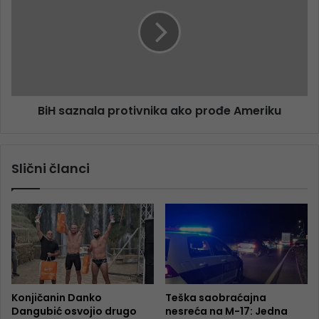
BiH saznala protivnika ako prođe Ameriku
Slični članci
Konjičanin Danko
Teška saobraćajna
Dangubić osvojio drugo
nesreća na M-17: Jedna