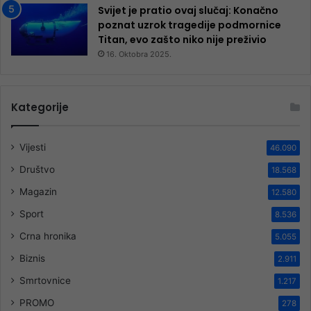
Svijet je pratio ovaj slučaj: Konačno
poznat uzrok tragedije podmornice
Titan, evo zašto niko nije preživio
16. Oktobra 2025.
Kategorije
Vijesti
46.090
Društvo
18.568
Magazin
12.580
Sport
8.536
Crna hronika
5.055
Biznis
2.911
Smrtovnice
1.217
PROMO
278