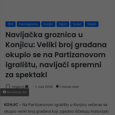
BiH
Hercegovina
Konjic
Sport
Svijet
Vijesti
Navijačka groznica u
Konjicu: Veliki broj građana
okupio se na Partizanovom
igralištu, navijači spremni
za spektakl
Send
nkglavni
1. Jula 2026.
1 minute read
Novikonjic.ba
an
email
KONJIC
– Na Partizanovom igralištu u Konjicu večeras se
okupio veliki broj građana koji zajedno iščekuju historijski