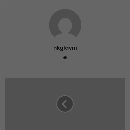
nkglavni
Website