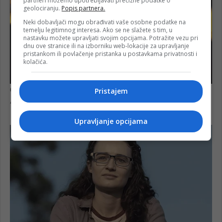
partneri možemo upotrebljavati precizne podatke o
geolociranju.
Popis partnera.
Neki dobavljači mogu obrađivati vaše osobne podatke na
temelju legitimnog interesa. Ako se ne slažete s tim, u
nastavku možete upravljati svojim opcijama. Potražite vezu pri
dnu ove stranice ili na izborniku web-lokacije za upravljanje
pristankom ili povlačenje pristanka u postavkama privatnosti i
kolačića.
Pristajem
Upravljanje opcijama