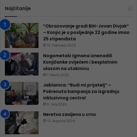
Najčitanije
“Obrazovanje gradi BiH-Jovan Divjak“
– Konjic je u posljednje 22 godine imao
25 ​​stipendista
15. Februara 2023.
Nogometaši Igmana iznenadili
Konjičanke cvijećem i besplatnim
ulazom na utakmicu
7. Marta 2025.
Jablanica: “Budi mi prijatelj” –
Pokrenuta kampanja za izgradnju
inkluzivnog centra!
9. Jula 2024.
Neretva zavijena u crno
13. Augusta 2024.