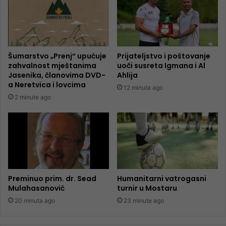
Šumarstvo „Prenj“ upućuje
Prijateljstvo i poštovanje
zahvalnost mještanima
uoči susreta Igmana i Al
Jasenika, članovima DVD-
Ahlija
a Neretvica i lovcima
12 minuta ago
2 minute ago
Preminuo prim. dr. Sead
Humanitarni vatrogasni
Mulahasanović
turnir u Mostaru
20 minuta ago
23 minute ago