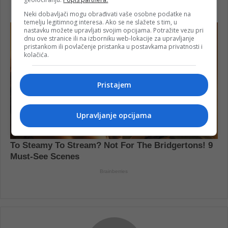
Neki dobavljači mogu obrađivati vaše osobne podatke na
temelju legitimnog interesa. Ako se ne slažete s tim, u
nastavku možete upravljati svojim opcijama. Potražite vezu pri
dnu ove stranice ili na izborniku web-lokacije za upravljanje
pristankom ili povlačenje pristanka u postavkama privatnosti i
kolačića.
Pristajem
Upravljanje opcijama