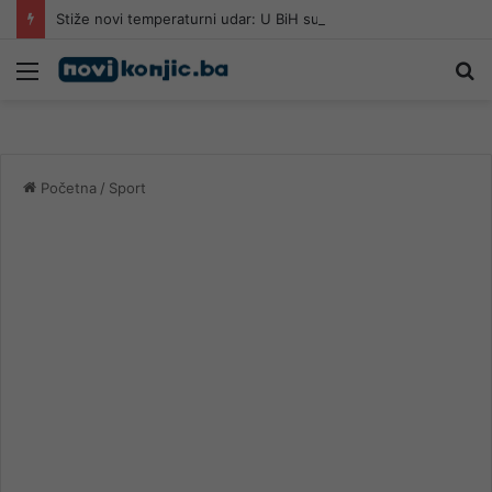
Stiže novi temperaturni udar: U BiH sutra i do 41 stepen
Meni
Pr
Početna
/
Sport