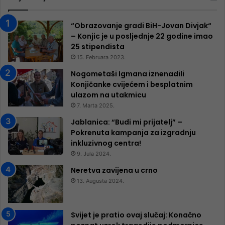
“Obrazovanje gradi BiH-Jovan Divjak“
– Konjic je u posljednje 22 godine imao
25 ​​stipendista
15. Februara 2023.
Nogometaši Igmana iznenadili
Konjičanke cvijećem i besplatnim
ulazom na utakmicu
7. Marta 2025.
Jablanica: “Budi mi prijatelj” –
Pokrenuta kampanja za izgradnju
inkluzivnog centra!
9. Jula 2024.
Neretva zavijena u crno
13. Augusta 2024.
Svijet je pratio ovaj slučaj: Konačno