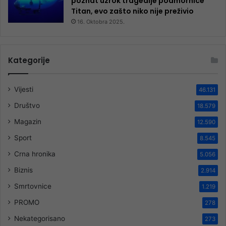
poznat uzrok tragedije podmornice
Titan, evo zašto niko nije preživio
16. Oktobra 2025.
Kategorije
Vijesti
46.131
Društvo
18.579
Magazin
12.590
Sport
8.545
Crna hronika
5.056
Biznis
2.914
Smrtovnice
1.219
PROMO
278
Nekategorisano
273