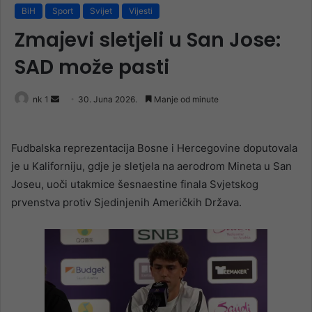
BiH
Sport
Svijet
Vijesti
Zmajevi sletjeli u San Jose:
SAD može pasti
Send
nk 1
30. Juna 2026.
Manje od minute
an
email
Fudbalska reprezentacija Bosne i Hercegovine doputovala
je u Kaliforniju, gdje je sletjela na aerodrom Mineta u San
Joseu, uoči utakmice šesnaestine finala Svjetskog
prvenstva protiv Sjedinjenih Američkih Država.