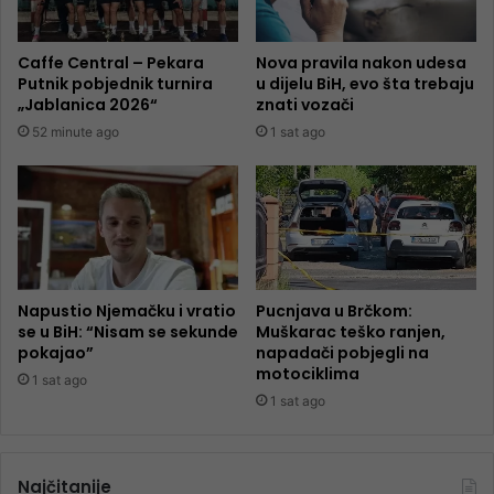
Caffe Central – Pekara
Nova pravila nakon udesa
Putnik pobjednik turnira
u dijelu BiH, evo šta trebaju
„Jablanica 2026“
znati vozači
52 minute ago
1 sat ago
Napustio Njemačku i vratio
Pucnjava u Brčkom:
se u BiH: “Nisam se sekunde
Muškarac teško ranjen,
pokajao”
napadači pobjegli na
motociklima
1 sat ago
1 sat ago
Najčitanije