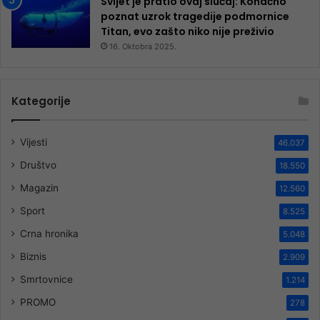
Svijet je pratio ovaj slučaj: Konačno
poznat uzrok tragedije podmornice
Titan, evo zašto niko nije preživio
16. Oktobra 2025.
Kategorije
Vijesti
46.037
Društvo
18.550
Magazin
12.560
Sport
8.525
Crna hronika
5.048
Biznis
2.909
Smrtovnice
1.214
PROMO
278