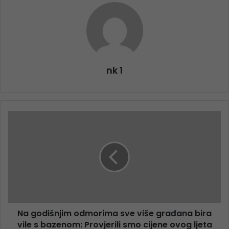
nk 1
Na godišnjim odmorima sve više građana bira
vile s bazenom: Provjerili smo cijene ovog ljeta