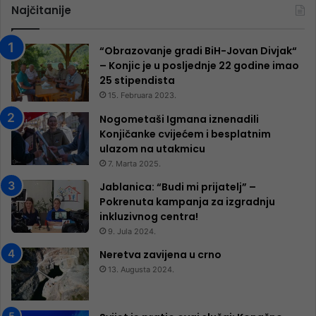
Najčitanije
“Obrazovanje gradi BiH-Jovan Divjak“
– Konjic je u posljednje 22 godine imao
25 ​​stipendista
15. Februara 2023.
Nogometaši Igmana iznenadili
Konjičanke cvijećem i besplatnim
ulazom na utakmicu
7. Marta 2025.
Jablanica: “Budi mi prijatelj” –
Pokrenuta kampanja za izgradnju
inkluzivnog centra!
9. Jula 2024.
Neretva zavijena u crno
13. Augusta 2024.