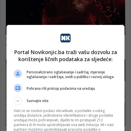
Portal Novikonjic.ba traži vašu dozvolu za
korištenje ličnih podataka za sljedeće:
Personalizirano oglašavanje i sadržaj, mjerenje
oglašavanja i sadržaja, uvidi u publiku i razvoj usluga
Pohrana i/ili pristup podacima na uređaju
Saznajte više
Vaši će se osobni podaci obrađivati, a podatke s vašeg
uređaja (kolačiće, jedinstvene identifikatore i druge podatke
uređaja) može pohranjivati, dijeliti te im pristupati 212
partnera ili ih može upotrebljavati ova web-lokacija. Mi i naši
partneri možemo upotrebljavati precizne podatke o