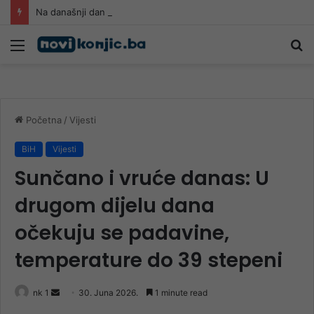
Na današnji dan rođen Alija Izetbegović: Život posvećen Bosni i Hercegovini
Meni
Pr
Početna
/
Vijesti
BiH
Vijesti
Sunčano i vruće danas: U
drugom dijelu dana
očekuju se padavine,
temperature do 39 stepeni
Send
nk 1
30. Juna 2026.
1 minute read
an