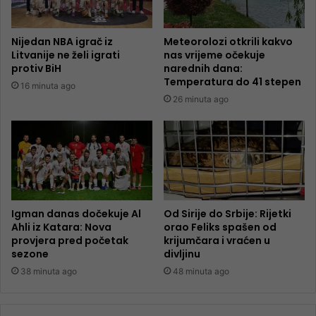
Nijedan NBA igrač iz
Meteorolozi otkrili kakvo
Litvanije ne želi igrati
nas vrijeme očekuje
protiv BiH
narednih dana:
Temperatura do 41 stepen
16 minuta ago
26 minuta ago
Igman danas dočekuje Al
Od Sirije do Srbije: Rijetki
Ahli iz Katara: Nova
orao Feliks spašen od
provjera pred početak
krijumčara i vraćen u
sezone
divljinu
38 minuta ago
48 minuta ago