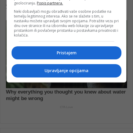
geolociranju.
Popis partnera.
Neki dobavljači mogu obrađivati vaše osobne podatke na
temelju legitimnog interesa. Ako se ne slažete s tim, u
nastavku možete upravljati svojim opcijama. Potražite vezu pri
dnu ove stranice ili na izborniku web-lokacije za upravljanje
pristankom ili povlačenje pristanka u postavkama privatnosti i
kolačića.
Pristajem
Upravljanje opcijama