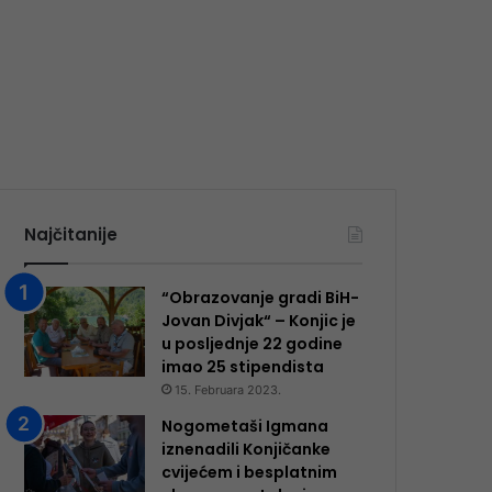
Najčitanije
“Obrazovanje gradi BiH-
Jovan Divjak“ – Konjic je
u posljednje 22 godine
imao 25 ​​stipendista
15. Februara 2023.
Nogometaši Igmana
iznenadili Konjičanke
cvijećem i besplatnim