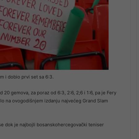
 i dobio prvi set sa 6:3.
 20 gemova, za poraz od 6:3, 2:6, 2;6 i 1:6, pa je Fery
 kolo na ovogodišnjem izdanju najvećeg Grand Slam
se dok je najbojli bosanskohercegovački teniser