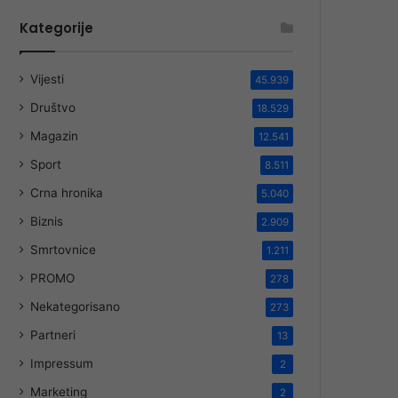
Kategorije
Vijesti
45.939
Društvo
18.529
Magazin
12.541
Sport
8.511
Crna hronika
5.040
Biznis
2.909
Smrtovnice
1.211
PROMO
278
Nekategorisano
273
Partneri
13
Impressum
2
Marketing
2