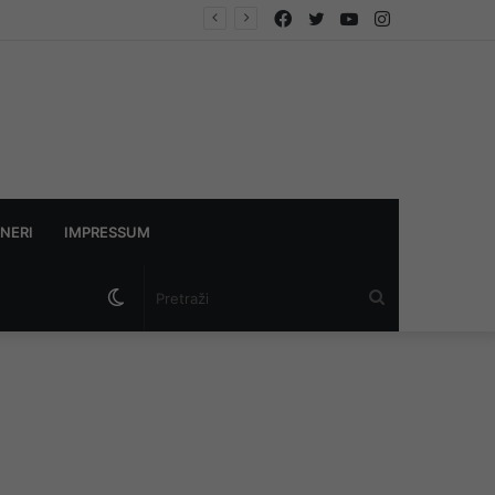
Facebook
Twitter
YouTube
Instagram
NERI
IMPRESSUM
Switch
Pretraži
skin