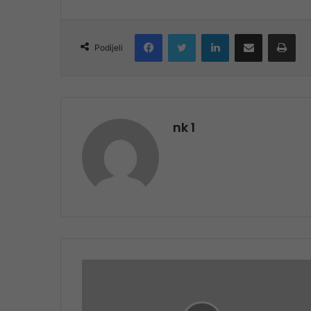
Facebook
Twitter
LinkedIn
Share via Email
Pri
Podijeli
nk 1