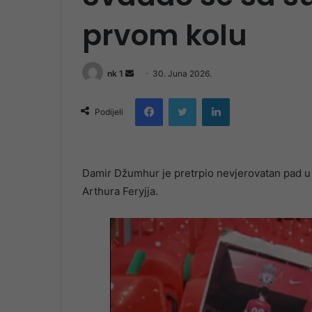
prvom kolu
Send
nk 1
30. Juna 2026.
an
Facebook
Twitter
LinkedIn
email
Podijeli
Damir Džumhur je pretrpio nevjerovatan pad 
Arthura Feryjja.