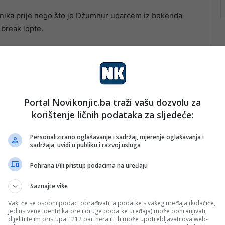
tivnika prije nego što je Džumhur udarcem iz bekenda
 break lopte.
Portal Novikonjic.ba traži vašu dozvolu za
korištenje ličnih podataka za sljedeće:
Personalizirano oglašavanje i sadržaj, mjerenje oglašavanja i
sadržaja, uvidi u publiku i razvoj usluga
Pohrana i/ili pristup podacima na uređaju
Saznajte više
Vaši će se osobni podaci obrađivati, a podatke s vašeg uređaja (kolačiće,
jedinstvene identifikatore i druge podatke uređaja) može pohranjivati,
dijeliti te im pristupati 212 partnera ili ih može upotrebljavati ova web-