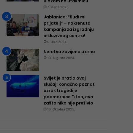
ulazom na utakmicu
7. Marta 2025.
Jablanica: “Budi mi
prijatelj” – Pokrenuta
kampanja za izgradnju
inkluzivnog centra!
9. Jula 2024.
Neretva zavijena u crno
13. Augusta 2024.
Svijet je pratio ovaj
slučaj: Konačno poznat
uzrok tragedije
podmornice Titan, evo
zašto niko nije preživio
16. Oktobra 2025.