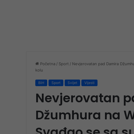
Početna
/
Sport
/
Nevjerovatan pad Damira Džumhu
kolu
BiH
Sport
Svijet
Vijesti
Nevjerovatan 
Džumhura na W
Svađao se sa s