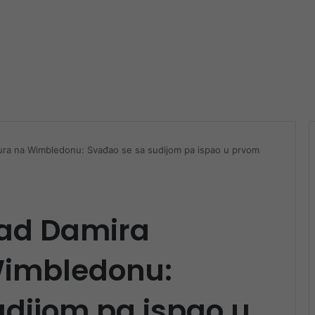
ra na Wimbledonu: Svađao se sa sudijom pa ispao u prvom
pad Damira
imbledonu:
udijom pa ispao u