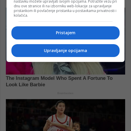
nastavku možete upravljati svojim opcijama. Potražite vezu pri
dnu ove stranice ili na izborniku web-lokacije za upravljanje
pristankom ili povlačenje pristanka u postavkama privatnosti i
kolačića.
Pristajem
Upravljanje opcijama