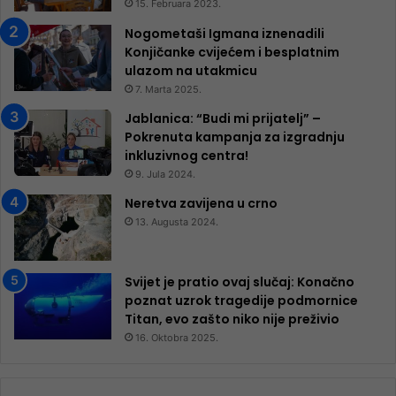
15. Februara 2023.
Nogometaši Igmana iznenadili
Konjičanke cvijećem i besplatnim
ulazom na utakmicu
7. Marta 2025.
Jablanica: “Budi mi prijatelj” –
Pokrenuta kampanja za izgradnju
inkluzivnog centra!
9. Jula 2024.
Neretva zavijena u crno
13. Augusta 2024.
Svijet je pratio ovaj slučaj: Konačno
poznat uzrok tragedije podmornice
Titan, evo zašto niko nije preživio
16. Oktobra 2025.