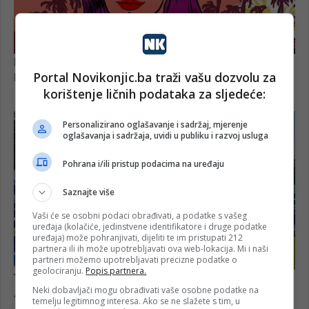
Portal Novikonjic.ba traži vašu dozvolu za
korištenje ličnih podataka za sljedeće:
Personalizirano oglašavanje i sadržaj, mjerenje
oglašavanja i sadržaja, uvidi u publiku i razvoj usluga
Pohrana i/ili pristup podacima na uređaju
Saznajte više
Vaši će se osobni podaci obrađivati, a podatke s vašeg
uređaja (kolačiće, jedinstvene identifikatore i druge podatke
uređaja) može pohranjivati, dijeliti te im pristupati 212
partnera ili ih može upotrebljavati ova web-lokacija. Mi i naši
partneri možemo upotrebljavati precizne podatke o
geolociranju.
Popis partnera.
Neki dobavljači mogu obrađivati vaše osobne podatke na
temelju legitimnog interesa. Ako se ne slažete s tim, u