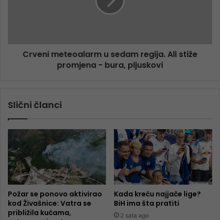
Crveni meteoalarm u sedam regija. Ali stiže
promjena - bura, pljuskovi
Slični članci
Požar se ponovo aktivirao
Kada kreću najjače lige?
kod Živašnice: Vatra se
BiH ima šta pratiti
približila kućama,
2 sata ago