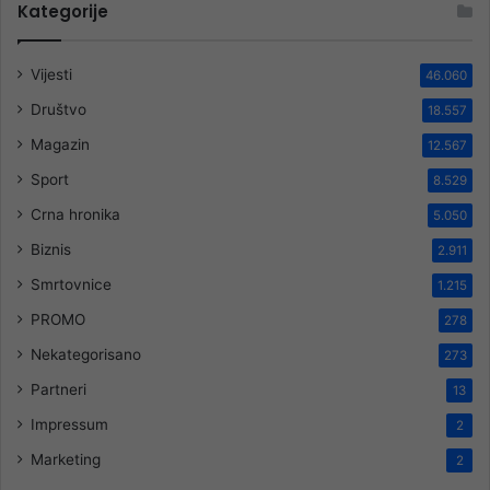
Kategorije
Vijesti
46.060
Društvo
18.557
Magazin
12.567
Sport
8.529
Crna hronika
5.050
Biznis
2.911
Smrtovnice
1.215
PROMO
278
Nekategorisano
273
Partneri
13
Impressum
2
Marketing
2