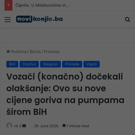
Čajniče: U Milatkovićima otvorena džamija srušena 1943. godine
Meni
Pr
Početna
/
Biznis
/
Privreda
BiH
Društvo
Magazin
Privreda
Vijesti
Vozači (konačno) dočekali
olakšanje: Ovo su nove
cijene goriva na pumpama
širom BiH
Send
nk 2
29. Juna 2026.
1 minute read
an