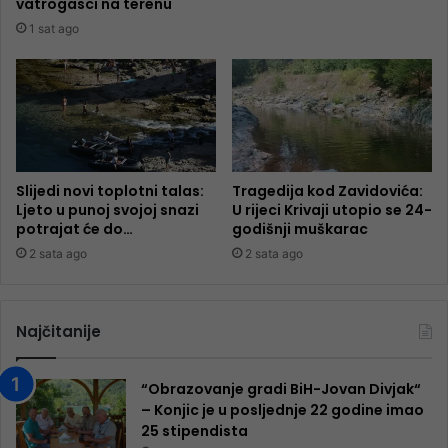
vatrogasci na terenu
1 sat ago
Slijedi novi toplotni talas:
Tragedija kod Zavidovića:
Ljeto u punoj svojoj snazi
U rijeci Krivaji utopio se 24-
potrajat će do…
godišnji muškarac
2 sata ago
2 sata ago
Najčitanije
“Obrazovanje gradi BiH-Jovan Divjak“
– Konjic je u posljednje 22 godine imao
25 ​​stipendista