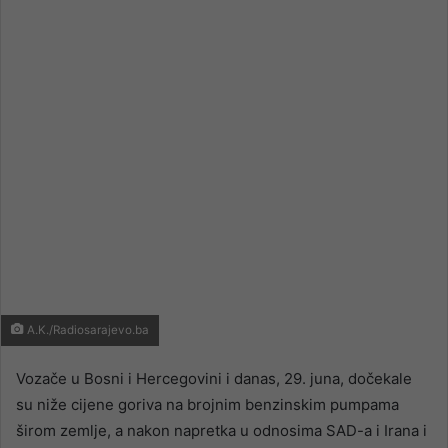
email
A.K./Radiosarajevo.ba
Vozače u Bosni i Hercegovini i danas, 29. juna, dočekale
su niže cijene goriva na brojnim benzinskim pumpama
širom zemlje, a nakon napretka u odnosima SAD-a i Irana i