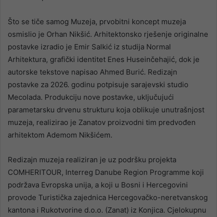
Što se tiče samog Muzeja, prvobitni koncept muzeja
osmislio je Orhan Nikšić. Arhitektonsko rješenje originalne
postavke izradio je Emir Salkić iz studija Normal
Arhitektura, grafički identitet Enes Huseinčehajić, dok je
autorske tekstove napisao Ahmed Burić. Redizajn
postavke za 2026. godinu potpisuje sarajevski studio
Mecolada. Produkciju nove postavke, uključujući
parametarsku drvenu strukturu koja oblikuje unutrašnjost
muzeja, realizirao je Zanatov proizvodni tim predvođen
arhitektom Ademom Nikšićem.
Redizajn muzeja realiziran je uz podršku projekta
COMHERITOUR, Interreg Danube Region Programme koji
podržava Evropska unija, a koji u Bosni i Hercegovini
provode Turistička zajednica Hercegovačko-neretvanskog
kantona i Rukotvorine d.o.o. (Zanat) iz Konjica. Cjelokupnu