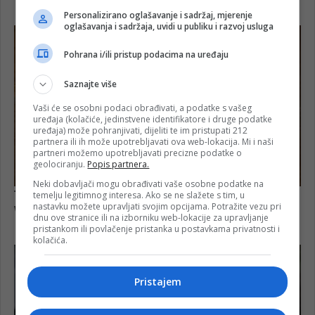
Personalizirano oglašavanje i sadržaj, mjerenje
oglašavanja i sadržaja, uvidi u publiku i razvoj usluga
Pohrana i/ili pristup podacima na uređaju
Saznajte više
Vaši će se osobni podaci obrađivati, a podatke s vašeg
uređaja (kolačiće, jedinstvene identifikatore i druge podatke
uređaja) može pohranjivati, dijeliti te im pristupati 212
partnera ili ih može upotrebljavati ova web-lokacija. Mi i naši
partneri možemo upotrebljavati precizne podatke o
geolociranju.
Popis partnera.
Neki dobavljači mogu obrađivati vaše osobne podatke na
temelju legitimnog interesa. Ako se ne slažete s tim, u
nastavku možete upravljati svojim opcijama. Potražite vezu pri
dnu ove stranice ili na izborniku web-lokacije za upravljanje
pristankom ili povlačenje pristanka u postavkama privatnosti i
kolačića.
Pristajem