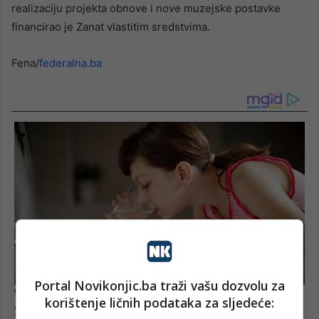
realizaciju projekta obnove i nove muzejske postavke
financirao je Zanat vlastitim sredstvima.
Fena/
federalna.ba
Portal Novikonjic.ba traži vašu dozvolu za
korištenje ličnih podataka za sljedeće: