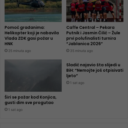
Pomoć građanima:
Caffe Central – Pekara
Helikopter koji je nabavila
Putnik i Jasmin Čilić – Žule
Vlada ZDK gasi požar u
prvi polufinalisti turnira
HNK
“Jablanica 2026”
25 minuta ago
35 minuta ago
Sladić najavio šta slijedi u
BiH: “Nemojte još otpisivati
ljeto”
1 sat ago
Širi se požar kod Konjica,
gusti dim sve progutao
1 sat ago