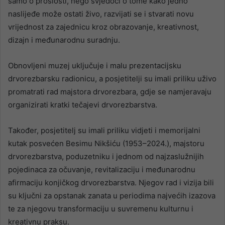
samo o prošlosti, nego svjedoči o tome kako jedno
naslijeđe može ostati živo, razvijati se i stvarati novu
vrijednost za zajednicu kroz obrazovanje, kreativnost,
dizajn i međunarodnu suradnju.
Obnovljeni muzej uključuje i malu prezentacijsku
drvorezbarsku radionicu, a posjetitelji su imali priliku uživo
promatrati rad majstora drvorezbara, gdje se namjeravaju
organizirati kratki tečajevi drvorezbarstva.
Također, posjetitelj su imali priliku vidjeti i memorijalni
kutak posvećen Besimu Nikšiću (1953–2024.), majstoru
drvorezbarstva, poduzetniku i jednom od najzaslužnijih
pojedinaca za očuvanje, revitalizaciju i međunarodnu
afirmaciju konjičkog drvorezbarstva. Njegov rad i vizija bili
su ključni za opstanak zanata u periodima najvećih izazova
te za njegovu transformaciju u suvremenu kulturnu i
kreativnu praksu.