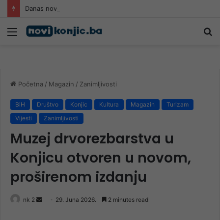
Danas nova saslušanja saradnika Memorijalnog centra Srebrenica
Meni
Pr
Početna
/
Magazin
/
Zanimljivosti
BiH
Društvo
Konjic
Kultura
Magazin
Turizam
Vijesti
Zanimljivosti
Muzej drvorezbarstva u
Konjicu otvoren u novom,
proširenom izdanju
Send
nk 2
29. Juna 2026.
2 minutes read
an