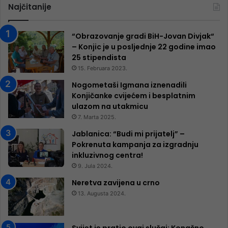
Najčitanije
“Obrazovanje gradi BiH-Jovan Divjak“
– Konjic je u posljednje 22 godine imao
25 ​​stipendista
15. Februara 2023.
Nogometaši Igmana iznenadili
Konjičanke cvijećem i besplatnim
ulazom na utakmicu
7. Marta 2025.
Jablanica: “Budi mi prijatelj” –
Pokrenuta kampanja za izgradnju
inkluzivnog centra!
9. Jula 2024.
Neretva zavijena u crno
13. Augusta 2024.