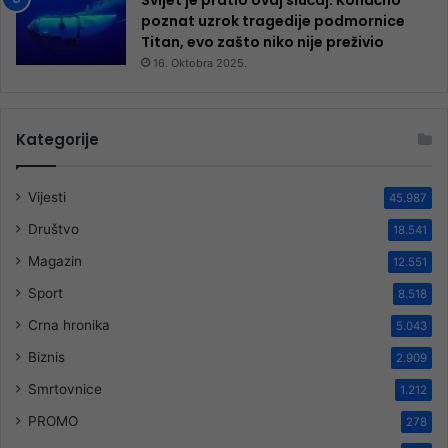
Svijet je pratio ovaj slučaj: Konačno
poznat uzrok tragedije podmornice
Titan, evo zašto niko nije preživio
16. Oktobra 2025.
Kategorije
Vijesti
45.987
Društvo
18.541
Magazin
12.551
Sport
8.518
Crna hronika
5.043
Biznis
2.909
Smrtovnice
1.212
PROMO
278