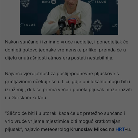
Nakon sunčane i iznimno vruće nedjelje, i ponedjeljak će
donijeti gotovo jednake vremenske prilike, premda će u
dijelu unutrašnjosti atmosfera postati nestabilnija.
Najveća vjerojatnost za poslijepodnevne pljuskove s
grmljavinom očekuje se u Lici, gdje oni lokalno mogu biti i
izraženiji, dok se prema večeri poneki pljusak može razviti
i u Gorskom kotaru.
“Slično će biti i u utorak, kada će uz pretežno sunčano i
vrlo vruće vrijeme mjestimice biti moguć kratkotrajan
pljusak”, najavio meteoerolog
Krunoslav Mikec
na
HRT
-u.