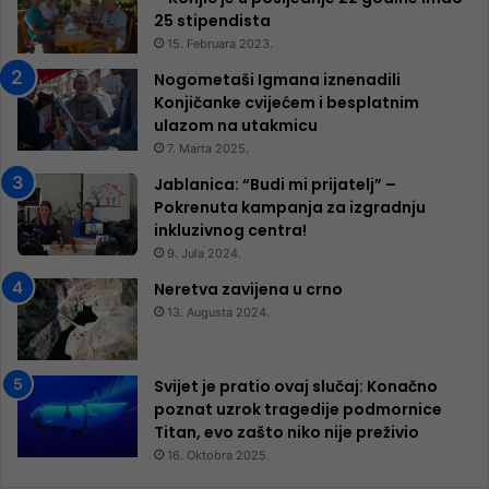
25 ​​stipendista
15. Februara 2023.
Nogometaši Igmana iznenadili
Konjičanke cvijećem i besplatnim
ulazom na utakmicu
7. Marta 2025.
Jablanica: “Budi mi prijatelj” –
Pokrenuta kampanja za izgradnju
inkluzivnog centra!
9. Jula 2024.
Neretva zavijena u crno
13. Augusta 2024.
Svijet je pratio ovaj slučaj: Konačno
poznat uzrok tragedije podmornice
Titan, evo zašto niko nije preživio
16. Oktobra 2025.