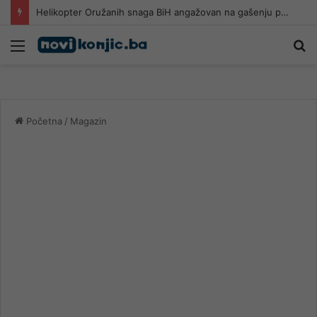
Helikopter Oružanih snaga BiH angažovan na gašenju požara u Konjicu
Meni
Pr
Početna
/
Magazin