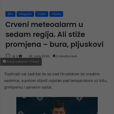
BiH
Magazin
Svijet
Vijesti
Crveni meteoalarm u
sedam regija. Ali stiže
promjena – bura, pljuskovi
Send
nk 2
29. Juna 2026.
2 minutes read
Ivana Ivanović / Pixsell
an
email
Toplinski val zadržat će se nad Hrvatskom do sredine
sedmice, a potom slijedi osjetan pad temperature uz kišu,
grmljavinu i sjeverni vjetar.