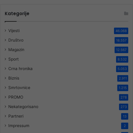
Kategorije
Vijesti
46.068
Društvo
18.557
Magazin
12.567
Sport
8.532
Crna hronika
5.053
Biznis
2.911
Smrtovnice
1.215
PROMO
278
Nekategorisano
273
Partneri
13
Impressum
2