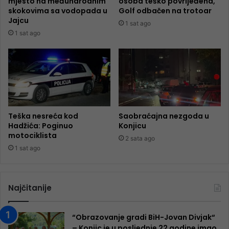
mjesto na međunarodnim
osoba teško povrijeđena,
skokovima sa vodopada u
Golf odbačen na trotoar
Jajcu
1 sat ago
1 sat ago
Teška nesreća kod
Saobraćajna nezgoda u
Hadžića: Poginuo
Konjicu
motociklista
2 sata ago
1 sat ago
Najčitanije
“Obrazovanje gradi BiH-Jovan Divjak“
– Konjic je u posljednje 22 godine imao