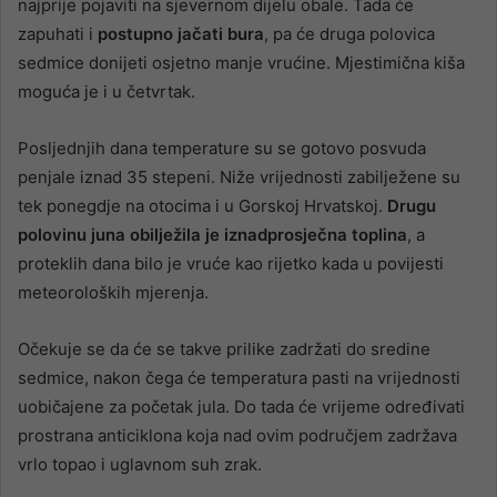
najprije pojaviti na sjevernom dijelu obale. Tada će
zapuhati i
postupno jačati bura
, pa će druga polovica
sedmice donijeti osjetno manje vrućine. Mjestimična kiša
moguća je i u četvrtak.
Posljednjih dana temperature su se gotovo posvuda
penjale iznad 35 stepeni. Niže vrijednosti zabilježene su
tek ponegdje na otocima i u Gorskoj Hrvatskoj.
Drugu
polovinu juna obilježila je iznadprosječna toplina
, a
proteklih dana bilo je vruće kao rijetko kada u povijesti
meteoroloških mjerenja.
Očekuje se da će se takve prilike zadržati do sredine
sedmice, nakon čega će temperatura pasti na vrijednosti
uobičajene za početak jula. Do tada će vrijeme određivati
prostrana anticiklona koja nad ovim područjem zadržava
vrlo topao i uglavnom suh zrak.