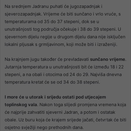
Na srednjem Jadranu puhati će jugozapadnjak i
sjeverozapadnjak. Vrijeme će biti sunčano i vrlo vruće, s
temperaturama od 35 do 37 stepeni, dok se u
unutrašnjosti tog područja očekuje i 38 do 39 stepeni. U
sjevernom dijelu regije u drugom dijelu dana nije isključen
lokalni pljusak s grmljavinom, koji može biti i izraženiji.
Na krajnjem jugu također će prevladavati
sunčano vrijeme
.
Jutarnja temperatura u unutrašnjosti bit će između 18 i 22
stepeni, a na obali i otocima od 24 do 29. Najviša dnevna
temperatura kretat će se od 34 do 38 stepeni.
I more će u utorak i srijedu ostati pod utjecajem
toplinskog vala
. Nakon toga slijedi promjena vremena koja
će najprije zahvatiti sjeverni Jadran, a potom i ostatak
obale. Uz buru koja će krajem srijede jačati, četvrtak će biti
osjetno svježiji nego prethodnih dana.