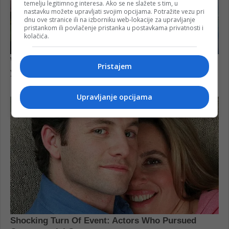
temelju legitimnog interesa. Ako se ne slažete s tim, u
nastavku možete upravljati svojim opcijama. Potražite vezu pri
dnu ove stranice ili na izborniku web-lokacije za upravljanje
pristankom ili povlačenje pristanka u postavkama privatnosti i
kolačića.
Pristajem
Upravljanje opcijama