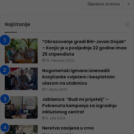
Slijedeća stranica
Najčitanije
“Obrazovanje gradi BiH-Jovan Divjak“
– Konjic je u posljednje 22 godine imao
25 ​​stipendista
15. Februara 2023.
Nogometaši Igmana iznenadili
Konjičanke cvijećem i besplatnim
ulazom na utakmicu
7. Marta 2025.
Jablanica: “Budi mi prijatelj” –
Pokrenuta kampanja za izgradnju
inkluzivnog centra!
9. Jula 2024.
Neretva zavijena u crno