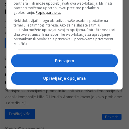
smanjenje akciza na gorivo, da li će to
partnera ili ih može upotrebljavati ova web-lokacija. Mi i naši
partneri možemo upotrebljavati precizne podatke o
biti 10 ili 20 posto, vidjet ćemo
geolociranju.
Popis partnera.
U Vladi Federacije Bosne i Hercegovine danas je održan sastanak
Neki dobavljači mogu obrađivati vaše osobne podatke na
temelju legitimnog interesa. Ako se ne slažete s tim, u
povodom aktuelne situacije na Bliskom istoku i utjecaja na
nastavku možete upravljati svojim opcijama. Potražite vezu pri
snabdijevanje…
dnu ove stranice ili na izborniku web-lokacije za upravljanje
pristankom ili povlačenje pristanka u postavkama privatnosti i
Pročitaj više
kolačića.
Društvo
nk 2
11. Marta 2026.
Pristajem
Ahmetlić objasnio kako se formiraju
cijene goriva na tržištu BiH: Nafta je
Upravljanje opcijama
strašljiva roba
Predsjednik asocijacije prometnika naftnih derivata Federacije BiH i
vlasnik kompanije Hifa Oil Izudin Ahmetlić kazao je kako probleme
u distribuciji…
Pročitaj više
Privreda
nk 2
9. Marta 2026.