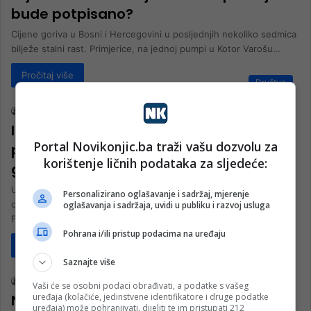
bude potpisano?
Cijene goriva u Bosni i Hercegovini u posljednjih nekoliko sedmica
bilježe stalni rast. Primjerice, na jednoj pumpi u Kotor Varošu…
Pročitaj više
Društvo
nk 2
16. Marta 2026.
Inspekcija nastavila s kontrolama
Portal Novikonjic.ba traži vašu dozvolu za
pumpi: Nove kazne zbog poskupljenja
korištenje ličnih podataka za sljedeće:
goriva
U okviru kontrole poštivanja propisa i mjera neposredne kontrole
Personalizirano oglašavanje i sadržaj, mjerenje
cijena koje donosi Vlada Federacije Bosne i Hercegovine,
oglašavanja i sadržaja, uvidi u publiku i razvoj usluga
Federalni tržišni inspektorat…
Pohrana i/ili pristup podacima na uređaju
Pročitaj više
Privreda
Saznajte više
nk 2
11. Marta 2026.
Vaši će se osobni podaci obrađivati, a podatke s vašeg
uređaja (kolačiće, jedinstvene identifikatore i druge podatke
Nikšić: Podržat ćemo privremeno
uređaja) može pohranjivati, dijeliti te im pristupati 212