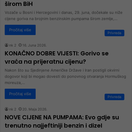
širom BiH
Vozače u Bosni i Hercegovini i danas, 29. juna, dočekale su niže
cijene goriva na brojnim benzinskim pumpama širom zemlje,…
Pročitaj više
Privreda
nk 2
16. Juna 2026.
KONAČNO DOBRE VIJESTI: Gorivo se
vraća na prijeratnu cijenu?
Nakon što su Sjedinjene Američke Države i Iran postigli okvirni
dogovor koji bi mogao dovesti do ponovnog otvaranja Hormuškog
moreuza,…
Pročitaj više
Privreda
nk 2
20. Maja 2026.
NOVE CIJENE NA PUMPAMA: Evo gdje su
trenutno najjeftiniji benzin i dizel