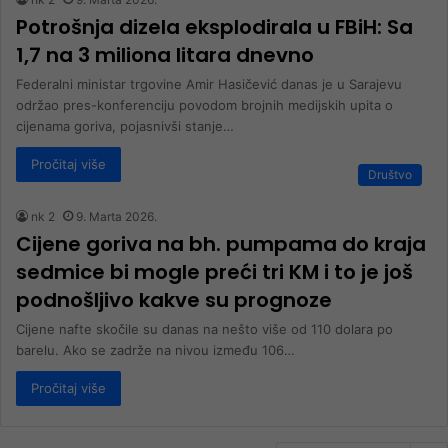
Potrošnja dizela eksplodirala u FBiH: Sa
1,7 na 3 miliona litara dnevno
Federalni ministar trgovine Amir Hasičević danas je u Sarajevu
održao pres-konferenciju povodom brojnih medijskih upita o
cijenama goriva, pojasnivši stanje…
Pročitaj više
Društvo
nk 2
9. Marta 2026.
Cijene goriva na bh. pumpama do kraja
sedmice bi mogle preći tri KM i to je još
podnošljivo kakve su prognoze
Cijene nafte skočile su danas na nešto više od 110 dolara po
barelu. Ako se zadrže na nivou između 106…
Pročitaj više