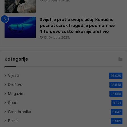
13. Augusta 2024.
Svijet je pratio ovaj slučaj: Konačno
poznat uzrok tragedije podmornice
Titan, evo zašto niko nije preživio
16. Oktobra 2025.
Kategorije
Vijesti
46.020
Društvo
18.548
Magazin
12.558
Sport
8.521
Crna hronika
5.047
Biznis
2.909