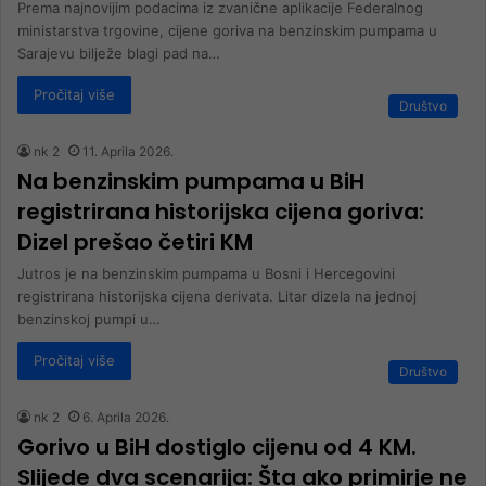
Prema najnovijim podacima iz zvanične aplikacije Federalnog
ministarstva trgovine, cijene goriva na benzinskim pumpama u
Sarajevu bilježe blagi pad na…
Pročitaj više
Društvo
nk 2
11. Aprila 2026.
Na benzinskim pumpama u BiH
registrirana historijska cijena goriva:
Dizel prešao četiri KM
Jutros je na benzinskim pumpama u Bosni i Hercegovini
registrirana historijska cijena derivata. Litar dizela na jednoj
benzinskoj pumpi u…
Pročitaj više
Društvo
nk 2
6. Aprila 2026.
Gorivo u BiH dostiglo cijenu od 4 KM.
Slijede dva scenarija: Šta ako primirje ne