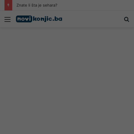
Znate li šta je sehara?
Meni
Pr