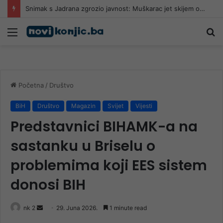
Snimak s Jadrana zgrozio javnost: Muškarac jet skijem ometao avione koji su gasili požar
Meni
Pr
Početna
/
Društvo
BiH
Društvo
Magazin
Svijet
Vijesti
Predstavnici BIHAMK-a na
sastanku u Briselu o
problemima koji EES sistem
donosi BIH
Send
nk 2
29. Juna 2026.
1 minute read
an