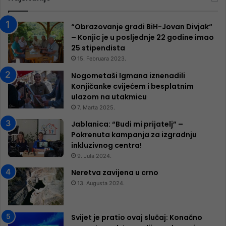
“Obrazovanje gradi BiH-Jovan Divjak“
– Konjic je u posljednje 22 godine imao
25 ​​stipendista
15. Februara 2023.
Nogometaši Igmana iznenadili
Konjičanke cvijećem i besplatnim
ulazom na utakmicu
7. Marta 2025.
Jablanica: “Budi mi prijatelj” –
Pokrenuta kampanja za izgradnju
inkluzivnog centra!
9. Jula 2024.
Neretva zavijena u crno
13. Augusta 2024.
Svijet je pratio ovaj slučaj: Konačno