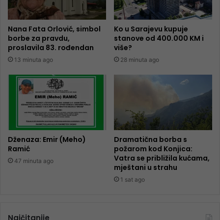
Nana Fata Orlović, simbol
Ko u Sarajevu kupuje
borbe za pravdu,
stanove od 400.000 KM i
proslavila 83. rođendan
više?
13 minuta ago
28 minuta ago
Dženaza: Emir (Meho)
Dramatična borba s
Ramić
požarom kod Konjica:
Vatra se približila kućama,
47 minuta ago
mještani u strahu
1 sat ago
Najčitanije