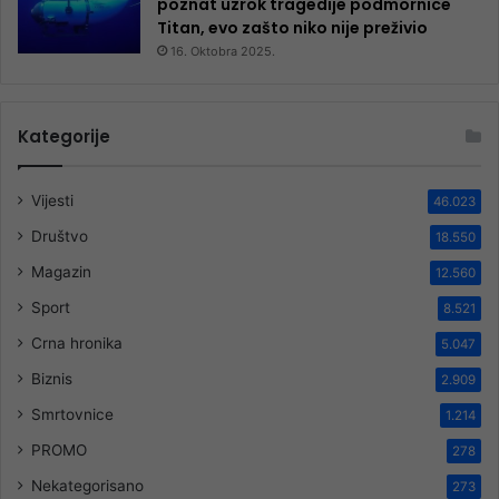
poznat uzrok tragedije podmornice
Titan, evo zašto niko nije preživio
16. Oktobra 2025.
Kategorije
Vijesti
46.023
Društvo
18.550
Magazin
12.560
Sport
8.521
Crna hronika
5.047
Biznis
2.909
Smrtovnice
1.214
PROMO
278
Nekategorisano
273