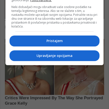
geolociranju.
Popis partnera.
Neki dobavljači mogu obrađivati vaše osobne podatke na
temelju legitimnog interesa. Ako se ne slažete s tim, u
nastavku možete upravljati svojim opcijama. Potražite vezu pri
dnu ove stranice ili na izborniku web-lokacije za upravljanje
pristankom ili povlačenje pristanka u postavkama privatnosti i
kolačića.
Pristajem
Upravljanje opcijama