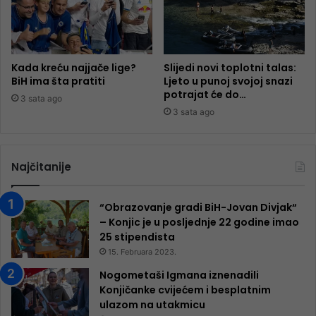
Kada kreću najjače lige?
Slijedi novi toplotni talas:
BiH ima šta pratiti
Ljeto u punoj svojoj snazi
potrajat će do…
3 sata ago
3 sata ago
Najčitanije
“Obrazovanje gradi BiH-Jovan Divjak“
– Konjic je u posljednje 22 godine imao
25 ​​stipendista
15. Februara 2023.
Nogometaši Igmana iznenadili
Konjičanke cvijećem i besplatnim
ulazom na utakmicu