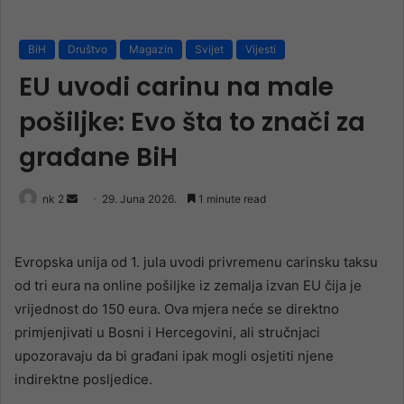
BiH
Društvo
Magazin
Svijet
Vijesti
EU uvodi carinu na male
pošiljke: Evo šta to znači za
građane BiH
Send
nk 2
29. Juna 2026.
1 minute read
an
email
Evropska unija od 1. jula uvodi privremenu carinsku taksu
od tri eura na online pošiljke iz zemalja izvan EU čija je
vrijednost do 150 eura. Ova mjera neće se direktno
primjenjivati u Bosni i Hercegovini, ali stručnjaci
upozoravaju da bi građani ipak mogli osjetiti njene
indirektne posljedice.