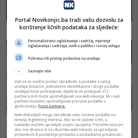
Portal Novikonjic.ba traži vašu dozvolu za
korištenje ličnih podataka za sljedeće:
Personalizirano oglašavanje i sadržaj, mjerenje
oglašavanja i sadržaja, uvidi u publiku i razvoj usluga
Pohrana i/ili pristup podacima na uređaju
Saznajte više
Vaši će se osobni podaci obrađivati, a podatke s vašeg
uređaja (kolačiće, jedinstvene identifikatore i druge podatke
uređaja) može pohranjivati, dijeliti te im pristupati 212
partnera ili ih može upotrebljavati ova web-lokacija. Mi i naši
partneri možemo upotrebljavati precizne podatke o
geolociranju.
Popis partnera.
Neki dobavljači mogu obrađivati vaše osobne podatke na
temelju legitimnog interesa. Ako se ne slažete s tim, u
nastavku možete upravljati svojim opcijama. Potražite vezu pri
dnu ove stranice ili na izborniku web-lokacije za upravljanje
pristankom ili povlačenje pristanka u postavkama privatnosti i