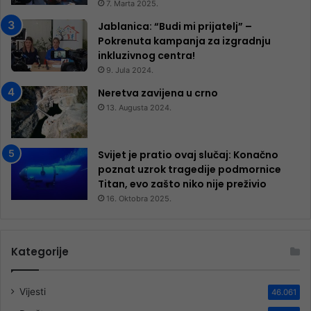
7. Marta 2025.
Jablanica: “Budi mi prijatelj” –
Pokrenuta kampanja za izgradnju
inkluzivnog centra!
9. Jula 2024.
Neretva zavijena u crno
13. Augusta 2024.
Svijet je pratio ovaj slučaj: Konačno
poznat uzrok tragedije podmornice
Titan, evo zašto niko nije preživio
16. Oktobra 2025.
Kategorije
Vijesti
46.061