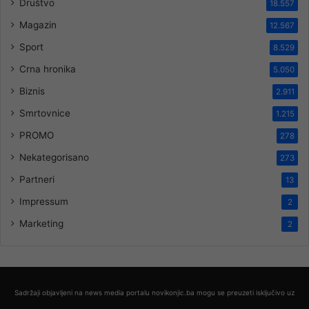
Društvo
18.557
Magazin
12.567
Sport
8.529
Crna hronika
5.050
Biznis
2.911
Smrtovnice
1.215
PROMO
278
Nekategorisano
273
Partneri
13
Impressum
2
Marketing
2
Sadržaji objavljeni na news media portalu novikonjic.ba mogu se preuzeti isključivo uz