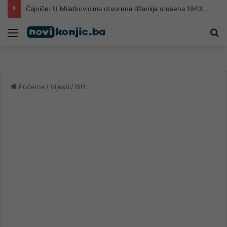
Čajniče: U Milatkovićima otvorena džamija srušena 1943. godine
Meni
Pr
Početna
/
Vijesti
/
BiH