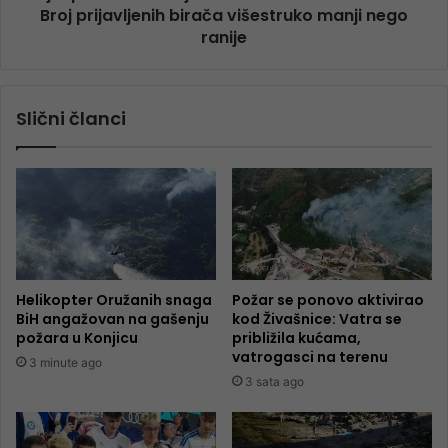
Broj prijavljenih birača višestruko manji nego
ranije
Slični članci
Helikopter Oružanih snaga
Požar se ponovo aktivirao
BiH angažovan na gašenju
kod Živašnice: Vatra se
požara u Konjicu
približila kućama,
vatrogasci na terenu
3 minute ago
3 sata ago