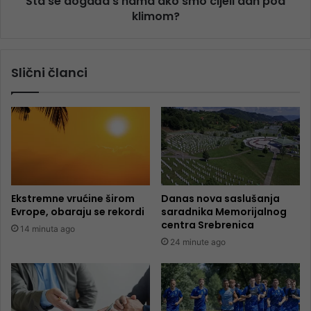
Šta se događa s nama ako smo cijeli dan pod
klimom?
Slični članci
Ekstremne vrućine širom
Danas nova saslušanja
Evrope, obaraju se rekordi
saradnika Memorijalnog
centra Srebrenica
14 minuta ago
24 minute ago