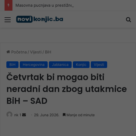
Masovna pucnjava u prestižnoj srednjoj školi na Tajlandu: Učenik (14) ubio najmanje šest osoba
Meni
Pr
Početna
/
Vijesti
/
BiH
BiH
Hercegovina
Jablanica
Konjic
Vijesti
Četvrtak bi mogao biti
neradni dan zbog utakmice
BiH – SAD
Send
nk 1
29. Juna 2026.
Manje od minute
an
email