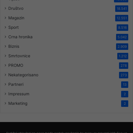
Društvo
18.541
Magazin
12.551
Sport
8.516
Crna hronika
5.042
Biznis
2.909
Smrtovnice
1.212
PROMO
278
Nekategorisano
273
Partneri
13
Impressum
2
Marketing
2