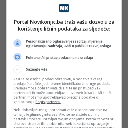
Portal Novikonjic.ba traži vašu dozvolu za
korištenje ličnih podataka za sljedeće:
Personalizirano oglašavanje i sadržaj, mjerenje
oglašavanja i sadržaja, uvidi u publiku i razvoj usluga
Pohrana i/ili pristup podacima na uređaju
Saznajte više
Vaši će se osobni podaci obrađivati, a podatke s vašeg
uređaja (kolačiće, jedinstvene identifikatore i druge podatke
uređaja) može pohranjivati, dijeliti te im pristupati 212
partnera ili ih može upotrebljavati ova web-lokacija. Mi i naši
partneri možemo upotrebljavati precizne podatke o
geolociranju.
Popis partnera.
Neki dobavljači mogu obrađivati vaše osobne podatke na
temelju legitimnog interesa. Ako se ne slažete s tim, u
nastavku možete upravljati svojim opcijama. Potražite vezu pri
dnu ove stranice ili na izborniku web-lokacije za upravljanje