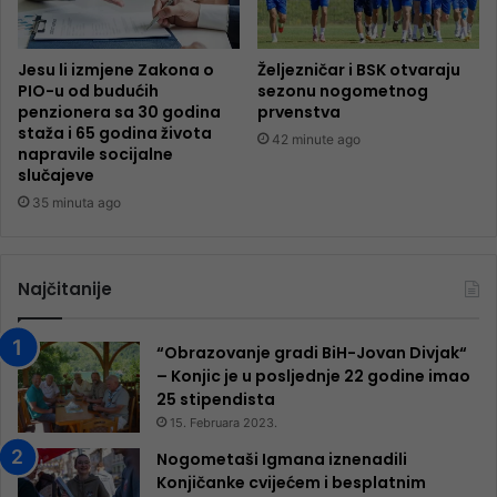
Jesu li izmjene Zakona o
Željezničar i BSK otvaraju
PIO-u od budućih
sezonu nogometnog
penzionera sa 30 godina
prvenstva
staža i 65 godina života
42 minute ago
napravile socijalne
slučajeve
35 minuta ago
Najčitanije
“Obrazovanje gradi BiH-Jovan Divjak“
– Konjic je u posljednje 22 godine imao
25 ​​stipendista
15. Februara 2023.
Nogometaši Igmana iznenadili
Konjičanke cvijećem i besplatnim