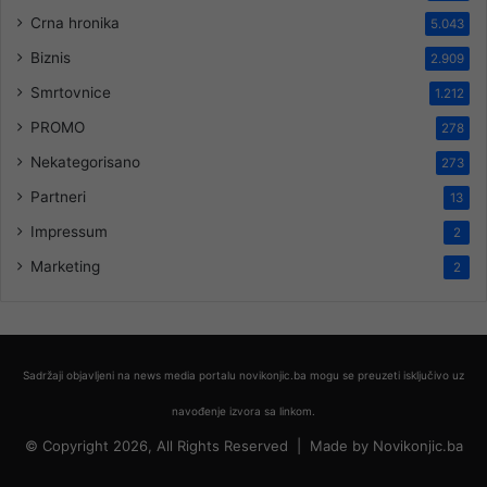
Crna hronika
5.043
Biznis
2.909
Smrtovnice
1.212
PROMO
278
Nekategorisano
273
Partneri
13
Impressum
2
Marketing
2
Sadržaji objavljeni na news media portalu novikonjic.ba mogu se preuzeti isključivo uz
navođenje izvora sa linkom.
© Copyright 2026, All Rights Reserved |
Made by
Novikonjic.ba