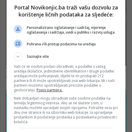
Portal Novikonjic.ba traži vašu dozvolu za
korištenje ličnih podataka za sljedeće:
Personalizirano oglašavanje i sadržaj, mjerenje
oglašavanja i sadržaja, uvidi u publiku i razvoj usluga
Pohrana i/ili pristup podacima na uređaju
Saznajte više
Vaši će se osobni podaci obrađivati, a podatke s vašeg
uređaja (kolačiće, jedinstvene identifikatore i druge podatke
uređaja) može pohranjivati, dijeliti te im pristupati 212
partnera ili ih može upotrebljavati ova web-lokacija. Mi i naši
partneri možemo upotrebljavati precizne podatke o
geolociranju.
Popis partnera.
Neki dobavljači mogu obrađivati vaše osobne podatke na
temelju legitimnog interesa. Ako se ne slažete s tim, u
nastavku možete upravljati svojim opcijama. Potražite vezu pri
dnu ove stranice ili na izborniku web-lokacije za upravljanje
pristankom ili povlačenje pristanka u postavkama privatnosti i
kolačića.