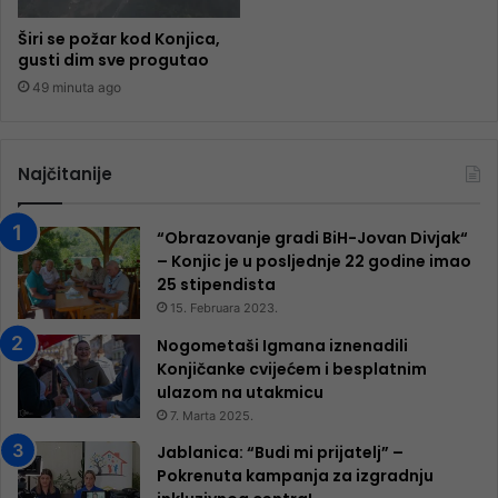
Širi se požar kod Konjica,
gusti dim sve progutao
49 minuta ago
Najčitanije
“Obrazovanje gradi BiH-Jovan Divjak“
– Konjic je u posljednje 22 godine imao
25 ​​stipendista
15. Februara 2023.
Nogometaši Igmana iznenadili
Konjičanke cvijećem i besplatnim
ulazom na utakmicu
7. Marta 2025.
Jablanica: “Budi mi prijatelj” –
Pokrenuta kampanja za izgradnju