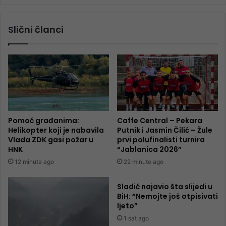
Slični članci
Pomoć građanima:
Caffe Central – Pekara
Helikopter koji je nabavila
Putnik i Jasmin Čilić – Žule
Vlada ZDK gasi požar u
prvi polufinalisti turnira
HNK
“Jablanica 2026”
12 minuta ago
22 minute ago
Sladić najavio šta slijedi u
BiH: “Nemojte još otpisivati
ljeto”
1 sat ago