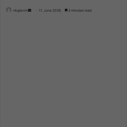
Send
nkglavni
11. Juna 2026.
2 minutes read
an
email