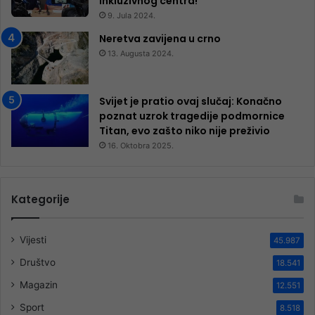
inkluzivnog centra!
9. Jula 2024.
Neretva zavijena u crno
13. Augusta 2024.
Svijet je pratio ovaj slučaj: Konačno
poznat uzrok tragedije podmornice
Titan, evo zašto niko nije preživio
16. Oktobra 2025.
Kategorije
Vijesti
45.987
Društvo
18.541
Magazin
12.551
Sport
8.518