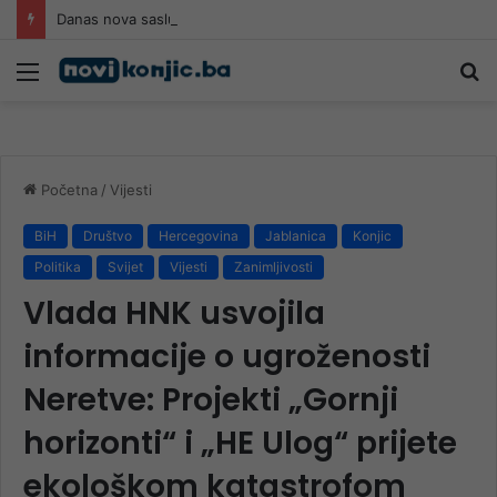
Danas nova saslušanja saradnika Memorijalnog centra Srebrenica
Meni
Pr
Početna
/
Vijesti
BiH
Društvo
Hercegovina
Jablanica
Konjic
Politika
Svijet
Vijesti
Zanimljivosti
Vlada HNK usvojila
informacije o ugroženosti
Neretve: Projekti „Gornji
horizonti“ i „HE Ulog“ prijete
ekološkom katastrofom