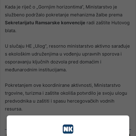
Kada je riječ o „Gornjim horizontima“, Ministarstvo je
službeno podržalo pokretanje mehanizma žalbe prema
Sekretarijatu Ramsarske konvencije
radi zaštite Hutovog
blata.
U slučaju HE „Ulog“, resorno ministarstvo aktivno sarađuje
s ekološkim udruženjima u vođenju upravnih sporova i
osporavanju ključnih dozvola pred domaćim i
međunarodnim institucijama.
Pokretanjem ove koordinirane aktivnosti, Ministarstvo
trgovine, turizma i zaštite okoliša potvrdilo je svoju ulogu
predvodnika u zaštiti i spasu hercegovačkih vodnih
resursa.