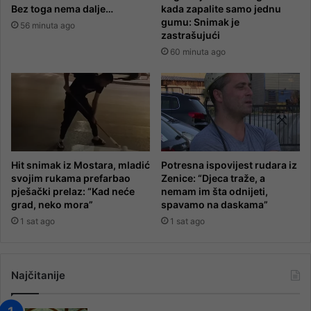
Bez toga nema dalje…
kada zapalite samo jednu
gumu: Snimak je
56 minuta ago
zastrašujući
60 minuta ago
Hit snimak iz Mostara, mladić
Potresna ispovijest rudara iz
svojim rukama prefarbao
Zenice: “Djeca traže, a
pješački prelaz: “Kad neće
nemam im šta odnijeti,
grad, neko mora”
spavamo na daskama”
1 sat ago
1 sat ago
Najčitanije