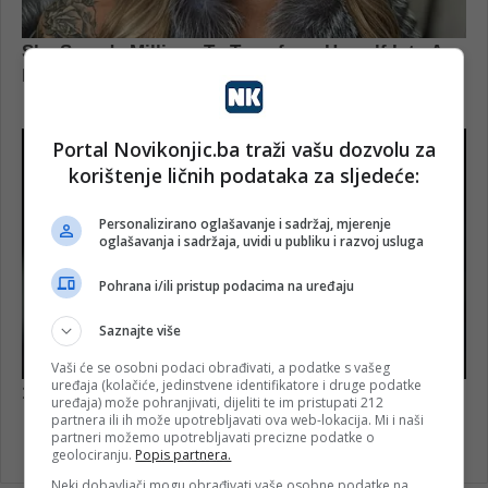
Portal Novikonjic.ba traži vašu dozvolu za
korištenje ličnih podataka za sljedeće:
Personalizirano oglašavanje i sadržaj, mjerenje
oglašavanja i sadržaja, uvidi u publiku i razvoj usluga
Pohrana i/ili pristup podacima na uređaju
Saznajte više
Vaši će se osobni podaci obrađivati, a podatke s vašeg
uređaja (kolačiće, jedinstvene identifikatore i druge podatke
uređaja) može pohranjivati, dijeliti te im pristupati 212
partnera ili ih može upotrebljavati ova web-lokacija. Mi i naši
partneri možemo upotrebljavati precizne podatke o
geolociranju.
Popis partnera.
Neki dobavljači mogu obrađivati vaše osobne podatke na