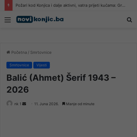
Požari kod Konjica i dalje aktivni, vatra prijeti kućama: Građani uznemireni, gašenje se nastavlja tokom noći
Meni
Pr
Početna
/
Smrtovnice
Smrtovnice
Vijesti
Balić (Ahmet) Šerif 1943 –
2026
Send
nk 1
11. Juna 2026.
Manje od minute
an
email