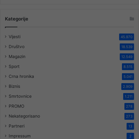
Kategorije
Vijesti
45.970
Društvo
18.539
Magazin
12.549
Sport
8.515
Crna hronika
5.041
Biznis
2.909
Smrtovnice
1.211
PROMO
278
Nekategorisano
273
Partneri
13
Impressum
2