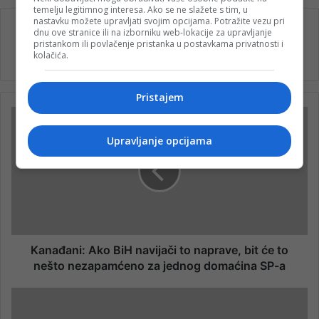
temelju legitimnog interesa. Ako se ne slažete s tim, u
nastavku možete upravljati svojim opcijama. Potražite vezu pri
dnu ove stranice ili na izborniku web-lokacije za upravljanje
pristankom ili povlačenje pristanka u postavkama privatnosti i
nk 1
kolačića.
Pristajem
Upravljanje opcijama
Kanađani: Ako BiH navijači to naprave, bit će to
nešto nezapamćeno za jednog domaćina SP-a