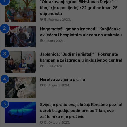
“Obrazovanje gradi BiH-Jovan Divjak“ –
Konjic je u posljednje 22 godine imao 25 ​​
stipendista
15. Februara 2023.
Nogometaši Igmana iznenadili Konjičanke
cvijećem i besplatnim ulazom na utakmicu
7. Marta 2025.
Jablanica: “Budi mi prijatelj” – Pokrenuta
kampanja za izgradnju inkluzivnog centra!
9. Jula 2024.
Neretva zavijena u crno
13. Augusta 2024.
Svijet je pratio ovaj slučaj: Konačno poznat
uzrok tragedije podmornice Titan, evo
zašto niko nije preživio
16. Oktobra 2025.