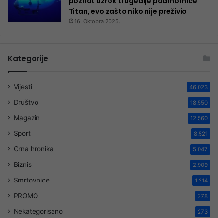
poznat uzrok tragedije podmornice
Titan, evo zašto niko nije preživio
16. Oktobra 2025.
Kategorije
Vijesti
46.023
Društvo
18.550
Magazin
12.560
Sport
8.521
Crna hronika
5.047
Biznis
2.909
Smrtovnice
1.214
PROMO
278
Nekategorisano
273