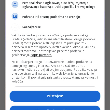
Personalizirano oglašavanje i sadržaj, mjerenje
oglašavanja i sadržaja, uvidi u publiku i razvoj usluga
Pohrana i/ili pristup podacima na uređaju
Saznajte više
Vaši će se osobni podaci obrađivati, a podatke s vašeg
uređaja (kolačiće, jedinstvene identifikatore i druge podatke
uređaja) može pohranjivati, dijeliti te im pristupati 212
partnera ili ih može upotrebljavati ova web-lokacija. Mi i naši
partneri možemo upotrebljavati precizne podatke o
geolociranju.
Popis partnera.
Neki dobavljači mogu obrađivati vaše osobne podatke na
temelju legitimnog interesa. Ako se ne slažete s tim, u
nastavku možete upravljati svojim opcijama. Potražite vezu pri
dnu ove stranice ili na izborniku web-lokacije za upravljanje
pristankom ili povlačenje pristanka u postavkama privatnosti i
kolačića.
Pristajem