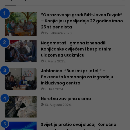
“Obrazovanje gradi BiH-Jovan Divjak“
– Konjic je u posljednje 22 godine imao
25 ​​stipendista
15. Februara 2023.
Nogometaši Igmana iznenadili
Konjičanke cvijećem i besplatnim
ulazom na utakmicu
7. Marta 2025.
Jablanica: “Budi mi prijatelj” –
Pokrenuta kampanja za izgradnju
inkluzivnog centra!
9. Jula 2024.
Neretva zavijena u crno
13. Augusta 2024.
Svijet je pratio ovaj slučaj: Konačno