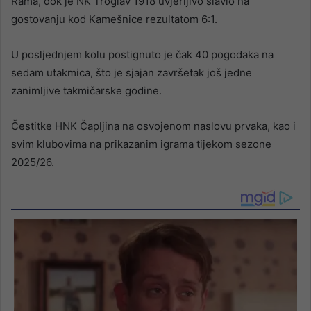
Rama, dok je NK Troglav 1918 uvjerljivo slavio na
gostovanju kod Kamešnice rezultatom 6:1.
U posljednjem kolu postignuto je čak 40 pogodaka na
sedam utakmica, što je sjajan završetak još jedne
zanimljive takmičarske godine.
Čestitke HNK Čapljina na osvojenom naslovu prvaka, kao i
svim klubovima na prikazanim igrama tijekom sezone
2025/26.