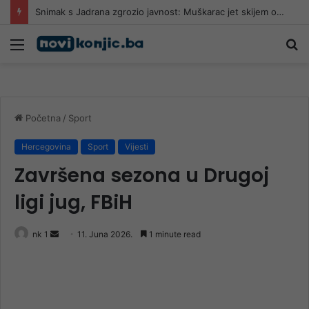
Snimak s Jadrana zgrozio javnost: Muškarac jet skijem ometao avione koji su gasili požar
Meni
Pr
Početna
/
Sport
Hercegovina
Sport
Vijesti
Završena sezona u Drugoj
ligi jug, FBiH
Send
nk 1
11. Juna 2026.
1 minute read
an
email