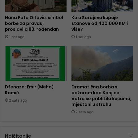
Nana Fata Orlović, simbol
Ko u Sarajevu kupuje
borbe za pravdu,
stanove od 400.000 KM i
proslavila 83. rođendan
više?
1 sat ago
1 sat ago
Dženaza: Emir (Meho)
Dramatična borba s
Ramić
požarom kod Konjica:
Vatra se približila kućama,
2 sata ago
mještani u strahu
2 sata ago
Najčitanije