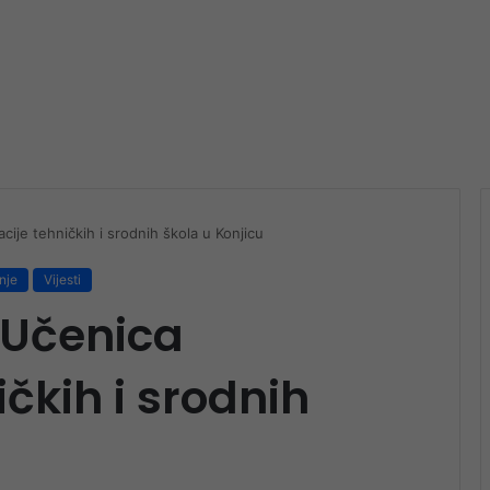
ije tehničkih i srodnih škola u Konjicu
nje
Vijesti
 Učenica
čkih i srodnih