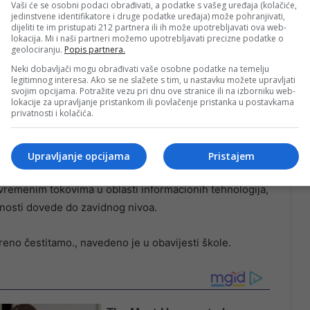
Vaši će se osobni podaci obrađivati, a podatke s vašeg uređaja (kolačiće,
jedinstvene identifikatore i druge podatke uređaja) može pohranjivati,
dijeliti te im pristupati 212 partnera ili ih može upotrebljavati ova web-
lokacija. Mi i naši partneri možemo upotrebljavati precizne podatke o
geolociranju.
Popis partnera.
Neki dobavljači mogu obrađivati vaše osobne podatke na temelju
legitimnog interesa. Ako se ne slažete s tim, u nastavku možete upravljati
svojim opcijama. Potražite vezu pri dnu ove stranice ili na izborniku web-
lokacije za upravljanje pristankom ili povlačenje pristanka u postavkama
privatnosti i kolačića.
Upravljanje opcijama
Pristajem
remenim tokovima u oblasti informacionih tehnologija,
sobnosti dovede do zavidnog nivoa.
reno čestitamo., navedeno je u obavijesti škole.