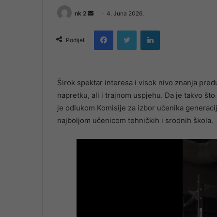
Send
nk 2
4. Juna 2026.
an
Facebook
Twitter
LinkedIn
email
Podijeli
Širok spektar interesa i visok nivo znanja pred
napretku, ali i trajnom uspjehu. Da je takvo št
je odlukom Komisije za izbor učenika generaci
najboljom učenicom tehničkih i srodnih škola.