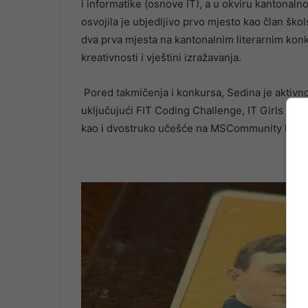
i informatike (osnove IT), a u okviru kantonal
osvojila je ubjedljivo prvo mjesto kao član ško
dva prva mjesta na kantonalnim literarnim kon
kreativnosti i vještini izražavanja.
Pored takmičenja i konkursa, Sedina je aktivn
uključujući FIT Coding Challenge, IT Girls Ho
kao i dvostruko učešće na MSCommunity konfe