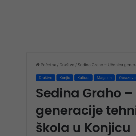
Početna
/
Društvo
/
Sedina Graho – Učenica generac
Društvo
Konjic
Kultura
Magazin
Obrazova
Sedina Graho –
generacije tehni
škola u Konjicu