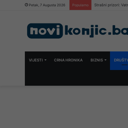
Strašni prizori: Va
Petak, 7 Augusta 2026
Popularno
VIJESTI
CRNA HRONIKA
BIZNIS
DRUŠT