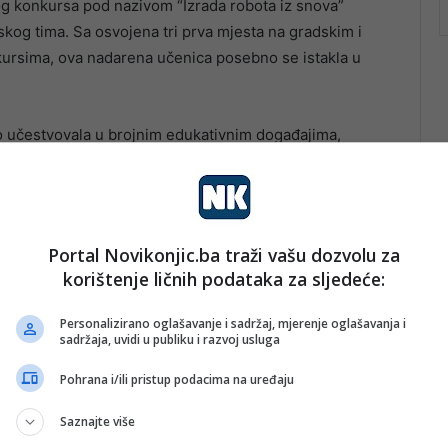
nog konkursa pod nazivom “Izrada robota iz snova”
lskog tima. Sa osvojena tri prva mjesta na gradskim i
kursima, ova nadarena učenica posebno se istakla u
o učestvovala u brojnim edukativnim događajima,
ur of Code, naučno-popularni skup „Volim matematiku“,
renciji.
Portal Novikonjic.ba traži vašu dozvolu za
korištenje ličnih podataka za sljedeće:
Personalizirano oglašavanje i sadržaj, mjerenje oglašavanja i
sadržaja, uvidi u publiku i razvoj usluga
Pohrana i/ili pristup podacima na uređaju
Saznajte više