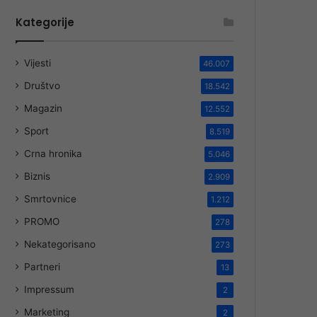
Kategorije
Vijesti
46.007
Društvo
18.542
Magazin
12.552
Sport
8.519
Crna hronika
5.046
Biznis
2.909
Smrtovnice
1.212
PROMO
278
Nekategorisano
273
Partneri
13
Impressum
2
Marketing
2