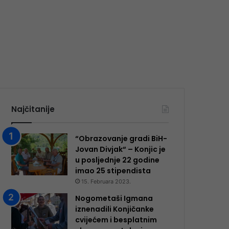
Najčitanije
“Obrazovanje gradi BiH-
Jovan Divjak“ – Konjic je
u posljednje 22 godine
imao 25 ​​stipendista
15. Februara 2023.
Nogometaši Igmana
iznenadili Konjičanke
cvijećem i besplatnim