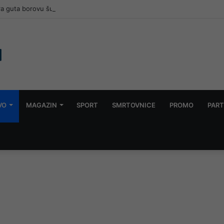
tra guta borovu šumu iznad Konjica
VO
MAGAZIN
SPORT
SMRTOVNICE
PROMO
PART