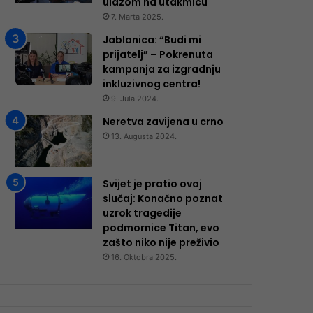
ulazom na utakmicu
7. Marta 2025.
Jablanica: “Budi mi
prijatelj” – Pokrenuta
kampanja za izgradnju
inkluzivnog centra!
9. Jula 2024.
Neretva zavijena u crno
13. Augusta 2024.
Svijet je pratio ovaj
slučaj: Konačno poznat
uzrok tragedije
podmornice Titan, evo
zašto niko nije preživio
16. Oktobra 2025.