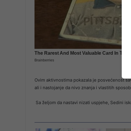
Ovim aktivnostima pokazala je posvećenost sav
ali i nastojanje da nivo znanja i vlastitih spo
Sa željom da nastavi nizati uspjehe, Sedini isk