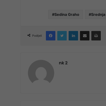
Sedina Graho
Srednja 
Facebook
Twitter
LinkedIn
Share via Email
Pri
Podijeli
nk 2