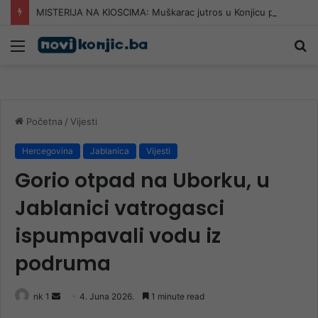
MISTERIJA NA KIOSCIMA: Muškarac jutros u Konjicu pokupovao sve primjerke “Dnevnog avaza”
Meni
Pr
Početna
/
Vijesti
Hercegovina
Jablanica
Vijesti
Gorio otpad na Uborku, u
Jablanici vatrogasci
ispumpavali vodu iz
podruma
Send
nk 1
4. Juna 2026.
1 minute read
an