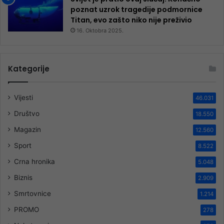
poznat uzrok tragedije podmornice
Titan, evo zašto niko nije preživio
16. Oktobra 2025.
Kategorije
Vijesti
46.031
Društvo
18.550
Magazin
12.560
Sport
8.522
Crna hronika
5.048
Biznis
2.909
Smrtovnice
1.214
PROMO
278