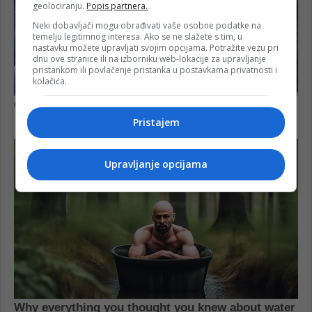
geolociranju.
Popis partnera.
Neki dobavljači mogu obrađivati vaše osobne podatke na
temelju legitimnog interesa. Ako se ne slažete s tim, u
nastavku možete upravljati svojim opcijama. Potražite vezu pri
dnu ove stranice ili na izborniku web-lokacije za upravljanje
pristankom ili povlačenje pristanka u postavkama privatnosti i
kolačića.
Pristajem
Upravljanje opcijama