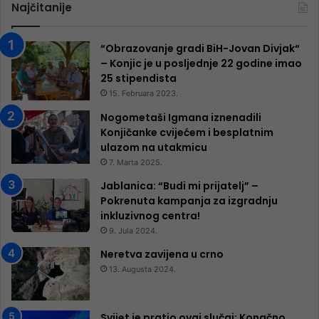
Najčitanije
“Obrazovanje gradi BiH-Jovan Divjak“
– Konjic je u posljednje 22 godine imao
25 ​​stipendista
15. Februara 2023.
Nogometaši Igmana iznenadili
Konjičanke cvijećem i besplatnim
ulazom na utakmicu
7. Marta 2025.
Jablanica: “Budi mi prijatelj” –
Pokrenuta kampanja za izgradnju
inkluzivnog centra!
9. Jula 2024.
Neretva zavijena u crno
13. Augusta 2024.
Svijet je pratio ovaj slučaj: Konačno