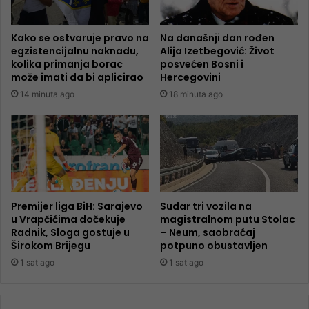
Kako se ostvaruje pravo na
Na današnji dan rođen
egzistencijalnu naknadu,
Alija Izetbegović: Život
kolika primanja borac
posvećen Bosni i
može imati da bi aplicirao
Hercegovini
14 minuta ago
18 minuta ago
Premijer liga BiH: Sarajevo
Sudar tri vozila na
u Vrapčićima dočekuje
magistralnom putu Stolac
Radnik, Sloga gostuje u
– Neum, saobraćaj
Širokom Brijegu
potpuno obustavljen
1 sat ago
1 sat ago