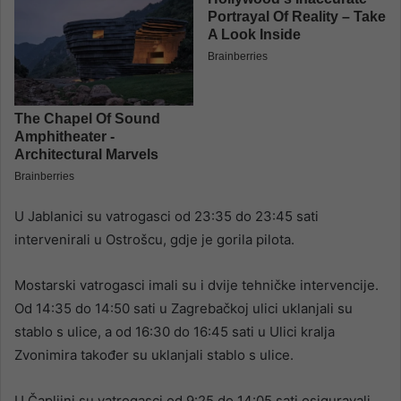
U Jablanici su vatrogasci od 23:35 do 23:45 sati
intervenirali u Ostrošcu, gdje je gorila pilota.
Mostarski vatrogasci imali su i dvije tehničke intervencije.
Od 14:35 do 14:50 sati u Zagrebačkoj ulici uklanjali su
stablo s ulice, a od 16:30 do 16:45 sati u Ulici kralja
Zvonimira također su uklanjali stablo s ulice.
U Čapljini su vatrogasci od 9:25 do 14:05 sati osiguravali