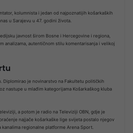
ator, kolumnista i jedan od najpoznatijih košarkaških
as u Sarajevu u 47. godini života.
medijsku javnost širom Bosne i Hercegovine i regiona,
im analizama, autentičnom stilu komentarisanja i velikoj
rtu
. Diplomirao je novinarstvo na Fakultetu političkih
 kroz nastupe u mlađim kategorijama Košarkaškog kluba
eviziji, a potom je radio na Televiziji OBN, gdje je
raćenje najjače košarkaške lige svijeta postalo njegov
i na kanalima regionalne platforme Arena Sport.