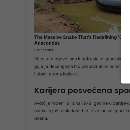
Vijest o njegovoj smrti potresla je sportsku i 
gdje je decenijama bio prepoznatljiv po stručn
ljubavi prema košarci.
Karijera posvećena spo
Avdić je rođen 19. juna 1979. godine u Sarajevu
nauka, a još u mladosti bio je vezan za sport
Bosna.