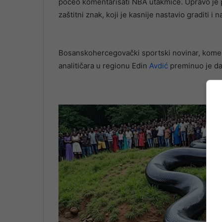
počeo komentarisati NBA utakmice. Upravo je p
zaštitni znak, koji je kasnije nastavio graditi 
Bosanskohercegovački sportski novinar, koment
analitičara u regionu Edin
Avdić
preminuo je dan