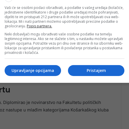
Vaši će se osobni podaci obrađivati, a podatke s vašeg uređaja (kolačiće,
jedinstvene identifikatore i druge podatke uređaja) može pohranjivati,
dijeliti te im pristupati 212 partnera ili ih može upotrebljavati ova web-
lokacija. Mi i naši partneri možemo upotrebljavati precizne podatke o
geolociranju.
Popis partnera.
Neki dobavljači mogu obrađivati vaše osobne podatke na temelju
legitimnog interesa. Ako se ne slažete s tim, u nastavku možete upravljati
svojim opcijama. Potražite vezu pri dnu ove stranice ili na izborniku web-
lokacije za upravljanje pristankom ili povlačenje pristanka u postavkama
privatnosti i kolačića.
medijsku javnost širom Bosne i Hercegovine i regiona,
im analizama, autentičnom stilu komentarisanja i velikoj
Upravljanje opcijama
Pristajem
rtu
. Diplomirao je novinarstvo na Fakultetu političkih
 kroz nastupe u mlađim kategorijama Košarkaškog kluba