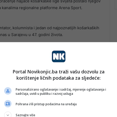
raćenje najjače košarkaške lige svijeta postalo njegov
i na kanalima regionalne platforme Arena Sport.
ator, kolumnista i jedan od najpoznatijih košarkaških
as u Sarajevu u 47. godini života.
Portal Novikonjic.ba traži vašu dozvolu za
korištenje ličnih podataka za sljedeće:
Personalizirano oglašavanje i sadržaj, mjerenje oglašavanja i
sadržaja, uvidi u publiku i razvoj usluga
Pohrana i/ili pristup podacima na uređaju
Saznajte više