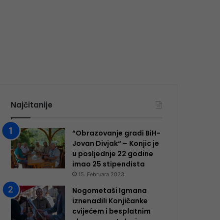
Najčitanije
“Obrazovanje gradi BiH-
Jovan Divjak“ – Konjic je
u posljednje 22 godine
imao 25 ​​stipendista
15. Februara 2023.
Nogometaši Igmana
iznenadili Konjičanke
cvijećem i besplatnim