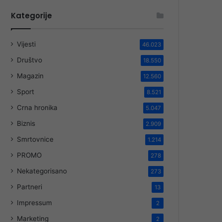
Kategorije
Vijesti
46.023
Društvo
18.550
Magazin
12.560
Sport
8.521
Crna hronika
5.047
Biznis
2.909
Smrtovnice
1.214
PROMO
278
Nekategorisano
273
Partneri
13
Impressum
2
Marketing
2