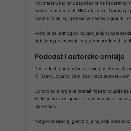
Novinarsku karijeru započeo je na Federalnoj tel
počeo komentarisati NBA utakmice. Upravo je p
zaštitni znak, koji je kasnije nastavio graditi 
Važio je za jednog od najcjenjenijih košarkaški
detaljnog poznavanja igre, neposrednosti i je
Podcast i autorske emisije
Posljednjih godina Avdić je bio posebno aktivan
Milošem Jovanovićem, kao i kroz autorsku emisi
Upravo su ti projekti postali mjesto okupljanja 
Avdić je kroz razgovore s gostima pokazivao sv
iskrenosti.
Njegov posljednji gost bio je najbolji bosansk