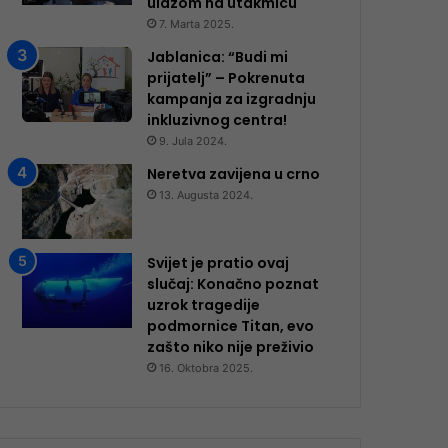
ulazom na utakmicu
7. Marta 2025.
Jablanica: “Budi mi
prijatelj” – Pokrenuta
kampanja za izgradnju
inkluzivnog centra!
9. Jula 2024.
Neretva zavijena u crno
13. Augusta 2024.
Svijet je pratio ovaj
slučaj: Konačno poznat
uzrok tragedije
podmornice Titan, evo
zašto niko nije preživio
16. Oktobra 2025.