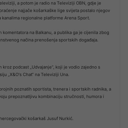
eviziji, a potom je radio na Televiziji OBN, gdje je
raćenje najjače košarkaške lige svijeta postalo njegov
i na kanalima regionalne platforme Arena Sport.
h komentatora na Balkanu, a publika ga je cijenila zbog
dinstvenog načina prenošenja sportskih događaja.
 kroz podcast „Udvajanje“, koji je vodio zajedno s
ju „X&O's Chat“ na Televiziji Una.
brojnih poznatih sportista, trenera i sportskih radnika, a
oju prepoznatljivu kombinaciju stručnosti, humora i
ohercegovački košarkaš Jusuf Nurkić.