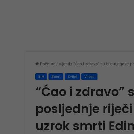
Početna
/
Vijesti
/
“Ćao i zdravo” su bile njegove po
BiH
Sport
Svijet
Vijesti
“Ćao i zdravo” 
posljednje riječ
uzrok smrti Edi