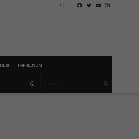
Facebook
Twitter
YouTube
Instagram
NERI
IMPRESSUM
Switch
Pretraži
skin