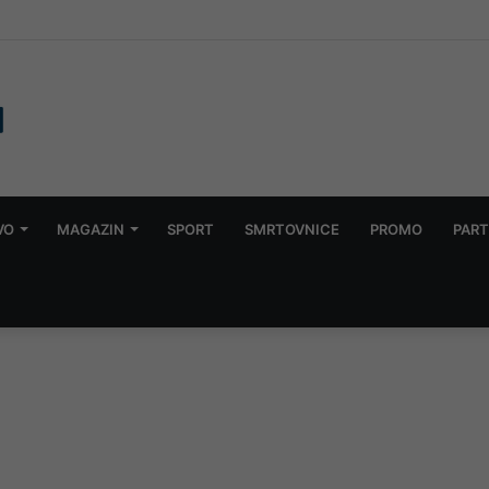
zgrozio javnost: Muškarac jet skijem ometao avione koji su gasili požar
VO
MAGAZIN
SPORT
SMRTOVNICE
PROMO
PART