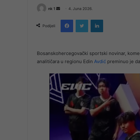
Send
nk 1
4. Juna 2026.
an
Facebook
Twitter
LinkedIn
email
Podijeli
Bosanskohercegovački sportski novinar, koment
analitičara u regionu Edin
Avdić
preminuo je dan