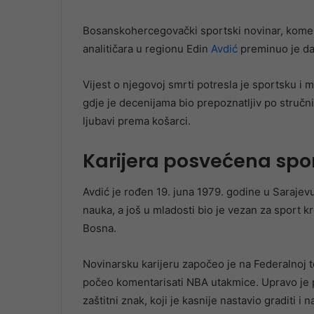
Bosanskohercegovački sportski novinar, koment
analitičara u regionu Edin
Avdić
preminuo je dan
Vijest o njegovoj smrti potresla je sportsku i 
gdje je decenijama bio prepoznatljiv po stručn
ljubavi prema košarci.
Karijera posvećena spo
Avdić je rođen 19. juna 1979. godine u Sarajevu
nauka, a još u mladosti bio je vezan za sport
Bosna.
Novinarsku karijeru započeo je na Federalnoj tel
počeo komentarisati NBA utakmice. Upravo je p
zaštitni znak, koji je kasnije nastavio graditi 