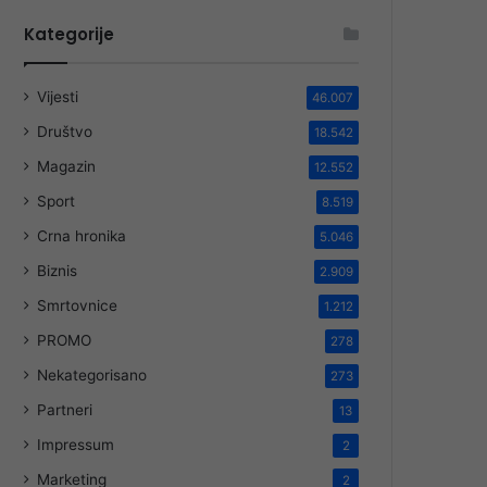
Kategorije
Vijesti
46.007
Društvo
18.542
Magazin
12.552
Sport
8.519
Crna hronika
5.046
Biznis
2.909
Smrtovnice
1.212
PROMO
278
Nekategorisano
273
Partneri
13
Impressum
2
Marketing
2