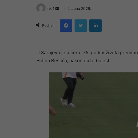
Send
nk 1
2. Juna 2026.
an
Facebook
Twitter
LinkedIn
email
Podijeli
U Sarajevu je jučer u 75. godini života premin
Halida Bešlića, nakon duže bolesti.