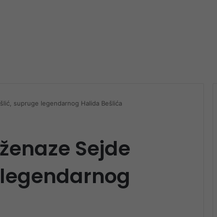
lić, supruge legendarnog Halida Bešlića
dženaze Sejde
e legendarnog