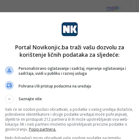
Portal Novikonjic.ba traži vašu dozvolu za
korištenje ličnih podataka za sljedeće:
Personalizirano oglašavanje i sadržaj, mjerenje oglašavanja i
sadržaja, uvidi u publiku i razvoj usluga
Pohrana i/ili pristup podacima na uređaju
Saznajte više
Vaši će se osobni podaci obrađivati, a podatke s vašeg uređaja (kolačiće,
jedinstvene identifikatore i druge podatke uređaja) može pohranjivati,
dijeliti te im pristupati 212 partnera ili ih može upotrebljavati ova web-
lokacija. Mi i naši partneri možemo upotrebljavati precizne podatke o
geolociranju.
Popis partnera.
Neki dobavljači mogu obrađivati vaše osobne podatke na temelju