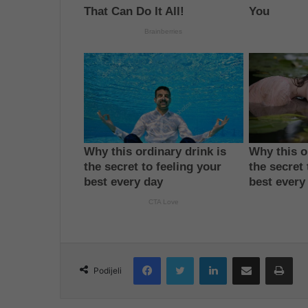
Facebook
Twitter
LinkedIn
Share via Email
Pri
Podijeli