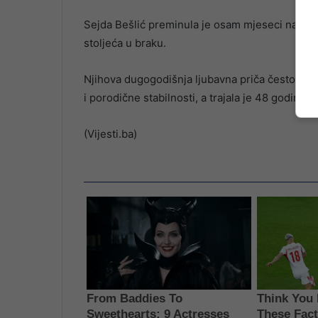
Sejda Bešlić preminula je osam mjeseci nakon 
stoljeća u braku.
Njihova dugogodišnja ljubavna priča često je 
i porodične stabilnosti, a trajala je 48 godina.
(Vijesti.ba)