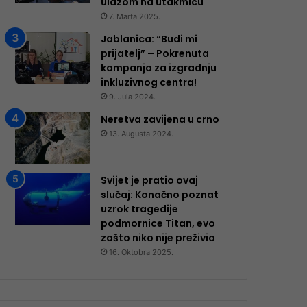
ulazom na utakmicu
7. Marta 2025.
Jablanica: “Budi mi
prijatelj” – Pokrenuta
kampanja za izgradnju
inkluzivnog centra!
9. Jula 2024.
Neretva zavijena u crno
13. Augusta 2024.
Svijet je pratio ovaj
slučaj: Konačno poznat
uzrok tragedije
podmornice Titan, evo
zašto niko nije preživio
16. Oktobra 2025.