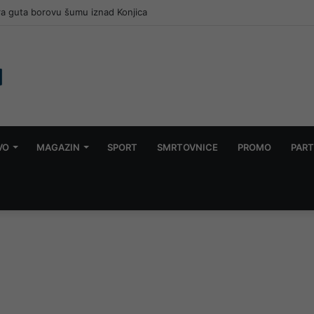
AUGUSTA, TRADICIONALNI MARŠ NA ČVRSNICU
VO
MAGAZIN
SPORT
SMRTOVNICE
PROMO
PART