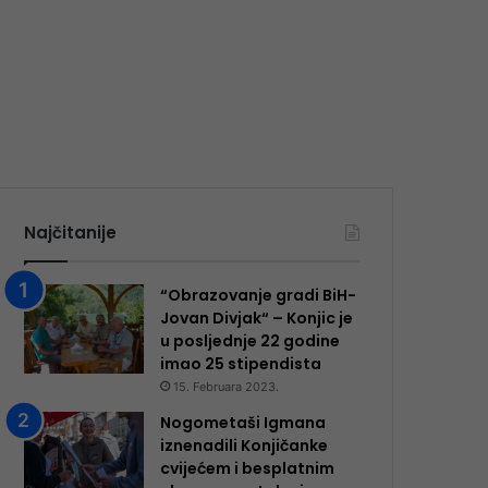
Najčitanije
“Obrazovanje gradi BiH-
Jovan Divjak“ – Konjic je
u posljednje 22 godine
imao 25 ​​stipendista
15. Februara 2023.
Nogometaši Igmana
iznenadili Konjičanke
cvijećem i besplatnim