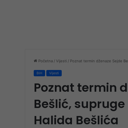
Početna
/
Vijesti
/
Poznat termin dženaze Sejde Beš
BiH
Vijesti
Poznat termin 
Bešlić, suprug
Halida Bešlića