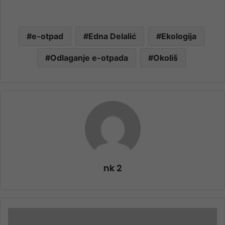
e-otpad
Edna Delalić
Ekologija
Odlaganje e-otpada
Okoliš
nk 2