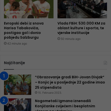
Evropski debi iz snova
Vlada FBiH: 530.000 KM za
Harisa Tabakovića,
oblast kulture i sporta, te
postigao gol i donio
vjerske institucije
pobjedu Salzburgu
50 minuta ago
42 minute ago
Najčitanije
“Obrazovanje gradi BiH-Jovan Divjak“
– Konjic je u posljednje 22 godine imao
25 ​​stipendista
15. Februara 2023.
Nogometaši Igmana iznenadili
Konjičanke cvijećem i besplatnim