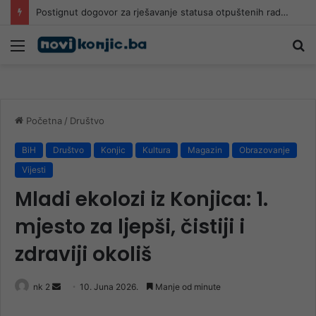
Postignut dogovor za rješavanje statusa otpuštenih radnika
Meni
Pr
Početna
/
Društvo
BiH
Društvo
Konjic
Kultura
Magazin
Obrazovanje
Vijesti
Mladi ekolozi iz Konjica: 1.
mjesto za ljepši, čistiji i
zdraviji okoliš
Send
nk 2
10. Juna 2026.
Manje od minute
an