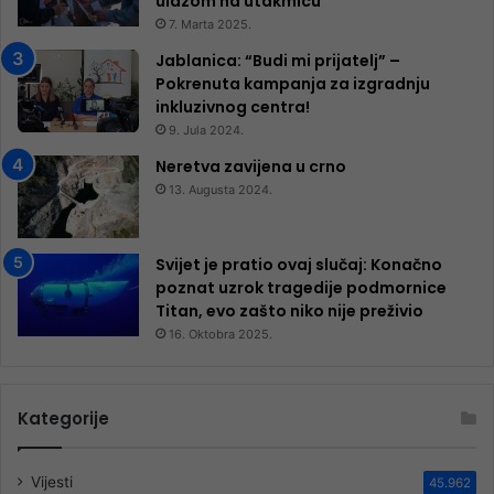
ulazom na utakmicu
7. Marta 2025.
Jablanica: “Budi mi prijatelj” –
Pokrenuta kampanja za izgradnju
inkluzivnog centra!
9. Jula 2024.
Neretva zavijena u crno
13. Augusta 2024.
Svijet je pratio ovaj slučaj: Konačno
poznat uzrok tragedije podmornice
Titan, evo zašto niko nije preživio
16. Oktobra 2025.
Kategorije
Vijesti
45.962