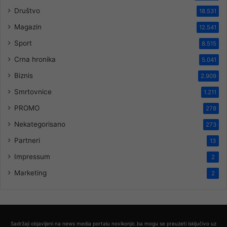
Društvo
18.531
Magazin
12.541
Sport
8.515
Crna hronika
5.041
Biznis
2.909
Smrtovnice
1.211
PROMO
278
Nekategorisano
273
Partneri
13
Impressum
2
Marketing
2
Sadržaji objavljeni na news media portalu novikonjic.ba mogu se preuzeti isključivo uz