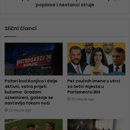
poplave i nestanci struje
Slični članci
Požari kod Konjica i dalje
Pet zvučnih imena u utrci
aktivni, vatra prijeti
za četiri mjesta u
kućama: Građani
Parlamentu BiH
uznemireni, gašenje se
32 minute ago
nastavlja tokom noći
22 minute ago