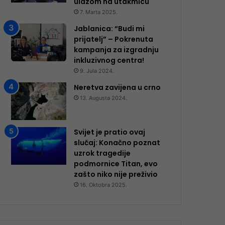
ulazom na utakmicu
7. Marta 2025.
Jablanica: “Budi mi
prijatelj” – Pokrenuta
kampanja za izgradnju
inkluzivnog centra!
9. Jula 2024.
Neretva zavijena u crno
13. Augusta 2024.
Svijet je pratio ovaj
slučaj: Konačno poznat
uzrok tragedije
podmornice Titan, evo
zašto niko nije preživio
16. Oktobra 2025.