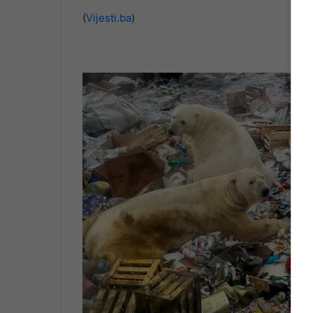
(
Vijesti.ba
)