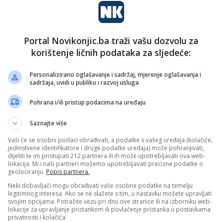
Portal Novikonjic.ba traži vašu dozvolu za
korištenje ličnih podataka za sljedeće:
Personalizirano oglašavanje i sadržaj, mjerenje oglašavanja i
sadržaja, uvidi u publiku i razvoj usluga
Pohrana i/ili pristup podacima na uređaju
Saznajte više
Vaši će se osobni podaci obrađivati, a podatke s vašeg uređaja (kolačiće,
jedinstvene identifikatore i druge podatke uređaja) može pohranjivati,
dijeliti te im pristupati 212 partnera ili ih može upotrebljavati ova web-
lokacija. Mi i naši partneri možemo upotrebljavati precizne podatke o
geolociranju.
Popis partnera.
Neki dobavljači mogu obrađivati vaše osobne podatke na temelju
legitimnog interesa. Ako se ne slažete s tim, u nastavku možete upravljati
svojim opcijama. Potražite vezu pri dnu ove stranice ili na izborniku web-
lokacije za upravljanje pristankom ili povlačenje pristanka u postavkama
privatnosti i kolačića.