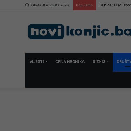
Čajniče: U Milatk
Subota, 8 Augusta 2026
Popularno
VIJESTI
CRNA HRONIKA
BIZNIS
DRUŠT