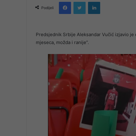
Facebook
Twitter
LinkedIn
email
Podijeli
Predsjednik Srbije Aleksandar Vučić izjavio je 
mjeseca, možda i ranije”.