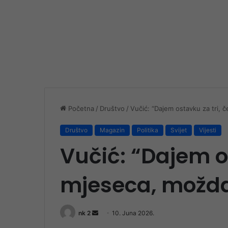
Početna
/
Društvo
/
Vučić: “Dajem ostavku za tri, če
Društvo
Magazin
Politika
Svijet
Vijesti
Vučić: “Dajem os
mjeseca, možda 
Send
nk 2
10. Juna 2026.
an