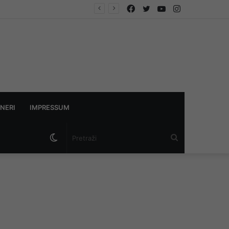
Facebook
Twitter
YouTube
Instagram
NERI
IMPRESSUM
Switch
Pretraži
skin