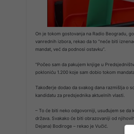
On je tokom gostovanja na Radio Beogradu, go
vanrednih izbora, rekao da to “neće biti iznena
mandat, već da podnosi ostavku”.
“Počeo sam da pakujem knjige u Predsjedništvu
pokloniću 1.200 koje sam dobio tokom mandata n
Takođerje dodao da svakog dana razmišlja o so
kandidatu za predsjednika aktuelnih vlasti.
– To će biti neko odgovorniji, usuđujem se da ka
država. Svakako će biti obrazovaniji od njihovi
Dejana) Bodiroge – rekao je Vučić.