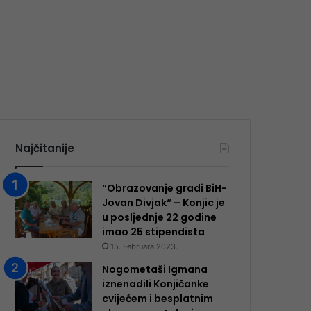
Najčitanije
“Obrazovanje gradi BiH-
Jovan Divjak“ – Konjic je
u posljednje 22 godine
imao 25 ​​stipendista
15. Februara 2023.
Nogometaši Igmana
iznenadili Konjičanke
cvijećem i besplatnim