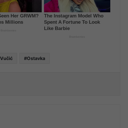
 Vučić
Ostavka
nt