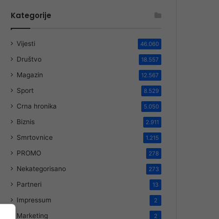
Kategorije
Vijesti
46.060
Društvo
18.557
Magazin
12.567
Sport
8.529
Crna hronika
5.050
Biznis
2.911
Smrtovnice
1.215
PROMO
278
Nekategorisano
273
Partneri
13
Impressum
2
Marketing
2