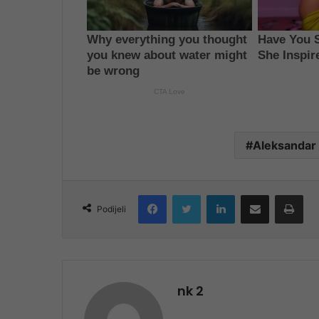
Aleksandar
Facebook
Twitter
LinkedIn
Share via Email
Pri
Podijeli
nk 2