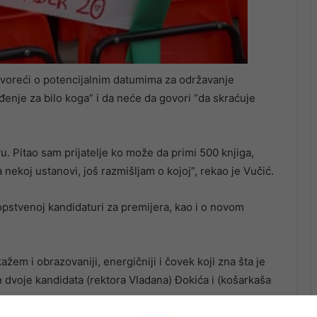
voreći o potencijalnim datumima za održavanje
đenje za bilo koga” i da neće da govori “da skraćuje
. Pitao sam prijatelje ko može da primi 500 knjiga,
ekoj ustanovi, još razmišljam o kojoj”, rekao je Vučić.
pstvenoj kandidaturi za premijera, kao i o novom
žem i obrazovaniji, energičniji i čovek koji zna šta je
h dvoje kandidata (rektora Vladana) Đokića i (košarkaša