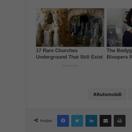
Automobili
Facebook
Twitter
LinkedIn
Share via Email
Pri
Podijeli