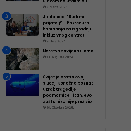
ulazom na utakmicu
7. Marta 2025.
Jablanica: “Budi mi
prijatelj” – Pokrenuta
kampanja za izgradnju
inkluzivnog centra!
9. Jula 2024.
Neretva zavijena u crno
13. Augusta 2024.
Svijet je pratio ovaj
slučaj: Konačno poznat
uzrok tragedije
podmornice Titan, evo
zašto niko nije preživio
16. Oktobra 2025.