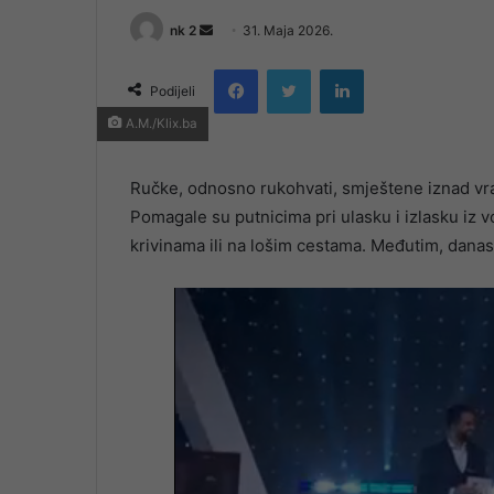
Send
nk 2
31. Maja 2026.
an
Facebook
Twitter
LinkedIn
email
Podijeli
A.M./Klix.ba
Ručke, odnosno rukohvati, smještene iznad vra
Pomagale su putnicima pri ulasku i izlasku iz v
krivinama ili na lošim cestama. Međutim, danas