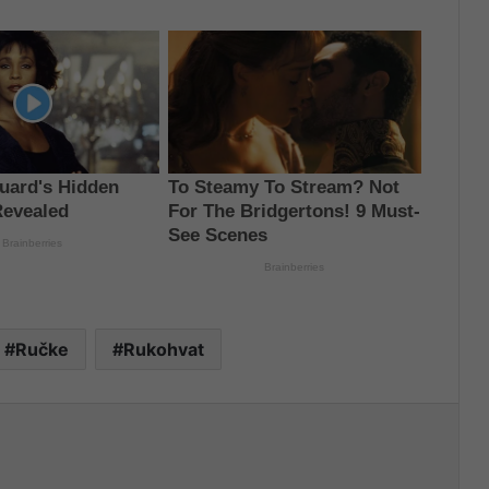
Ručke
Rukohvat
nt