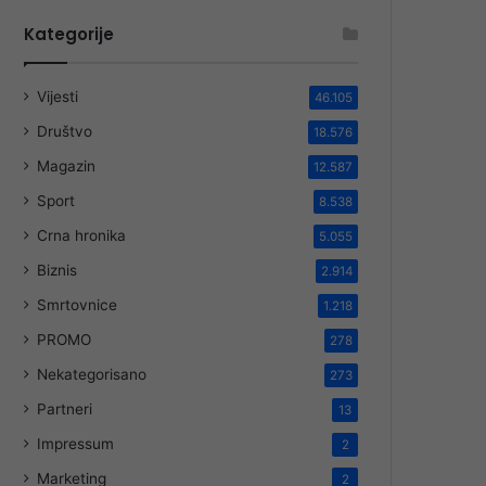
Kategorije
Vijesti
46.105
Društvo
18.576
Magazin
12.587
Sport
8.538
Crna hronika
5.055
Biznis
2.914
Smrtovnice
1.218
PROMO
278
Nekategorisano
273
Partneri
13
Impressum
2
Marketing
2