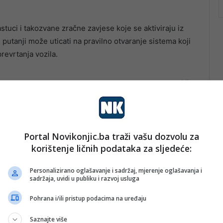
stuci i takozvane zračne zavjese koje se aktiviraju iz
putanji može uticati na pravilno otvaranje sistema koji
revrtanja vozila.
Portal Novikonjic.ba traži vašu dozvolu za
korištenje ličnih podataka za sljedeće:
Personalizirano oglašavanje i sadržaj, mjerenje oglašavanja i
sadržaja, uvidi u publiku i razvoj usluga
Pohrana i/ili pristup podacima na uređaju
Saznajte više