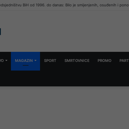
redsjedništvu BiH od 1996. do danas: Bilo je smijenjenih, osuđenih i pono
VO
MAGAZIN
SPORT
SMRTOVNICE
PROMO
PART