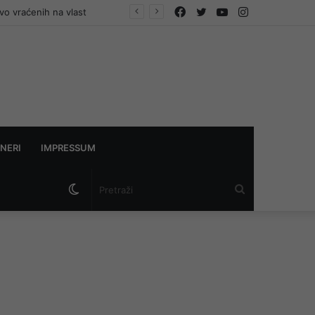
Facebook
Twitter
YouTube
Instagram
vo vraćenih na vlast
NERI
IMPRESSUM
Switch
Pretraži
skin