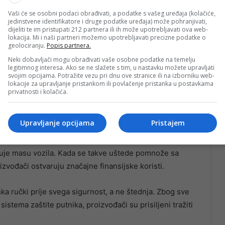
Vaši će se osobni podaci obrađivati, a podatke s vašeg uređaja (kolačiće,
jedinstvene identifikatore i druge podatke uređaja) može pohranjivati,
dijeliti te im pristupati 212 partnera ili ih može upotrebljavati ova web-
lokacija. Mi i naši partneri možemo upotrebljavati precizne podatke o
geolociranju.
Popis partnera.
Neki dobavljači mogu obrađivati vaše osobne podatke na temelju
legitimnog interesa. Ako se ne slažete s tim, u nastavku možete upravljati
svojim opcijama. Potražite vezu pri dnu ove stranice ili na izborniku web-
lokacije za upravljanje pristankom ili povlačenje pristanka u postavkama
panoramskih staklenih krovova. Prostor u krovnoj
privatnosti i kolačića.
anizmima roletni, električnim instalacijama, senzorima i
i često jednostavno nema dovoljno mjesta.
Upravljanje opcijama
Pristajem
Svaki dio koji se ukloni iz automobila smanjuje troškove
juje masu vozila. Kada se takve uštede pomnože sa
zvođači ostvaruju značajne finansijske koristi.
anka ručki prije svega sigurnost, a ne štednja. Zbog sve
sistema zaštite putnika, proizvođači su prisiljeni tražiti