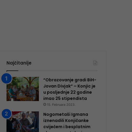
Najčitanije
“Obrazovanje gradi BiH-
Jovan Divjak“ – Konjic je
u posljednje 22 godine
imao 25 ​​stipendista
15. Februara 2023.
Nogometaši Igmana
iznenadili Konjičanke
cvijećem i besplatnim