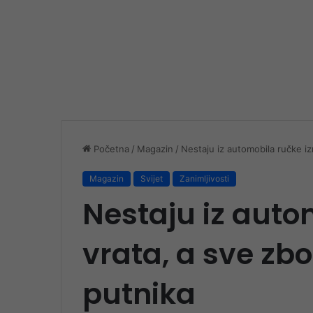
Početna
/
Magazin
/
Nestaju iz automobila ručke iz
Magazin
Svijet
Zanimljivosti
Nestaju iz auto
vrata, a sve zb
putnika