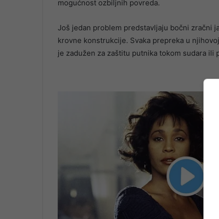
mogućnost ozbiljnih povreda.
Još jedan problem predstavljaju bočni zračni ja
krovne konstrukcije. Svaka prepreka u njihovoj 
je zadužen za zaštitu putnika tokom sudara ili p