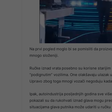
Na prvi pogled moglo bi se pomisliti da proizvo
mnogo složeniji.
Ručke iznad vrata posebno su korisne stariji
“podignutim” vozilima. One olakšavaju ulazak u
Upravo zbog toga mnogi vozači negoduju kada 
Ipak, autoindustrija posljednjih godina sve viš
pokazali su da rukohvati iznad glava mogu pred
situacijama glava putnika može udariti u ručku