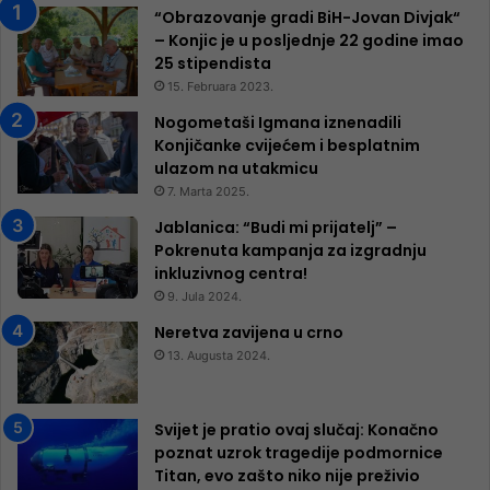
“Obrazovanje gradi BiH-Jovan Divjak“
– Konjic je u posljednje 22 godine imao
25 ​​stipendista
15. Februara 2023.
Nogometaši Igmana iznenadili
Konjičanke cvijećem i besplatnim
ulazom na utakmicu
7. Marta 2025.
Jablanica: “Budi mi prijatelj” –
Pokrenuta kampanja za izgradnju
inkluzivnog centra!
9. Jula 2024.
Neretva zavijena u crno
13. Augusta 2024.
Svijet je pratio ovaj slučaj: Konačno
poznat uzrok tragedije podmornice
Titan, evo zašto niko nije preživio