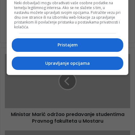
Neki dobavljači mogu obrađivati vaše osobne podatke na
temelju legitimnog interesa. Ako se ne slažete s tim, u
nastavku možete upravljati svojim opcijama. Potražite vezu pri
dnu ove stranice ili na izborniku web-lokacije za upravljanje
pristankom ili povlačenje pristanka u postavkama privatnosti i
kolačića.
nk 1
Pristajem
Upravljanje opcijama
Ministar Marić održao predavanje studentima
Pravnog fakulteta u Mostaru