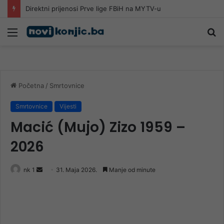
Direktni prijenosi Prve lige FBiH na MYTV-u
Meni
Pr
Početna
/
Smrtovnice
Smrtovnice
Vijesti
Macić (Mujo) Zizo 1959 –
2026
Send
nk 1
31. Maja 2026.
Manje od minute
an
email