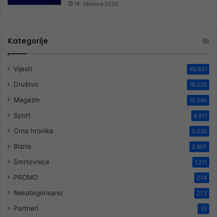
16. Oktobra 2025.
Kategorije
Vijesti
45.931
Društvo
18.528
Magazin
12.540
Sport
8.511
Crna hronika
5.035
Biznis
2.907
Smrtovnice
1.211
PROMO
278
Nekategorisano
273
Partneri
13