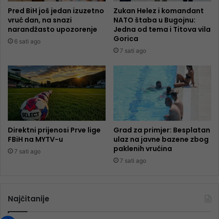
Pred BiH još jedan izuzetno
Zukan Helez i komandant
vruć dan, na snazi
NATO štaba u Bugojnu:
narandžasto upozorenje
Jedna od tema i Titova vila
Gorica
6 sati ago
7 sati ago
Direktni prijenosi Prve lige
Grad za primjer: Besplatan
FBiH na MYTV-u
ulaz na javne bazene zbog
paklenih vrućina
7 sati ago
7 sati ago
Najčitanije