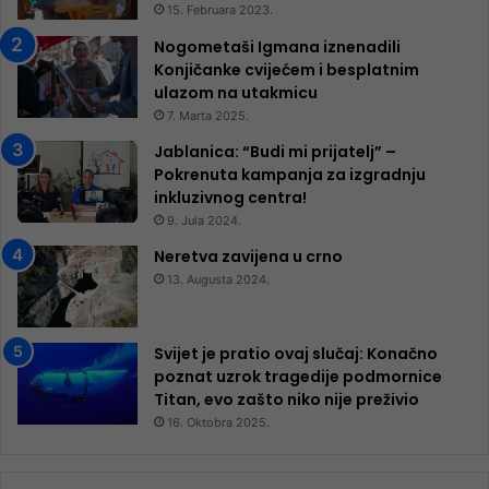
15. Februara 2023.
Nogometaši Igmana iznenadili
Konjičanke cvijećem i besplatnim
ulazom na utakmicu
7. Marta 2025.
Jablanica: “Budi mi prijatelj” –
Pokrenuta kampanja za izgradnju
inkluzivnog centra!
9. Jula 2024.
Neretva zavijena u crno
13. Augusta 2024.
Svijet je pratio ovaj slučaj: Konačno
poznat uzrok tragedije podmornice
Titan, evo zašto niko nije preživio
16. Oktobra 2025.