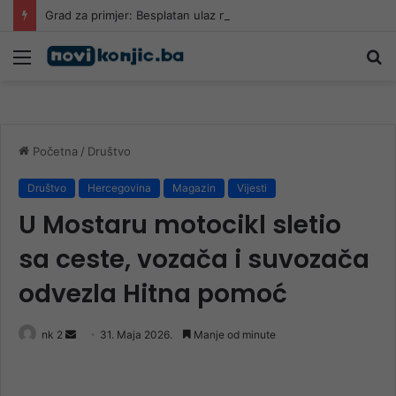
Grad za primjer: Besplatan ulaz na javne bazene zbog paklenih vrućina
Meni
Pr
Početna
/
Društvo
Društvo
Hercegovina
Magazin
Vijesti
U Mostaru motocikl sletio
sa ceste, vozača i suvozača
odvezla Hitna pomoć
Send
nk 2
31. Maja 2026.
Manje od minute
an
email