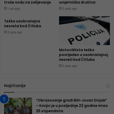
troše vodu na zalijevanje
umjetnička društva
1 sat ago
2 sata ago
Teška saobraćajna
nesreća kod Čitluka
2 sata ago
Motociklista teško
povrijeđen u saobraćajnoj
nesreći kod Čitluka
2 sata ago
Najčitanije
“Obrazovanje gradi BiH-Jovan Divjak“
– Konjic je u posljednje 22 godine imao
25 ​​stipendista