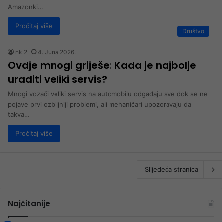
Amazonki…
Pročitaj više
Društvo
nk 2
4. Juna 2026.
Ovdje mnogi griješe: Kada je najbolje
uraditi veliki servis?
Mnogi vozači veliki servis na automobilu odgađaju sve dok se ne
pojave prvi ozbiljniji problemi, ali mehaničari upozoravaju da
takva…
Pročitaj više
Slijedeća stranica
Najčitanije