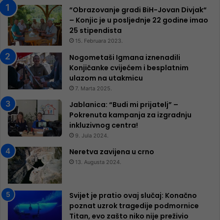
“Obrazovanje gradi BiH-Jovan Divjak“
– Konjic je u posljednje 22 godine imao
25 ​​stipendista
15. Februara 2023.
Nogometaši Igmana iznenadili
Konjičanke cvijećem i besplatnim
ulazom na utakmicu
7. Marta 2025.
Jablanica: “Budi mi prijatelj” –
Pokrenuta kampanja za izgradnju
inkluzivnog centra!
9. Jula 2024.
Neretva zavijena u crno
13. Augusta 2024.
Svijet je pratio ovaj slučaj: Konačno
poznat uzrok tragedije podmornice
Titan, evo zašto niko nije preživio