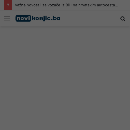
Važna novost i za vozače iz BiH na hrvatskim autocestama
Meni
Pr