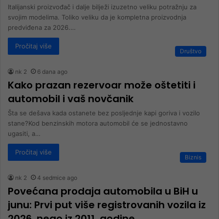
Italijanski proizvođač i dalje bilježi izuzetno veliku potražnju za
svojim modelima. Toliko veliku da je kompletna proizvodnja
predviđena za 2026.…
Pročitaj više
Društvo
nk 2
6 dana ago
Kako prazan rezervoar može oštetiti i
automobil i vaš novčanik
Šta se dešava kada ostanete bez posljednje kapi goriva i vozilo
stane?Kod benzinskih motora automobil će se jednostavno
ugasiti, a…
Pročitaj više
Biznis
nk 2
4 sedmice ago
Povećana prodaja automobila u BiH u
junu: Prvi put više registrovanih vozila iz
2026. nego iz 2011. godine