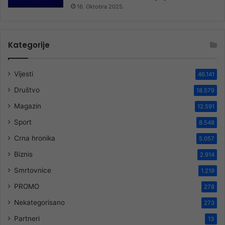
16. Oktobra 2025.
Kategorije
Vijesti
46.141
Društvo
18.579
Magazin
12.591
Sport
8.548
Crna hronika
5.057
Biznis
2.914
Smrtovnice
1.219
PROMO
278
Nekategorisano
273
Partneri
13