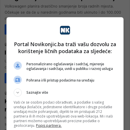
Volkswagen planira drastično smanjenje broja radnih mjesta.
Očekuje se da će u narednim godinama biti ukinuto i do 100.000
od…
Pročitaj više
Društvo
Portal Novikonjic.ba traži vašu dozvolu za
nk 2
2. Jula 2026.
korištenje ličnih podataka za sljedeće:
Izgorio veći broj automobila u ZHK
U požaru koji je izbio u srijedu u poslijepodnevnim satima na auto
Personalizirano oglašavanje i sadržaj, mjerenje
otpadu u Ljutom Docu kod Širokog Brijega izgorio…
oglašavanja i sadržaja, uvidi u publiku i razvoj usluga
Pročitaj više
Pohrana i/ili pristup podacima na uređaju
Društvo
Saznajte više
nk 2
29. Juna 2026.
Koji polovni automobili do 10.000 KM
Vaši će se osobni podaci obrađivati, a podatke s vašeg
uređaja (kolačiće, jedinstvene identifikatore i druge podatke
nude najbolji odnos cijene i vrijednosti
uređaja) može pohranjivati, dijeliti te im pristupati 212
partnera ili ih može upotrebljavati ova web-lokacija. Mi i naši
Novi automobili nude garanciju, moderne tehnologije i visok nivo
partneri možemo upotrebljavati precizne podatke o
sigurnosti, ali po cijeni koju mnogi ne mogu priuštiti. Tržište
geolociranju.
Popis partnera.