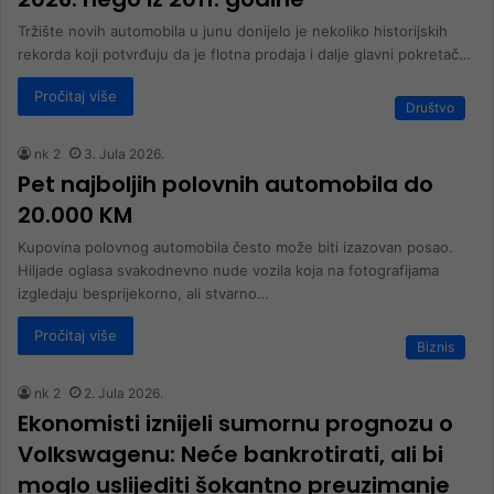
Tržište novih automobila u junu donijelo je nekoliko historijskih
rekorda koji potvrđuju da je flotna prodaja i dalje glavni pokretač…
Pročitaj više
Društvo
nk 2
3. Jula 2026.
Pet najboljih polovnih automobila do
20.000 KM
Kupovina polovnog automobila često može biti izazovan posao.
Hiljade oglasa svakodnevno nude vozila koja na fotografijama
izgledaju besprijekorno, ali stvarno…
Pročitaj više
Biznis
nk 2
2. Jula 2026.
Ekonomisti iznijeli sumornu prognozu o
Volkswagenu: Neće bankrotirati, ali bi
moglo uslijediti šokantno preuzimanje