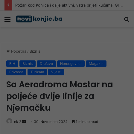
Požari kod Konjica i dalje aktivni, vatra prijeti kućama: Građani uznemireni, gašenje se nastavlja tokom noći
Meni
Pr
Početna
/
Biznis
BiH
Biznis
Društvo
Hercegovina
Magazin
Privreda
Turizam
Vijesti
Sa Aerodroma Mostar na
poljeće dvije linije za
Njemačku
Send
nk 2
30. Novembra 2024.
1 minute read
an