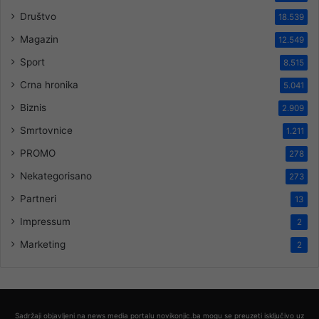
Društvo
18.539
Magazin
12.549
Sport
8.515
Crna hronika
5.041
Biznis
2.909
Smrtovnice
1.211
PROMO
278
Nekategorisano
273
Partneri
13
Impressum
2
Marketing
2
Sadržaji objavljeni na news media portalu novikonjic.ba mogu se preuzeti isključivo uz