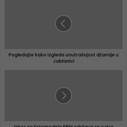
Pogledajte kako izgleda unutrašnjost džamije u
Jablanici
Izbor za fotomodela FBiH održava se sutra