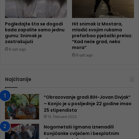
Pogledajte šta se dogodi
Hit snimak iz Mostara,
kada zapalite samo jednu
mladić svojim rukama
gumu: Snimak je
prefarbao pješački prelaz:
zastrašujući
“Kad neće grad, neko
mora”
6 sati ago
6 sati ago
Najčitanije
“Obrazovanje gradi BiH-Jovan Divjak“
– Konjic je u posljednje 22 godine imao
25 ​​stipendista
15. Februara 2023.
Nogometaši Igmana iznenadili
Konjičanke cvijećem i besplatnim