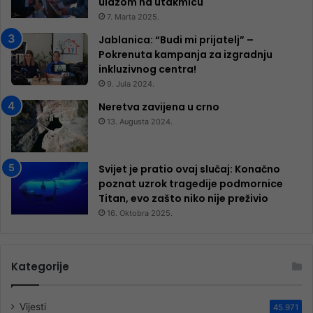
ulazom na utakmicu
7. Marta 2025.
Jablanica: “Budi mi prijatelj” –
Pokrenuta kampanja za izgradnju
inkluzivnog centra!
9. Jula 2024.
Neretva zavijena u crno
13. Augusta 2024.
Svijet je pratio ovaj slučaj: Konačno
poznat uzrok tragedije podmornice
Titan, evo zašto niko nije preživio
16. Oktobra 2025.
Kategorije
Vijesti
45.971