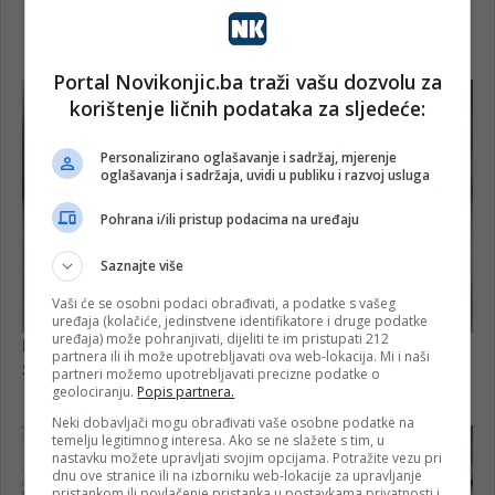
Portal Novikonjic.ba traži vašu dozvolu za
korištenje ličnih podataka za sljedeće:
Personalizirano oglašavanje i sadržaj, mjerenje
oglašavanja i sadržaja, uvidi u publiku i razvoj usluga
Pohrana i/ili pristup podacima na uređaju
Saznajte više
Vaši će se osobni podaci obrađivati, a podatke s vašeg
uređaja (kolačiće, jedinstvene identifikatore i druge podatke
uređaja) može pohranjivati, dijeliti te im pristupati 212
partnera ili ih može upotrebljavati ova web-lokacija. Mi i naši
partneri možemo upotrebljavati precizne podatke o
geolociranju.
Popis partnera.
Neki dobavljači mogu obrađivati vaše osobne podatke na
temelju legitimnog interesa. Ako se ne slažete s tim, u
nastavku možete upravljati svojim opcijama. Potražite vezu pri
dnu ove stranice ili na izborniku web-lokacije za upravljanje
pristankom ili povlačenje pristanka u postavkama privatnosti i