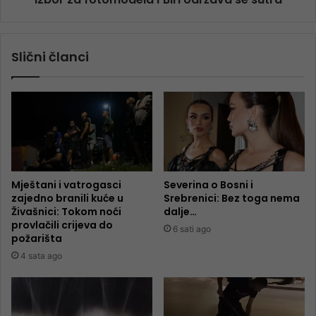
Slični članci
Mještani i vatrogasci
Severina o Bosni i
zajedno branili kuće u
Srebrenici: Bez toga nema
Živašnici: Tokom noći
dalje…
provlačili crijeva do
6 sati ago
požarišta
4 sata ago