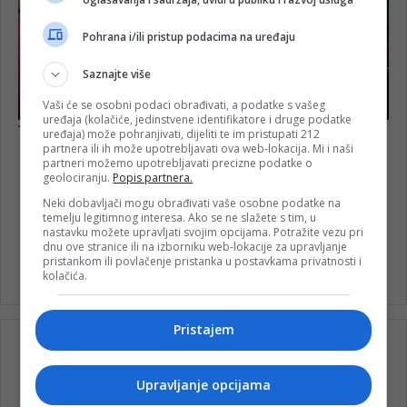
Pohrana i/ili pristup podacima na uređaju
Saznajte više
Vaši će se osobni podaci obrađivati, a podatke s vašeg
uređaja (kolačiće, jedinstvene identifikatore i druge podatke
uređaja) može pohranjivati, dijeliti te im pristupati 212
partnera ili ih može upotrebljavati ova web-lokacija. Mi i naši
partneri možemo upotrebljavati precizne podatke o
geolociranju.
Popis partnera.
Neki dobavljači mogu obrađivati vaše osobne podatke na
temelju legitimnog interesa. Ako se ne slažete s tim, u
FK Igman
FK Sutjeska
nastavku možete upravljati svojim opcijama. Potražite vezu pri
dnu ove stranice ili na izborniku web-lokacije za upravljanje
Gradski stadion Konjic
pristankom ili povlačenje pristanka u postavkama privatnosti i
kolačića.
Pristajem
Upravljanje opcijama