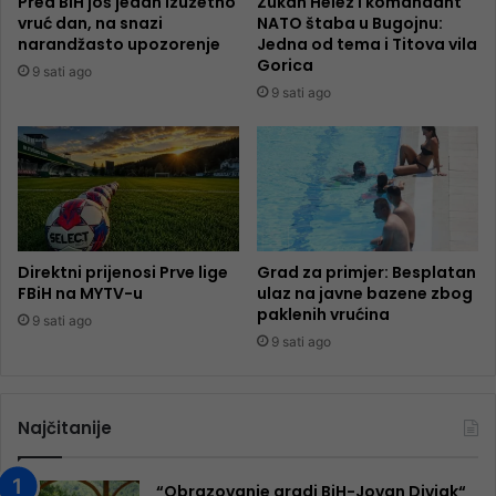
Pred BiH još jedan izuzetno
Zukan Helez i komandant
vruć dan, na snazi
NATO štaba u Bugojnu:
narandžasto upozorenje
Jedna od tema i Titova vila
Gorica
9 sati ago
9 sati ago
Direktni prijenosi Prve lige
Grad za primjer: Besplatan
FBiH na MYTV-u
ulaz na javne bazene zbog
paklenih vrućina
9 sati ago
9 sati ago
Najčitanije
“Obrazovanje gradi BiH-Jovan Divjak“