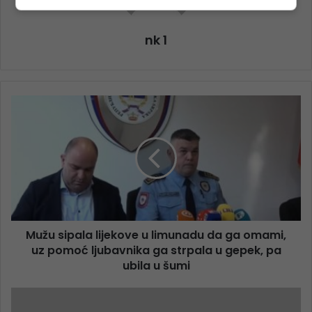
nk 1
Mužu sipala lijekove u limunadu da ga omami,
uz pomoć ljubavnika ga strpala u gepek, pa
ubila u šumi