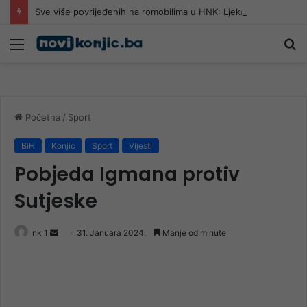
Sve više povrijeđenih na romobilima u HNK: Ljekari upozoravaju da najčešće stradaju djeca
Meni
Pr
Početna
/
Sport
BiH
Konjic
Sport
Vijesti
Pobjeda Igmana protiv
Sutjeske
Send
nk 1
31. Januara 2024.
Manje od minute
an
email