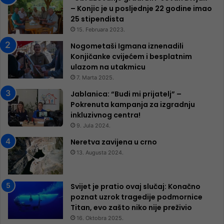
– Konjic je u posljednje 22 godine imao
25 ​​stipendista
15. Februara 2023.
Nogometaši Igmana iznenadili
Konjičanke cvijećem i besplatnim
ulazom na utakmicu
7. Marta 2025.
Jablanica: “Budi mi prijatelj” –
Pokrenuta kampanja za izgradnju
inkluzivnog centra!
9. Jula 2024.
Neretva zavijena u crno
13. Augusta 2024.
Svijet je pratio ovaj slučaj: Konačno
poznat uzrok tragedije podmornice
Titan, evo zašto niko nije preživio
16. Oktobra 2025.