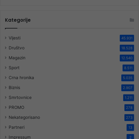
Kategorije
Vijesti
45.931
Društvo
18.528
Magazin
12.540
Sport
8.511
Crna hronika
5.035
Biznis
2.907
Smrtovnice
1.211
PROMO
278
Nekategorisano
273
Partneri
13
Impressum
2