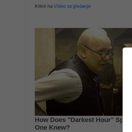
Klikni na
Video za gledanje