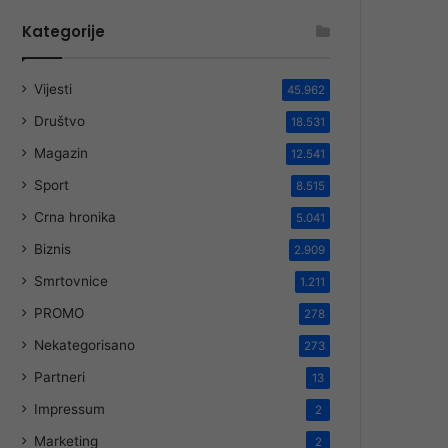
Kategorije
Vijesti
45.962
Društvo
18.531
Magazin
12.541
Sport
8.515
Crna hronika
5.041
Biznis
2.909
Smrtovnice
1.211
PROMO
278
Nekategorisano
273
Partneri
13
Impressum
2
Marketing
2