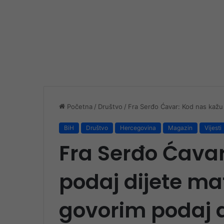
Početna
/
Društvo
/
Fra Serđo Ćavar: Kod nas kažu p
BiH
Društvo
Hercegovina
Magazin
Vijesti
Fra Serđo Ćavar
podaj dijete mat
govorim podaj d