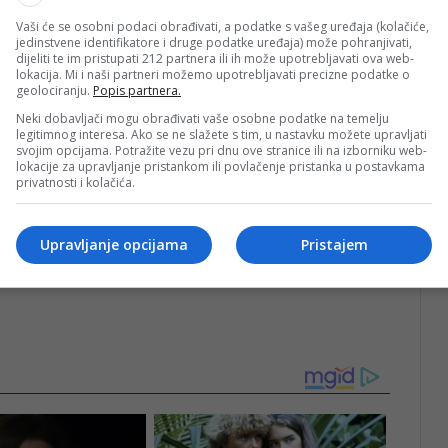
Vaši će se osobni podaci obrađivati, a podatke s vašeg uređaja (kolačiće,
om
, jer kako kaže, to potiče njihov kognitivni razvoj, ali to
jedinstvene identifikatore i druge podatke uređaja) može pohranjivati,
dijeliti te im pristupati 212 partnera ili ih može upotrebljavati ova web-
o stanje.
lokacija. Mi i naši partneri možemo upotrebljavati precizne podatke o
geolociranju.
Popis partnera.
Neki dobavljači mogu obrađivati vaše osobne podatke na temelju
se igrate s djecom ne smije ništa drugo
legitimnog interesa. Ako se ne slažete s tim, u nastavku možete upravljati
 poslovi, poruke…To je sveto vrijeme kada se igrate s
svojim opcijama. Potražite vezu pri dnu ove stranice ili na izborniku web-
lokacije za upravljanje pristankom ili povlačenje pristanka u postavkama
privatnosti i kolačića.
i drugo.
Djetetu treba majka koja je brižna da ga utješi,
Upravljanje opcijama
Pristajem
 svijet. Jer
otac je slika svijeta
“,
zaključio je fra Serđo