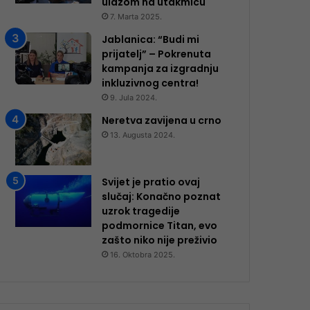
ulazom na utakmicu
7. Marta 2025.
Jablanica: “Budi mi
prijatelj” – Pokrenuta
kampanja za izgradnju
inkluzivnog centra!
9. Jula 2024.
Neretva zavijena u crno
13. Augusta 2024.
Svijet je pratio ovaj
slučaj: Konačno poznat
uzrok tragedije
podmornice Titan, evo
zašto niko nije preživio
16. Oktobra 2025.