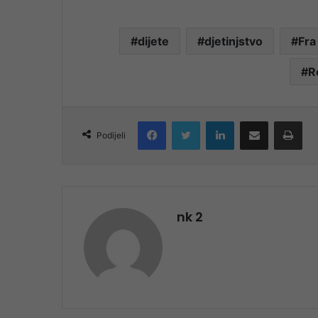
dijete
djetinjstvo
Fra
R
Facebook
Twitter
LinkedIn
Share via Email
Pri
Podijeli
nk 2