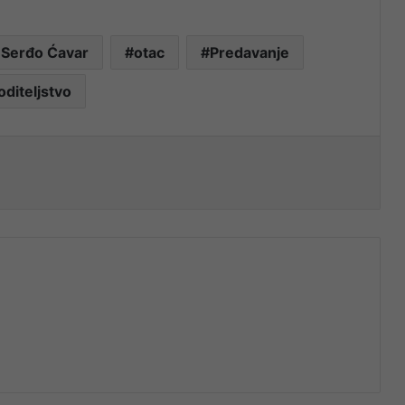
 Serđo Ćavar
otac
Predavanje
oditeljstvo
nt