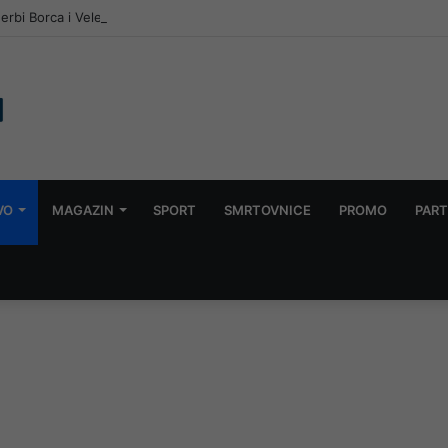
rbi Borca i Veleža, poznato gdje će igrati Sarajevo i Radnik!
VO
MAGAZIN
SPORT
SMRTOVNICE
PROMO
PART