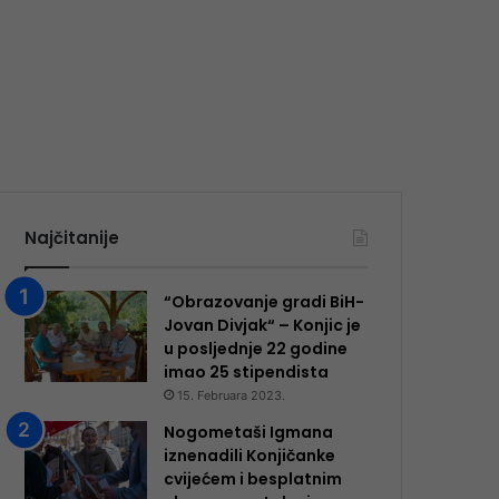
Najčitanije
“Obrazovanje gradi BiH-
Jovan Divjak“ – Konjic je
u posljednje 22 godine
imao 25 ​​stipendista
15. Februara 2023.
Nogometaši Igmana
iznenadili Konjičanke
cvijećem i besplatnim