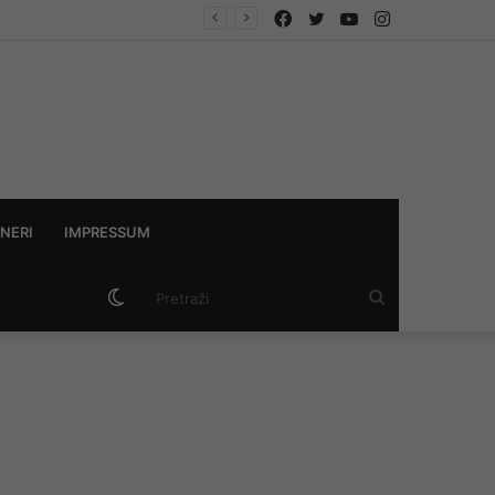
Facebook
Twitter
YouTube
Instagram
NERI
IMPRESSUM
Switch
Pretraži
skin