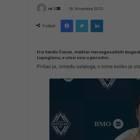
Send
nk 2
18. Novembra 2023.
an
Facebook
Twitter
LinkedIn
email
Podijeli
Fra Serđo Ćavar, meštar hercegovačkih bogoslo
Lupoglavu, o ulozi oca u porodici.
Pričao je, između ostaloga, o tome koliko je otac