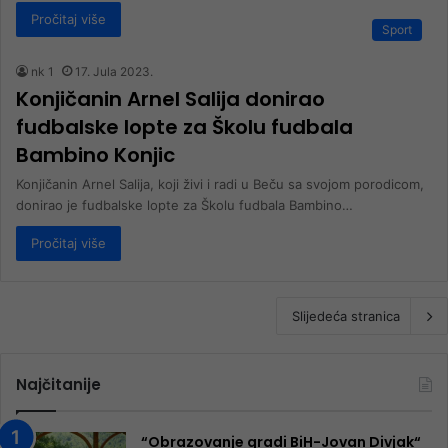
Pročitaj više
Sport
nk 1
17. Jula 2023.
Konjičanin Arnel Salija donirao
fudbalske lopte za Školu fudbala
Bambino Konjic
Konjičanin Arnel Salija, koji živi i radi u Beču sa svojom porodicom,
donirao je fudbalske lopte za Školu fudbala Bambino…
Pročitaj više
Slijedeća stranica
Najčitanije
“Obrazovanje gradi BiH-Jovan Divjak“