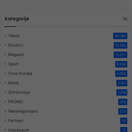
Kategorije
Vijesti
46.086
Društvo
18.565
Magazin
12.577
Sport
8.534
Crna hronika
5.055
Biznis
2.911
Smrtovnice
1.216
PROMO
278
Nekategorisano
273
Partneri
13
Impressum
2