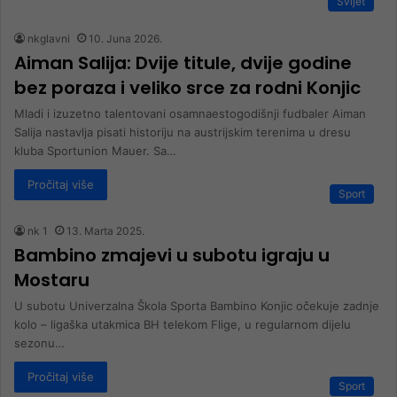
Svijet
nkglavni
10. Juna 2026.
Aiman Salija: Dvije titule, dvije godine
bez poraza i veliko srce za rodni Konjic
Mladi i izuzetno talentovani osamnaestogodišnji fudbaler Aiman
Salija nastavlja pisati historiju na austrijskim terenima u dresu
kluba Sportunion Mauer. Sa…
Pročitaj više
Sport
nk 1
13. Marta 2025.
Bambino zmajevi u subotu igraju u
Mostaru
U subotu Univerzalna Škola Sporta Bambino Konjic očekuje zadnje
kolo – ligaška utakmica BH telekom Flige, u regularnom dijelu
sezonu…
Pročitaj više
Sport