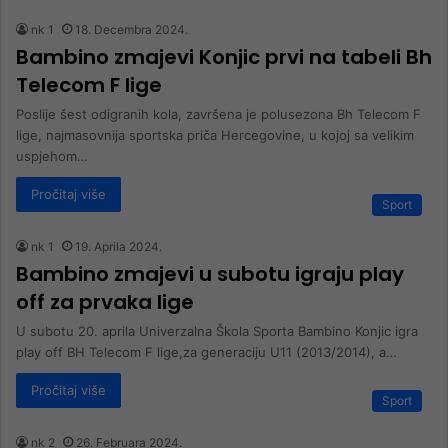
nk 1
18. Decembra 2024.
Bambino zmajevi Konjic prvi na tabeli Bh
Telecom F lige
Poslije šest odigranih kola, završena je polusezona Bh Telecom F
lige, najmasovnija sportska priča Hercegovine, u kojoj sa velikim
uspjehom…
Pročitaj više
Sport
nk 1
19. Aprila 2024.
Bambino zmajevi u subotu igraju play
off za prvaka lige
U subotu 20. aprila Univerzalna Škola Sporta Bambino Konjic igra
play off BH Telecom F lige,za generaciju U11 (2013/2014), a…
Pročitaj više
Sport
nk 2
26. Februara 2024.