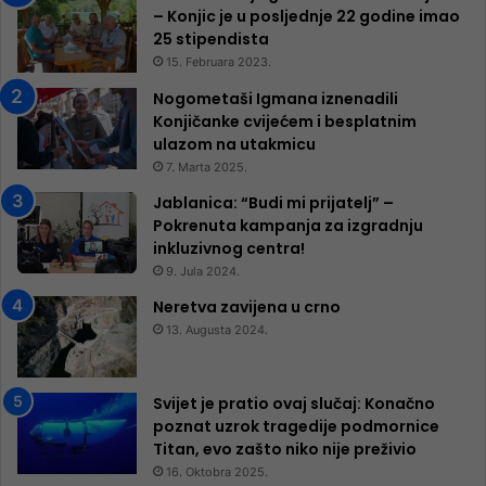
– Konjic je u posljednje 22 godine imao
25 ​​stipendista
15. Februara 2023.
Nogometaši Igmana iznenadili
Konjičanke cvijećem i besplatnim
ulazom na utakmicu
7. Marta 2025.
Jablanica: “Budi mi prijatelj” –
Pokrenuta kampanja za izgradnju
inkluzivnog centra!
9. Jula 2024.
Neretva zavijena u crno
13. Augusta 2024.
Svijet je pratio ovaj slučaj: Konačno
poznat uzrok tragedije podmornice
Titan, evo zašto niko nije preživio
16. Oktobra 2025.