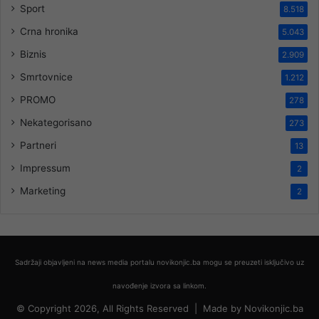
Sport
8.518
Crna hronika
5.043
Biznis
2.909
Smrtovnice
1.212
PROMO
278
Nekategorisano
273
Partneri
13
Impressum
2
Marketing
2
Sadržaji objavljeni na news media portalu novikonjic.ba mogu se preuzeti isključivo uz
navođenje izvora sa linkom.
© Copyright 2026, All Rights Reserved |
Made by
Novikonjic.ba