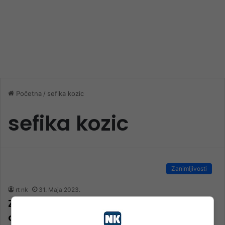
Početna
/
sefika kozic
sefika kozic
Zanimljivosti
rt nk
31. Maja 2023.
ZA POHVALU Znakovnim jezikom učenici
otpjevali himnu Prve OŠ Konjic