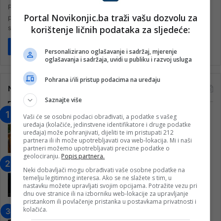
Prva osnovna škola Konjic obilježila je svečano Dan škole u
Portal Novikonjic.ba traži vašu dozvolu za
prepunoj kino sali Narodnog univerziteta. Vrlo interesantan detalj
korištenje ličnih podataka za sljedeće:
sa priredbe…
Pročitaj više
Personalizirano oglašavanje i sadržaj, mjerenje
oglašavanja i sadržaja, uvidi u publiku i razvoj usluga
Pohrana i/ili pristup podacima na uređaju
Najčitanije
Saznajte više
“Obrazovanje gradi BiH-Jovan Divjak“
Vaši će se osobni podaci obrađivati, a podatke s vašeg
uređaja (kolačiće, jedinstvene identifikatore i druge podatke
– Konjic je u posljednje 22 godine imao
uređaja) može pohranjivati, dijeliti te im pristupati 212
25 ​​stipendista
partnera ili ih može upotrebljavati ova web-lokacija. Mi i naši
partneri možemo upotrebljavati precizne podatke o
15. Februara 2023.
geolociranju.
Popis partnera.
Nogometaši Igmana iznenadili
Neki dobavljači mogu obrađivati vaše osobne podatke na
Konjičanke cvijećem i besplatnim
temelju legitimnog interesa. Ako se ne slažete s tim, u
ulazom na utakmicu
nastavku možete upravljati svojim opcijama. Potražite vezu pri
dnu ove stranice ili na izborniku web-lokacije za upravljanje
7. Marta 2025.
pristankom ili povlačenje pristanka u postavkama privatnosti i
kolačića.
Jablanica: “Budi mi prijatelj” –