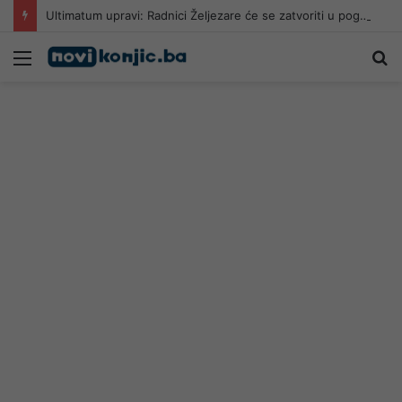
Ultimatum upravi: Radnici Željezare će se zatvoriti u pogone
Meni
Pr