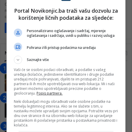
Okupljanjem ispred Narodne skupštine u Beogradu počeo je treći
Portal Novikonjic.ba traži vašu dozvolu za
masovni protest “Srbija protiv nasilja” na kojem su se večeras
korištenje ličnih podataka za sljedeće:
okupili…
Pročitaj više
Personalizirano oglašavanje i sadržaj, mjerenje
oglašavanja i sadržaja, uvidi u publiku i razvoj usluga
Pohrana i/ili pristup podacima na uređaju
Najčitanije
Saznajte više
“Obrazovanje gradi BiH-Jovan Divjak“
Vaši će se osobni podaci obrađivati, a podatke s vašeg
uređaja (kolačiće, jedinstvene identifikatore i druge podatke
– Konjic je u posljednje 22 godine imao
uređaja) može pohranjivati, dijeliti te im pristupati 212
25 ​​stipendista
partnera ili ih može upotrebljavati ova web-lokacija. Mi i naši
partneri možemo upotrebljavati precizne podatke o
15. Februara 2023.
geolociranju.
Popis partnera.
Nogometaši Igmana iznenadili
Neki dobavljači mogu obrađivati vaše osobne podatke na
Konjičanke cvijećem i besplatnim
temelju legitimnog interesa. Ako se ne slažete s tim, u
ulazom na utakmicu
nastavku možete upravljati svojim opcijama. Potražite vezu pri
dnu ove stranice ili na izborniku web-lokacije za upravljanje
7. Marta 2025.
pristankom ili povlačenje pristanka u postavkama privatnosti i
kolačića.
Jablanica: “Budi mi prijatelj” –