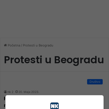
Početna
/
Protesti u Beogradu
Protesti u Beogradu
Društvo
nk 2
20. Maja 2023.
Protesti u Beogradu: Deseci hiljada ljudi
na ulicama tražili Vučićevu ostavku