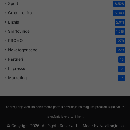
Sport
8.528
Crna hronika
5.049
Biznis
2.911
Smrtovnice
1.215
PROMO
278
Nekategorisano
273
Partneri
13
Impressum
2
Marketing
2
Sadržaji objavljeni na news media portalu novikonjic.ba mogu se preuzeti isključivo uz
navođenje izvora sa linkom.
© Copyright 2026, All Rights Reserved |
Made by
Novikonjic.ba