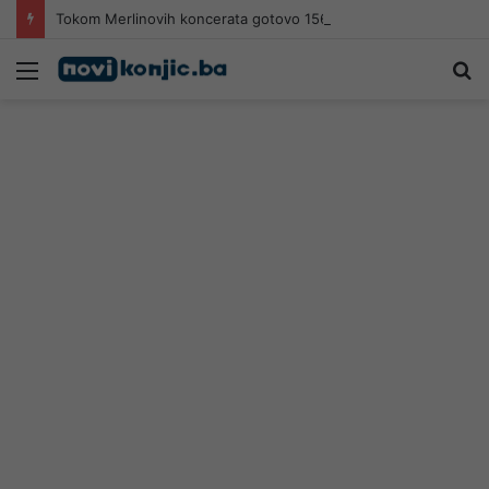
Tokom Merlinovih koncerata gotovo 156 miliona KM prometa
Meni
Pr