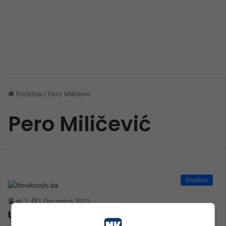
Početna
/
Pero Miličević
Pero Miličević
Društvo
nk 2
1. Decembra 2023.
U nedjelju počinje došašće – vrijeme