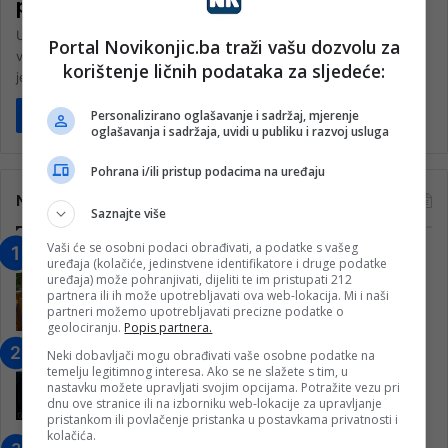
pripreme za Božić
U nedjelju, 3. decembra je prva nedjelja adventa ili došašća,
Portal Novikonjic.ba traži vašu dozvolu za
vrijeme duhovne pripreme za Božić. Prva nedjelja došašća ujedno
korištenje ličnih podataka za sljedeće:
je…
Personalizirano oglašavanje i sadržaj, mjerenje
Pročitaj više
oglašavanja i sadržaja, uvidi u publiku i razvoj usluga
Pohrana i/ili pristup podacima na uređaju
Najčitanije
Saznajte više
Vaši će se osobni podaci obrađivati, a podatke s vašeg
“Obrazovanje gradi BiH-Jovan Divjak“
uređaja (kolačiće, jedinstvene identifikatore i druge podatke
– Konjic je u posljednje 22 godine imao
uređaja) može pohranjivati, dijeliti te im pristupati 212
partnera ili ih može upotrebljavati ova web-lokacija. Mi i naši
25 ​​stipendista
partneri možemo upotrebljavati precizne podatke o
15. Februara 2023.
geolociranju.
Popis partnera.
Nogometaši Igmana iznenadili
Neki dobavljači mogu obrađivati vaše osobne podatke na
temelju legitimnog interesa. Ako se ne slažete s tim, u
Konjičanke cvijećem i besplatnim
nastavku možete upravljati svojim opcijama. Potražite vezu pri
ulazom na utakmicu
dnu ove stranice ili na izborniku web-lokacije za upravljanje
pristankom ili povlačenje pristanka u postavkama privatnosti i
7. Marta 2025.
kolačića.