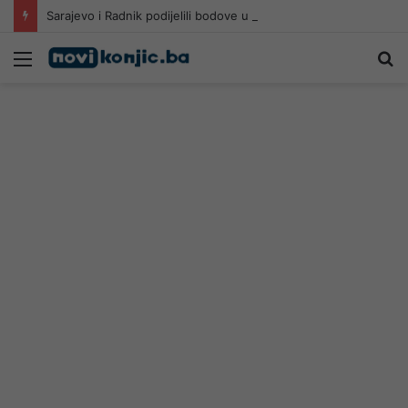
Sarajevo i Radnik podijelili bodove u Mostaru
Meni
Pr