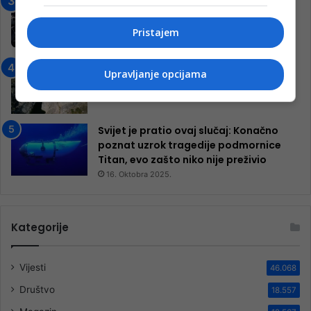
Jablanica: “Budi mi prijatelj” –
Pokrenuta kampanja za izgradnju
inkluzivnog centra!
Pristajem
9. Jula 2024.
Neretva zavijena u crno
Upravljanje opcijama
13. Augusta 2024.
Svijet je pratio ovaj slučaj: Konačno
poznat uzrok tragedije podmornice
Titan, evo zašto niko nije preživio
16. Oktobra 2025.
Kategorije
Vijesti
46.068
Društvo
18.557