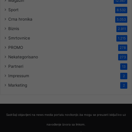
Magazin
12.567
Sport
8.532
Crna hronika
5.053
Biznis
2.911
Smrtovnice
1.215
PROMO
278
Nekategorisano
273
Partneri
13
Impressum
2
Marketing
2
Sadržaji objavljeni na news media portalu novikonjic.ba mogu se preuzeti isključivo uz
navođenje izvora sa linkom.