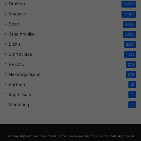
Društvo
18.557
Magazin
12.567
Sport
8.532
Crna hronika
5.050
Biznis
2.911
Smrtovnice
1.215
PROMO
278
Nekategorisano
273
Partneri
13
Impressum
2
Marketing
2
Sadržaji objavljeni na news media portalu novikonjic.ba mogu se preuzeti isključivo uz