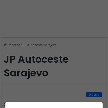
Početna
/
JP Autoceste Sarajevo
JP Autoceste
Sarajevo
Društvo
nk 2
19. Maja 2023.