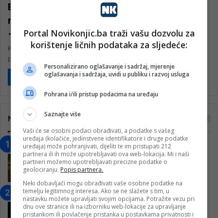
Eksproprijacija zemljišta koje se nalazi
na trasi Koridora Vc, Ovčari, tunel Prenj
Portal Novikonjic.ba traži vašu dozvolu za
– Mostar sjever
korištenje ličnih podataka za sljedeće:
Kada će se krenuti u proces eksproprijacije, mora li se zemljište
prodati, može li se prodati samo dio zemljišta? Nedavno…
Personalizirano oglašavanje i sadržaj, mjerenje
oglašavanja i sadržaja, uvidi u publiku i razvoj usluga
Pročitaj više
Pohrana i/ili pristup podacima na uređaju
Saznajte više
Najčitanije
Vaši će se osobni podaci obrađivati, a podatke s vašeg
uređaja (kolačiće, jedinstvene identifikatore i druge podatke
“Obrazovanje gradi BiH-Jovan Divjak“
uređaja) može pohranjivati, dijeliti te im pristupati 212
partnera ili ih može upotrebljavati ova web-lokacija. Mi i naši
– Konjic je u posljednje 22 godine imao
partneri možemo upotrebljavati precizne podatke o
25 ​​stipendista
geolociranju.
Popis partnera.
15. Februara 2023.
Neki dobavljači mogu obrađivati vaše osobne podatke na
temelju legitimnog interesa. Ako se ne slažete s tim, u
Nogometaši Igmana iznenadili
nastavku možete upravljati svojim opcijama. Potražite vezu pri
Konjičanke cvijećem i besplatnim
dnu ove stranice ili na izborniku web-lokacije za upravljanje
ulazom na utakmicu
pristankom ili povlačenje pristanka u postavkama privatnosti i