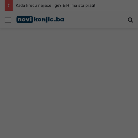
Kada kreću najjače lige? BiH ima šta pratiti
Meni
Pr