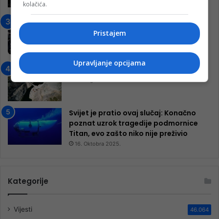
kolačića.
7. Marta 2025.
Jablanica: “Budi mi prijatelj” –
Pokrenuta kampanja za izgradnju
Pristajem
inkluzivnog centra!
9. Jula 2024.
Upravljanje opcijama
Neretva zavijena u crno
13. Augusta 2024.
Svijet je pratio ovaj slučaj: Konačno
poznat uzrok tragedije podmornice
Titan, evo zašto niko nije preživio
16. Oktobra 2025.
Kategorije
Vijesti
46.064