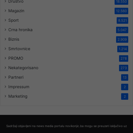
Društvo
18.550
Magazin
12.560
Sport
8.521
Crna hronika
5.047
Biznis
2.909
Smrtovnice
1.214
PROMO
278
Nekategorisano
273
Partneri
13
Impressum
2
Marketing
2
Sadržaji objavljeni na news media portalu novikonjic.ba mogu se preuzeti isključivo uz