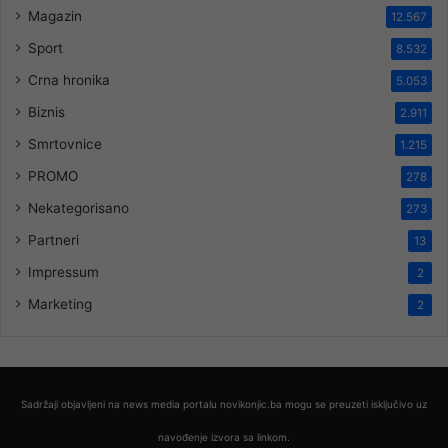
Magazin
12.567
Sport
8.532
Crna hronika
5.053
Biznis
2.911
Smrtovnice
1.215
PROMO
278
Nekategorisano
273
Partneri
13
Impressum
2
Marketing
2
Sadržaji objavljeni na news media portalu novikonjic.ba mogu se preuzeti isključivo uz
navođenje izvora sa linkom.