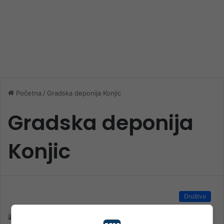
Početna
/
Gradska deponija Konjic
Gradska deponija
Konjic
Društvo
nk 2
27. Juna 2023.