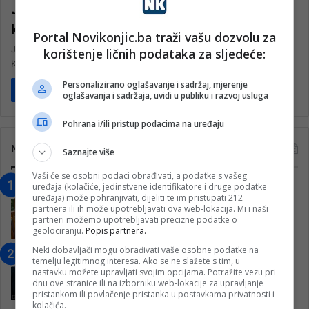
JKP Standard će preuzimati kurbanske
kože ispred Medžlisa u Starom gradu
Portal Novikonjic.ba traži vašu dozvolu za
JKP „Standard“ Konjic, u saradnji s Medžlisom IZ Konjic, u dane
korištenje ličnih podataka za sljedeće:
Kurban-bajrama ( 28. 6. 2023. do 29. 6. 2023.…
Personalizirano oglašavanje i sadržaj, mjerenje
Pročitaj više
oglašavanja i sadržaja, uvidi u publiku i razvoj usluga
Pohrana i/ili pristup podacima na uređaju
Najčitanije
Saznajte više
Vaši će se osobni podaci obrađivati, a podatke s vašeg
uređaja (kolačiće, jedinstvene identifikatore i druge podatke
“Obrazovanje gradi BiH-Jovan Divjak“
uređaja) može pohranjivati, dijeliti te im pristupati 212
– Konjic je u posljednje 22 godine imao
partnera ili ih može upotrebljavati ova web-lokacija. Mi i naši
25 ​​stipendista
partneri možemo upotrebljavati precizne podatke o
geolociranju.
Popis partnera.
15. Februara 2023.
Neki dobavljači mogu obrađivati vaše osobne podatke na
Nogometaši Igmana iznenadili
temelju legitimnog interesa. Ako se ne slažete s tim, u
Konjičanke cvijećem i besplatnim
nastavku možete upravljati svojim opcijama. Potražite vezu pri
ulazom na utakmicu
dnu ove stranice ili na izborniku web-lokacije za upravljanje
pristankom ili povlačenje pristanka u postavkama privatnosti i
7. Marta 2025.
kolačića.