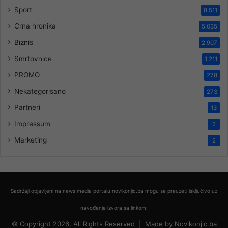
Sport
8.511
Crna hronika
5.035
Biznis
2.907
Smrtovnice
1.211
PROMO
278
Nekategorisano
273
Partneri
13
Impressum
2
Marketing
2
Sadržaji objavljeni na news media portalu novikonjic.ba mogu se preuzeti isključivo uz
navođenje izvora sa linkom.
© Copyright 2026, All Rights Reserved |
Made by
Novikonjic.ba