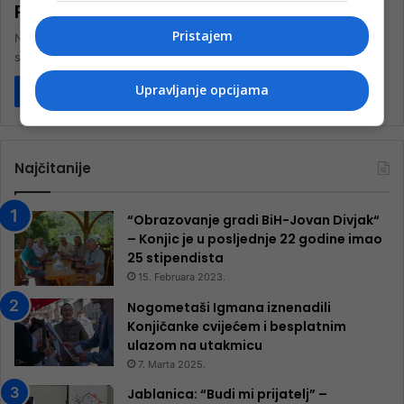
Poluvrijeme: Tuzla City – Igman 1:1
Pristajem
Nakon prvog poluvremena utakmice 6.kola Premijer lige BiH, koja
se igra u Tuzli na stadionu Tušanj, rezultat je 1:1. Tuzla…
Upravljanje opcijama
Pročitaj više
Najčitanije
“Obrazovanje gradi BiH-Jovan Divjak“
– Konjic je u posljednje 22 godine imao
25 ​​stipendista
15. Februara 2023.
Nogometaši Igmana iznenadili
Konjičanke cvijećem i besplatnim
ulazom na utakmicu
7. Marta 2025.
Jablanica: “Budi mi prijatelj” –