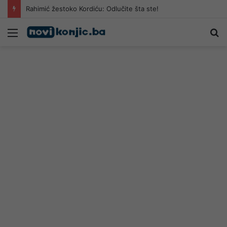
Rahimić žestoko Kordiću: Odlučite šta ste!
Meni
Pr