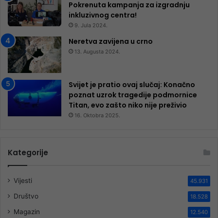
Pokrenuta kampanja za izgradnju
inkluzivnog centra!
9. Jula 2024.
Neretva zavijena u crno
13. Augusta 2024.
Svijet je pratio ovaj slučaj: Konačno
poznat uzrok tragedije podmornice
Titan, evo zašto niko nije preživio
16. Oktobra 2025.
Kategorije
Vijesti
45.931
Društvo
18.528
Magazin
12.540