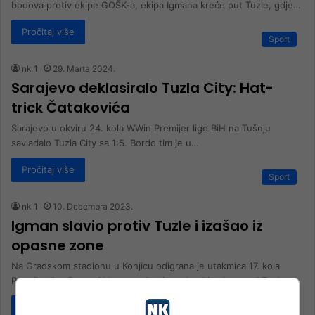
bodova protiv ekipe GOŠK-a, ekipa Igmana kreće put Tuzle, gdje…
Pročitaj više
Sport
nk 1
29. Marta 2024.
Sarajevo deklasiralo Tuzla City: Hat-
trick Čatakovića
Sarajevo u okviru 24. kola WWin Premijer lige BiH na Tušnju
savladalo Tuzla City sa 1:5. Bordo tim je u…
Pročitaj više
Sport
nk 1
10. Decembra 2023.
Igman slavio protiv Tuzle i izašao iz
opasne zone
Na Gradskom stadionu u Konjicu odigrana je utakmica 17. kola
Premijer lige Bosne i Hercegovine između ekipa Igmana i Tuzla…
Pročitaj više
Sport