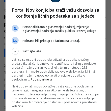
Portal Novikonjic.ba traži vašu dozvolu za
nk 1
10. Decembra 2023.
korištenje ličnih podataka za sljedeće:
Mulalić i Osmanhodžić odabrali početne
postave za današnji derbi borbe za
Personalizirano oglašavanje i sadržaj, mjerenje
opstanak
oglašavanja i sadržaja, uvidi u publiku i razvoj usluga
Meč se igra u Konjicu, a nosi izuzetno veliki značaj i za domaći i za
Pohrana i/ili pristup podacima na uređaju
gostujući tim, koji se bore…
Saznajte više
Pročitaj više
Sport
Vaši će se osobni podaci obrađivati, a podatke s vašeg
uređaja (kolačiće, jedinstvene identifikatore i druge podatke
nk 1
3. Septembra 2023.
uređaja) može pohranjivati, dijeliti te im pristupati 212
Tuzla City slavila protiv Igmana
partnera ili ih može upotrebljavati ova web-lokacija. Mi i naši
partneri možemo upotrebljavati precizne podatke o
geolociranju.
Popis partnera.
Ekipa Milenka Bošnjakovića ostvarila drugu pobjedu u Premijer ligi
protiv ekipe Igmana sa 3:1. U utakmici šestog kola Premijer lige…
Neki dobavljači mogu obrađivati vaše osobne podatke na
temelju legitimnog interesa. Ako se ne slažete s tim, u
nastavku možete upravljati svojim opcijama. Potražite vezu pri
Pročitaj više
Sport
dnu ove stranice ili na izborniku web-lokacije za upravljanje
pristankom ili povlačenje pristanka u postavkama privatnosti i
kolačića.
nk 1
3. Septembra 2023.