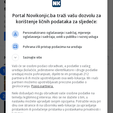
druženja sa Vlaisavljević: Imate li
svijesti?
Portal Novikonjic.ba traži vašu dozvolu za
Udruženje žrtava i svjedoka genocida uputilo je poziv visokom
korištenje ličnih podataka za sljedeće:
predstavniku u BiH Christianu Schmidtu nakon što je jučer u
Mostaru…
Personalizirano oglašavanje i sadržaj, mjerenje
Pročitaj više
oglašavanja i sadržaja, uvidi u publiku i razvoj usluga
Pohrana i/ili pristup podacima na uređaju
Najčitanije
Saznajte više
Vaši će se osobni podaci obrađivati, a podatke s vašeg
uređaja (kolačiće, jedinstvene identifikatore i druge podatke
“Obrazovanje gradi BiH-Jovan Divjak“
uređaja) može pohranjivati, dijeliti te im pristupati 212
– Konjic je u posljednje 22 godine imao
partnera ili ih može upotrebljavati ova web-lokacija. Mi i naši
partneri možemo upotrebljavati precizne podatke o
25 ​​stipendista
geolociranju.
Popis partnera.
15. Februara 2023.
Neki dobavljači mogu obrađivati vaše osobne podatke na
Nogometaši Igmana iznenadili
temelju legitimnog interesa. Ako se ne slažete s tim, u
nastavku možete upravljati svojim opcijama. Potražite vezu pri
Konjičanke cvijećem i besplatnim
dnu ove stranice ili na izborniku web-lokacije za upravljanje
ulazom na utakmicu
pristankom ili povlačenje pristanka u postavkama privatnosti i
7. Marta 2025.