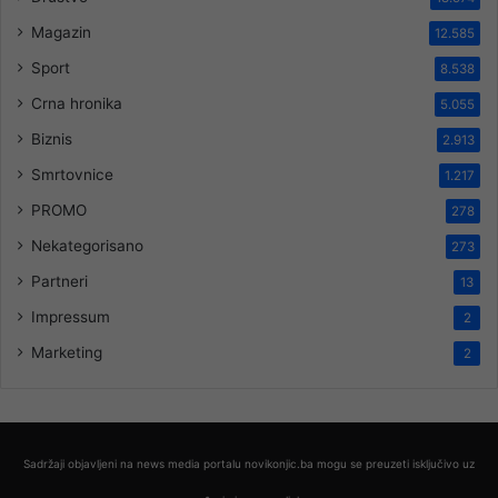
Magazin
12.585
Sport
8.538
Crna hronika
5.055
Biznis
2.913
Smrtovnice
1.217
PROMO
278
Nekategorisano
273
Partneri
13
Impressum
2
Marketing
2
Sadržaji objavljeni na news media portalu novikonjic.ba mogu se preuzeti isključivo uz