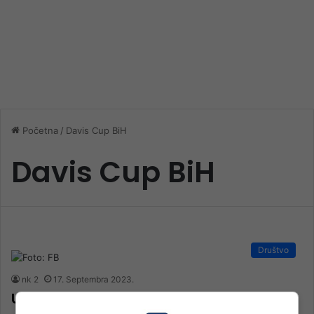
Početna
/
Davis Cup BiH
Davis Cup BiH
Društvo
nk 2
17. Septembra 2023.
Udruženje žrtava Schmidtu nakon