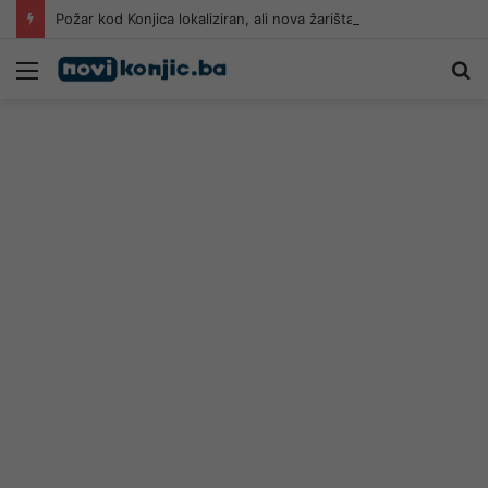
Požar kod Konjica lokaliziran, ali nova žarišta i dalje se pojavljuju u blizini kuća u Živašnici
Meni
Pr