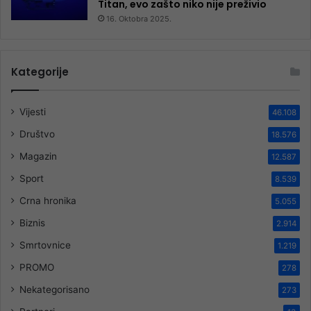
Titan, evo zašto niko nije preživio
16. Oktobra 2025.
Kategorije
Vijesti
46.108
Društvo
18.576
Magazin
12.587
Sport
8.539
Crna hronika
5.055
Biznis
2.914
Smrtovnice
1.219
PROMO
278
Nekategorisano
273