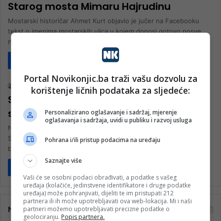
Starog mosta Mimaru Hajrudinu
Mostarski historičar Ahmet Kurt objavio je jučer na Facebooku
tekst o imenima mostarskih ulica u kojem donosi gotovo posve
nevjerovatne…
Pročitaj više
Politika
Portal Novikonjic.ba traži vašu dozvolu za
nk 2
4. Marta 2023.
korištenje ličnih podataka za sljedeće:
Senadin Lavić: Ka demokratiji u Bosni 21.
stoljeća
Personalizirano oglašavanje i sadržaj, mjerenje
oglašavanja i sadržaja, uvidi u publiku i razvoj usluga
Na republikanskoj liniji Bosne – polazeći od ZAVNOBiH-a … Piše:
Senadin LavićU zaglušujućoj halabuci diletantskog opserviranja
Pohrana i/ili pristup podacima na uređaju
bosanstva i mizernog nipodaštavajućeg…
Saznajte više
Pročitaj više
Vaši će se osobni podaci obrađivati, a podatke s vašeg
uređaja (kolačiće, jedinstvene identifikatore i druge podatke
uređaja) može pohranjivati, dijeliti te im pristupati 212
partnera ili ih može upotrebljavati ova web-lokacija. Mi i naši
Najčitanije
partneri možemo upotrebljavati precizne podatke o
geolociranju.
Popis partnera.