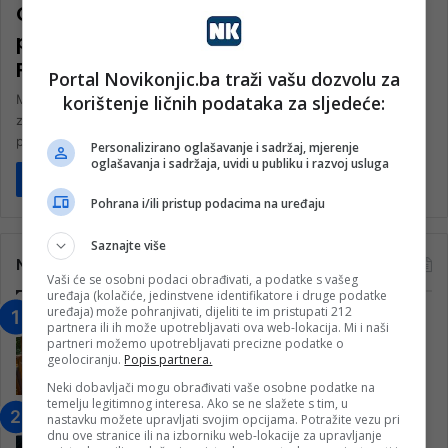
Osmanu Ćatiću uručena zahvalnica za
podršku manifestacije Konjic Summer
Fest
Portal Novikonjic.ba traži vašu dozvolu za
korištenje ličnih podataka za sljedeće:
Mahir Mujić, direktor @ak_pace i festivala @konjicsummerfest
zahvalio se Gradu Konjic i gradonačelniku Osmanu Ćatiću na
podršci u organizovanju ovogodišnje…
Personalizirano oglašavanje i sadržaj, mjerenje
oglašavanja i sadržaja, uvidi u publiku i razvoj usluga
Pročitaj više
Pohrana i/ili pristup podacima na uređaju
Saznajte više
Najčitanije
Vaši će se osobni podaci obrađivati, a podatke s vašeg
uređaja (kolačiće, jedinstvene identifikatore i druge podatke
uređaja) može pohranjivati, dijeliti te im pristupati 212
“Obrazovanje gradi BiH-Jovan Divjak“
partnera ili ih može upotrebljavati ova web-lokacija. Mi i naši
– Konjic je u posljednje 22 godine imao
partneri možemo upotrebljavati precizne podatke o
geolociranju.
Popis partnera.
25 ​​stipendista
15. Februara 2023.
Neki dobavljači mogu obrađivati vaše osobne podatke na
temelju legitimnog interesa. Ako se ne slažete s tim, u
Nogometaši Igmana iznenadili
nastavku možete upravljati svojim opcijama. Potražite vezu pri
dnu ove stranice ili na izborniku web-lokacije za upravljanje
Konjičanke cvijećem i besplatnim