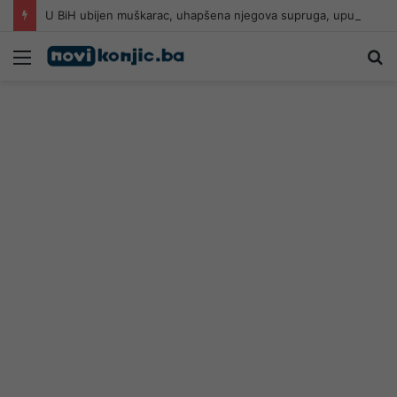
U BiH ubijen muškarac, uhapšena njegova supruga, upucan u glavu
Meni
Pr