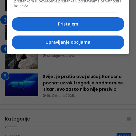
pristankom ili povlačenje pristanka u postavkama privatnosti i
ulazom na utakmicu
kolačića.
7. Marta 2025.
Jablanica: “Budi mi prijatelj” –
Pristajem
Pokrenuta kampanja za izgradnju
inkluzivnog centra!
9. Jula 2024.
Upravljanje opcijama
Neretva zavijena u crno
13. Augusta 2024.
Svijet je pratio ovaj slučaj: Konačno
poznat uzrok tragedije podmornice
Titan, evo zašto niko nije preživio
16. Oktobra 2025.
Kategorije