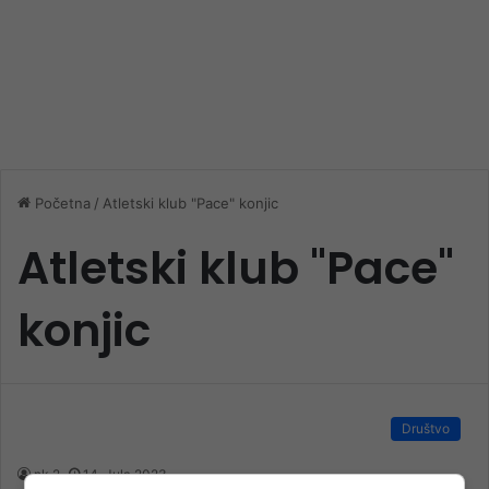
Početna
/
Atletski klub "Pace" konjic
Atletski klub "Pace"
konjic
Društvo
nk 2
14. Jula 2023.