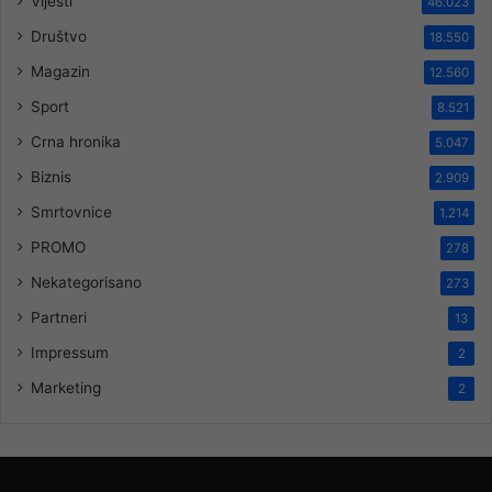
Vijesti
46.023
Društvo
18.550
Magazin
12.560
Sport
8.521
Crna hronika
5.047
Biznis
2.909
Smrtovnice
1.214
PROMO
278
Nekategorisano
273
Partneri
13
Impressum
2
Marketing
2