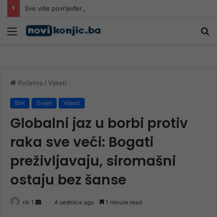
Sve više povrijeđenih na romobilima u HNK: Ljekari upozoravaju da najčešće stradaju djeca
Meni
Pr
Početna
/
Vijesti
BiH
Svijet
Vijesti
Globalni jaz u borbi protiv
raka sve veći: Bogati
preživljavaju, siromašni
ostaju bez šanse
Send
nk 1
4 sedmice ago
1 minute read
an