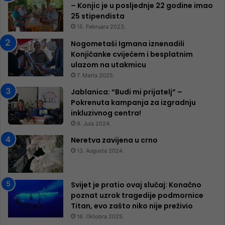
– Konjic je u posljednje 22 godine imao
25 ​​stipendista
15. Februara 2023.
Nogometaši Igmana iznenadili
Konjičanke cvijećem i besplatnim
ulazom na utakmicu
7. Marta 2025.
Jablanica: “Budi mi prijatelj” –
Pokrenuta kampanja za izgradnju
inkluzivnog centra!
9. Jula 2024.
Neretva zavijena u crno
13. Augusta 2024.
Svijet je pratio ovaj slučaj: Konačno
poznat uzrok tragedije podmornice
Titan, evo zašto niko nije preživio
16. Oktobra 2025.