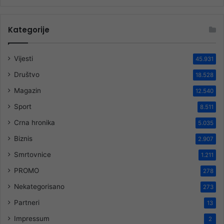
Kategorije
Vijesti
45.931
Društvo
18.528
Magazin
12.540
Sport
8.511
Crna hronika
5.035
Biznis
2.907
Smrtovnice
1.211
PROMO
278
Nekategorisano
273
Partneri
13
Impressum
2