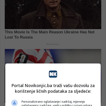
Portal Novikonjic.ba traži vašu dozvolu za
korištenje ličnih podataka za sljedeće:
Personalizirano oglašavanje i sadržaj, mjerenje
oglašavanja i sadržaja, uvidi u publiku i razvoj usluga