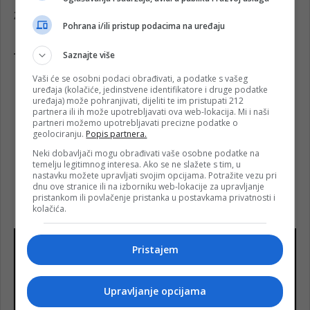
Pohrana i/ili pristup podacima na uređaju
Saznajte više
Vaši će se osobni podaci obrađivati, a podatke s vašeg
uređaja (kolačiće, jedinstvene identifikatore i druge podatke
uređaja) može pohranjivati, dijeliti te im pristupati 212
partnera ili ih može upotrebljavati ova web-lokacija. Mi i naši
partneri možemo upotrebljavati precizne podatke o
geolociranju.
Popis partnera.
Neki dobavljači mogu obrađivati vaše osobne podatke na
temelju legitimnog interesa. Ako se ne slažete s tim, u
nastavku možete upravljati svojim opcijama. Potražite vezu pri
dnu ove stranice ili na izborniku web-lokacije za upravljanje
pristankom ili povlačenje pristanka u postavkama privatnosti i
kolačića.
Pristajem
Upravljanje opcijama