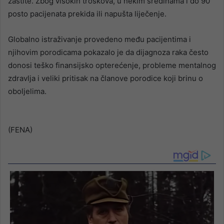
zaštite. Zbog visokih troškova, u nekim sredinama i do 90
posto pacijenata prekida ili napušta liječenje.
Globalno istraživanje provedeno među pacijentima i
njihovim porodicama pokazalo je da dijagnoza raka često
donosi teško finansijsko opterećenje, probleme mentalnog
zdravlja i veliki pritisak na članove porodice koji brinu o
oboljelima.
(FENA)