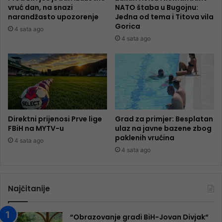
vruć dan, na snazi
NATO štaba u Bugojnu:
narandžasto upozorenje
Jedna od tema i Titova vila
Gorica
4 sata ago
4 sata ago
Direktni prijenosi Prve lige
Grad za primjer: Besplatan
FBiH na MYTV-u
ulaz na javne bazene zbog
paklenih vrućina
4 sata ago
4 sata ago
Najčitanije
“Obrazovanje gradi BiH-Jovan Divjak“