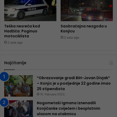
Teška nesreća kod
Saobraćajna nezgoda u
Hadžića: Poginuo
Konjicu
motociklista
2 sata ago
2 sata ago
Najčitanije
“Obrazovanje gradi BiH-Jovan Divjak“
– Konjic je u posljednje 22 godine imao
25 ​​stipendista
15. Februara 2023.
Nogometaši Igmana iznenadili
Konjičanke cvijećem i besplatnim
ulazom na utakmicu