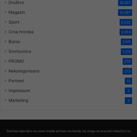
Društvo
18.557
Magazin
12.567
Sport
8.532
Crna hronika
5.053
Biznis
2.911
Smrtovnice
1.215
PROMO
278
Nekategorisano
273
Partneri
13
Impressum
2
Marketing
2
Sadržaji objavljeni na news media portalu novikonjic.ba mogu se preuzeti isključivo uz