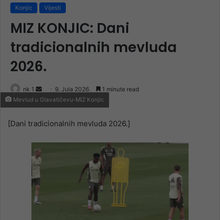
Konjic
Vijesti
MIZ KONJIC: Dani
tradicionalnih mevluda
2026.
Send
nk 1
9. Jula 2026.
1 minute read
Mevlud u Glavatičevu-MIZ Konjic
an
email
[Dani tradicionalnih mevluda 2026.]