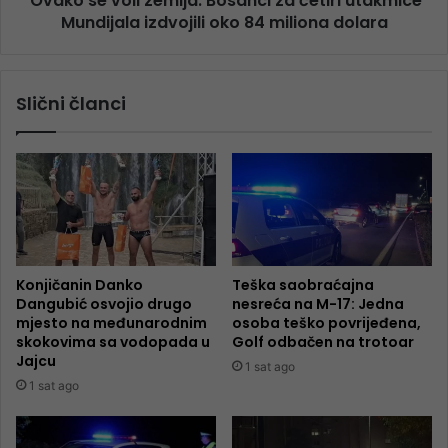
Ovako se voli zemlja: Bosanci za četiri utakmice
Mundijala izdvojili oko 84 miliona dolara
Slični članci
Konjičanin Danko
Teška saobraćajna
Dangubić osvojio drugo
nesreća na M-17: Jedna
mjesto na međunarodnim
osoba teško povrijeđena,
skokovima sa vodopada u
Golf odbačen na trotoar
Jajcu
1 sat ago
1 sat ago