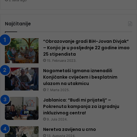
Najčitanije
“Obrazovanje gradi BiH-Jovan Divjak“
– Konjic je u posljednje 22 godine imao
25 ​​stipendista
15. Februara 2023.
Nogometaši Igmana iznenadili
Konjičanke cvijećem i besplatnim
ulazom na utakmicu
7. Marta 2025.
Jablanica: “Budi mi prijatelj” –
Pokrenuta kampanja za izgradnju
inkluzivnog centra!
9. Jula 2024.
Neretva zavijena u crno
13. Augusta 2024.