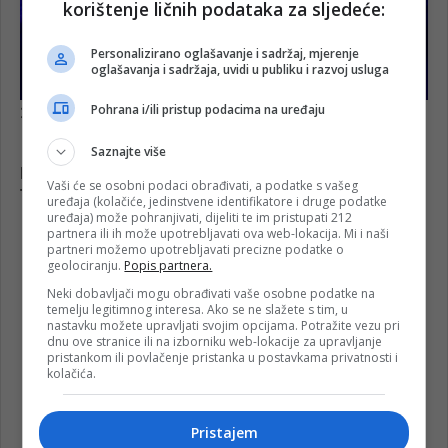
korištenje ličnih podataka za sljedeće:
Personalizirano oglašavanje i sadržaj, mjerenje
oglašavanja i sadržaja, uvidi u publiku i razvoj usluga
Pohrana i/ili pristup podacima na uređaju
Saznajte više
Vaši će se osobni podaci obrađivati, a podatke s vašeg
uređaja (kolačiće, jedinstvene identifikatore i druge podatke
uređaja) može pohranjivati, dijeliti te im pristupati 212
partnera ili ih može upotrebljavati ova web-lokacija. Mi i naši
partneri možemo upotrebljavati precizne podatke o
geolociranju.
Popis partnera.
Neki dobavljači mogu obrađivati vaše osobne podatke na
temelju legitimnog interesa. Ako se ne slažete s tim, u
nastavku možete upravljati svojim opcijama. Potražite vezu pri
dnu ove stranice ili na izborniku web-lokacije za upravljanje
pristankom ili povlačenje pristanka u postavkama privatnosti i
kolačića.
Pristajem