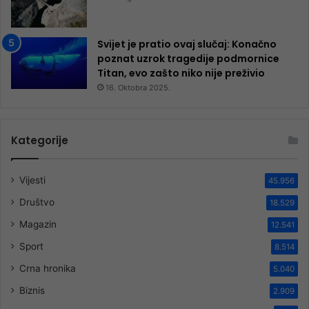
Svijet je pratio ovaj slučaj: Konačno
poznat uzrok tragedije podmornice
Titan, evo zašto niko nije preživio
16. Oktobra 2025.
Kategorije
Vijesti
45.956
Društvo
18.529
Magazin
12.541
Sport
8.514
Crna hronika
5.040
Biznis
2.909