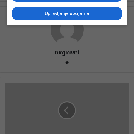
Upravljanje opcijama
nkglavni
Website