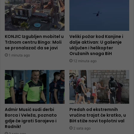
KONJIC Izgubljen mobitel u
Veliki požar kod Kanjine i
Tržnom centru Bingo: Moli
dalje aktivan: U gašenje
se pronalazač da se javi
uključen i helikopter
Oružanih snaga BiH
1 minuta ago
12 minuta ago
Admir Musić sudi derbi
Predah od ekstremnih
Borca i Veleža, poznato
vrućina trajat će kratko, u
gdje će igrati Sarajevo i
BiH stiže novi toplotni val
Radnik!
2 sata ago
2 sata ago