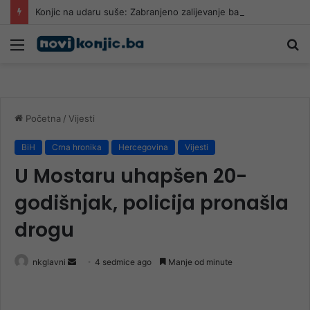
Konjic na udaru suše: Zabranjeno zalijevanje bašti
Meni
Pr
Početna
/
Vijesti
BiH
Crna hronika
Hercegovina
Vijesti
U Mostaru uhapšen 20-
godišnjak, policija pronašla
drogu
Send
nkglavni
4 sedmice ago
Manje od minute
an
email